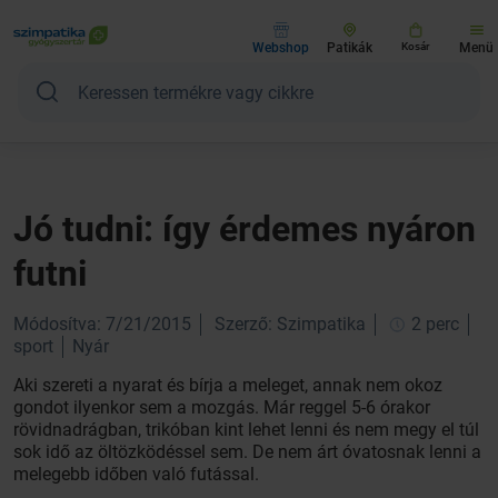
Webshop
Patikák
Kosár
Menü
Jó tudni: így érdemes nyáron
futni
Módosítva: 7/21/2015
Szerző: Szimpatika
2 perc
sport
Nyár
Aki szereti a nyarat és bírja a meleget, annak nem okoz
gondot ilyenkor sem a mozgás. Már reggel 5-6 órakor
rövidnadrágban, trikóban kint lehet lenni és nem megy el túl
sok idő az öltözködéssel sem. De nem árt óvatosnak lenni a
melegebb időben való futással.