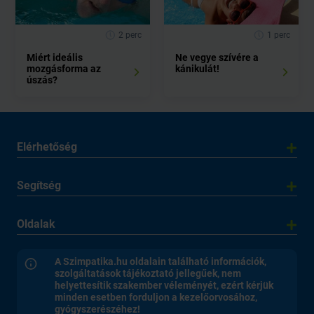
2 perc
1 perc
Miért ideális
Ne vegye szívére a
mozgásforma az
kánikulát!
úszás?
Elérhetőség
Segítség
Oldalak
A Szimpatika.hu oldalain található információk,
szolgáltatások tájékoztató jellegűek, nem
helyettesítik szakember véleményét, ezért kérjük
minden esetben forduljon a kezelőorvosához,
gyógyszerészéhez!