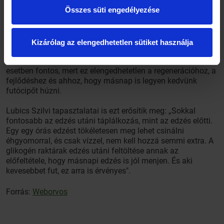
fogyasztása ajánlott. A cél ilyenkor az, hogy egyre kevésbé
Összes süti engedélyezése
legyen megterhelő a futás, az izomzat gyorsabban
fejlődjön, a teljesítmény nőjön, a zsírpárnák viszont
csökkenjenek" - mondta Mező Mónika táplálékkiegészítő
szakértő.
Kizárólag az elengedhetetlen sütiket használja
A megfelelően időzített tápanyagbevitel azonban minden
esetben fontos, mert ez elengedhetetlen a regenerációhoz, a
fejlődéshez és ahhoz, hogy másnap is legyen kedvünk
futócipőt húzni.
Lubics Szilvi tapasztalatai is ezt erősítik meg: „Sokkal
fontosabb az edzés utáni táplálkozás, mint az edzés előtti.
Egy egy órás edzést tökéletesen meg lehet csinálni
éhgyomorral, és csak vízzel, nem kell hozzá semmi extra. A
glikogén raktárak edzés utáni feltöltése annak az
előfeltétele, hogy másnapi edzés is jól menjen. És aki
kevesebbet fut, ez arra is érvényes".
Forrás:
Weborvos