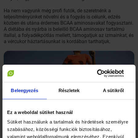
Ha nem vagyunk még profi futók, de szeretnénk a
teljesítményünket növelni és a fogyás is célunk, edzés
közben és utána érdemes BCAA aminosavakat fogyasztani.
A diétába és nyárba is beleillő BCAA aminosav tartalmú
itallal, a folyadékpótlás mellett, támogatjuk az izmainkat, és
a vércukor háztartásunkat is kordában tarthatjuk.
Beleegyezés
Részletek
A sütikről
Ez a weboldal sütiket használ
Sütiket használunk a tartalmak és hirdetések személyre
szabásához, közösségi funkciók biztosításához,
valamint weboldalforgalmunk elemzéséhez. Ezenkívül