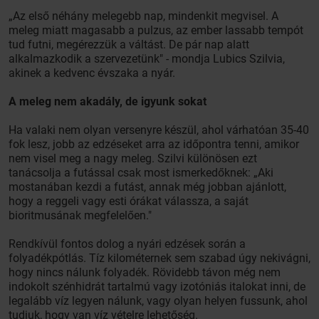
„Az első néhány melegebb nap, mindenkit megvisel. A
meleg miatt magasabb a pulzus, az ember lassabb tempót
tud futni, megérezzük a váltást. De pár nap alatt
alkalmazkodik a szervezetünk" - mondja Lubics Szilvia,
akinek a kedvenc évszaka a nyár.
A meleg nem akadály, de igyunk sokat
Ha valaki nem olyan versenyre készül, ahol várhatóan 35-40
fok lesz, jobb az edzéseket arra az időpontra tenni, amikor
nem visel meg a nagy meleg. Szilvi különösen ezt
tanácsolja a futással csak most ismerkedőknek: „Aki
mostanában kezdi a futást, annak még jobban ajánlott,
hogy a reggeli vagy esti órákat válassza, a saját
bioritmusának megfelelően."
Rendkívül fontos dolog a nyári edzések során a
folyadékpótlás. Tíz kilométernek sem szabad úgy nekivágni,
hogy nincs nálunk folyadék. Rövidebb távon még nem
indokolt szénhidrát tartalmú vagy izotóniás italokat inni, de
legalább víz legyen nálunk, vagy olyan helyen fussunk, ahol
tudjuk, hogy van víz vételre lehetőség.