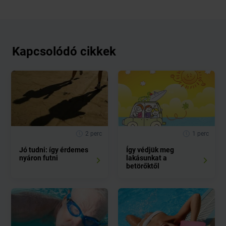
Kapcsolódó cikkek
2 perc
1 perc
Jó tudni: így érdemes
Így védjük meg
nyáron futni
lakásunkat a
betörőktől