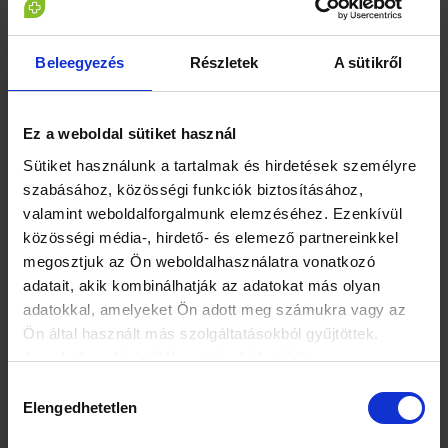
a fogak és a szilárd szájképletek felszínén megtapadó
ételmaradványok, baktériumok, hámsejtek, immunsejtek
hoznak létre. A plakk megkeményedéséhez elég csupán
Beleegyezés
Részletek
A sütikről
néhány, fogmosás nélkül eltöltött nap, mialatt az
ételmaradék keveredik a nyállal és a rengeteg
baktériummal. Számos tényezők elősegíti a plakk
megtelepedését:
Ez a weboldal sütiket használ
Sütiket használunk a tartalmak és hirdetések személyre
- torlódott fogak, amelyeknek igen nehéz tisztán tartani
szabásához, közösségi funkciók biztosításához,
minden felületét,
valamint weboldalforgalmunk elemzéséhez. Ezenkívül
- rosszul záró vagy helytelenül készített tömések, koronák,
hidak, fogsorok,
közösségi média-, hirdető- és elemező partnereinkkel
- csökkent nyálmennyiség,
megosztjuk az Ön weboldalhasználatra vonatkozó
- dohányzás.
adatait, akik kombinálhatják az adatokat más olyan
adatokkal, amelyeket Ön adott meg számukra vagy az
Hogyan távolíthatjuk el a plakkot?
Ön által használt más szolgáltatásokból gyűjtöttek.
Az adatkezelési tájékoztató elérhető itt.
- Napi legalább kétszeri alapos és megfelelő ideig tartó
Hozzájárulás
fogmosással (a megfelelő technikát fogorvostól vagy
Elengedhetetlen
kiválasztása
dentálhigiénikustól is megtanulhatjuk).
- Megfelelő rágástechnikával, amely az alapos, lassú