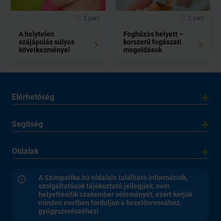
2 perc
2 perc
A helytelen
Foghúzás helyett –
szájápolás súlyos
korszerű fogászati
következményei
megoldások
Elérhetőség
Segítség
Oldalak
A Szimpatika.hu oldalain található információk,
szolgáltatások tájékoztató jellegűek, nem
helyettesítik szakember véleményét, ezért kérjük
minden esetben forduljon a kezelőorvosához,
gyógyszerészéhez!