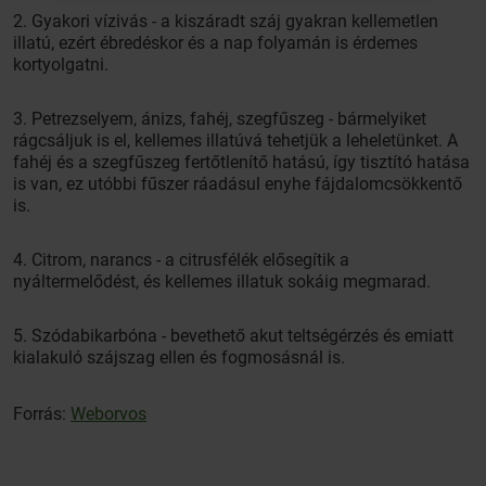
2. Gyakori vízivás - a kiszáradt száj gyakran kellemetlen
illatú, ezért ébredéskor és a nap folyamán is érdemes
kortyolgatni.
3. Petrezselyem, ánizs, fahéj, szegfűszeg - bármelyiket
rágcsáljuk is el, kellemes illatúvá tehetjük a leheletünket. A
fahéj és a szegfűszeg fertőtlenítő hatású, így tisztító hatása
is van, ez utóbbi fűszer ráadásul enyhe fájdalomcsökkentő
is.
4. Citrom, narancs - a citrusfélék elősegítik a
nyáltermelődést, és kellemes illatuk sokáig megmarad.
5. Szódabikarbóna - bevethető akut teltségérzés és emiatt
kialakuló szájszag ellen és fogmosásnál is.
Forrás:
Weborvos