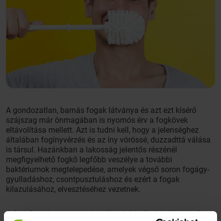
A gondozatlan, barnás fogak látványa és azt ezt kísérő
szájszag már önmagában is nyomós érv a fogkövek
eltávolítása mellett. Azt is tudni kell, hogy a jelenséghez
általában fogínyvérzés és az íny vörössé, duzzadttá válása
is társul. Hazánkban a lakosság jelentős részénél
megfigyelhető fogkő legfőbb veszélye a további
baktériumok megtelepedése, amelyek végső soron fogágy-
gyulladáshoz, csontpusztuláshoz és ezért a fogak
kilazulásához, elvesztéséhez vezetnek.
A fogkő az úgynevezett dentális plakkból alakul ki, amelyet