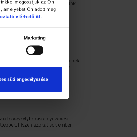
einkkel megosztjuk az Ön
épp fehérnemű próbájánál ügyeljünk
ünk az anyaggal. A megvásárolt
l, amelyeket Ön adott meg
oztató elérhető itt.
Marketing
el a gumírozott felületen hemzsegnek
zappannal, hiszen csak megfelelő
es süti engedélyezése
 a fő veszélyforrás a nyilvános
zettebbek, hiszen azokat sok ember