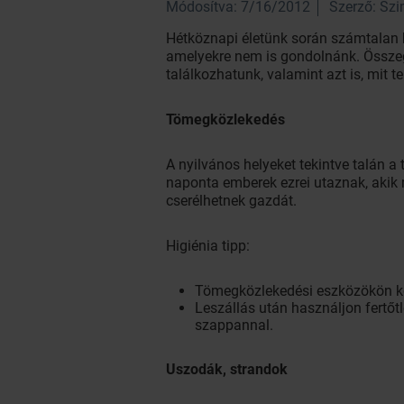
Módosítva: 7/16/2012
Szerző: Sz
Hétköznapi életünk során számtalan 
amelyekre nem is gondolnánk. Összegy
találkozhatunk, valamint azt is, mit t
Tömegközlekedés
A nyilvános helyeket tekintve talán 
naponta emberek ezrei utaznak, akik
cserélhetnek gazdát.
Higiénia tipp:
Tömegközlekedési eszközökön ker
Leszállás után használjon fertőt
szappannal.
Uszodák, strandok