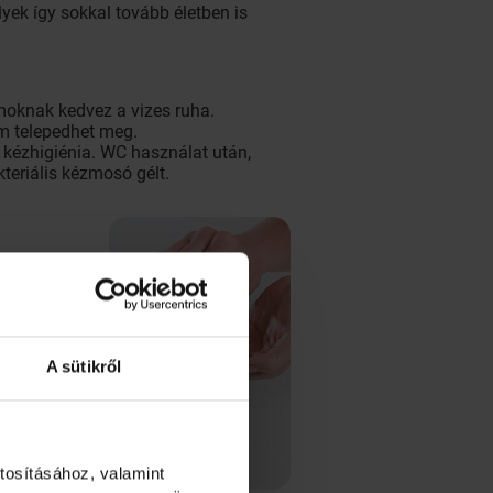
ek így sokkal tovább életben is
moknak kedvez a vizes ruha.
um telepedhet meg.
 kézhigiénia. WC használat után,
teriális kézmosó gélt.
atú
 használt
A sütikről
sztalt,
bb védelmet
nkön
tosításához, valamint
szen a