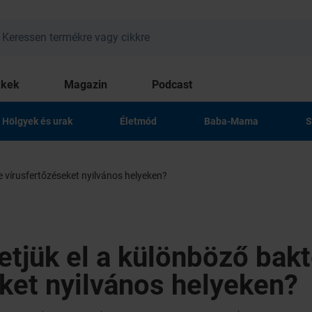
kkek
Magazin
Podcast
Hölgyek és urak
Életmód
Baba-Mama
S
ve vírusfertőzéseket nyilvános helyeken?
tjük el a különböző bakté
ket nyilvános helyeken?