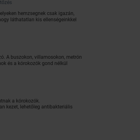
rtőzés
helyeken hemzsegnek csak igazán,
ogy láthatatlan kis ellenségeinkkel
szó. A buszokon, villamosokon, metrón
mok és a kórokozók gond nélkül
utnak a kórokozók.
 kezet, lehetőleg antibakteriális