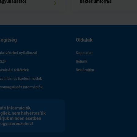
agyulladástól
baktériumforrás!
egítség
Oldalak
datvédelmi nyilatkozat
Kapcsolat
SZF
Rólunk
ásárlási feltételek
Reklámfilm
zállítási és fizetési módok
somagküldés Információk
ató információk,
egűek, nem helyettesítik
érjük minden esetben
gyógyszerészéhez!