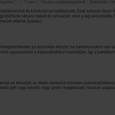
impatika
2 perc
Vírusos megbetegedések
Bakteriális fe
baktériummal és kórokozóval találkozunk. Ezek sokszor olyan 
űjtöttünk néhány helyet és szituációt, ahol a legvalószínűbb, h
ehetünk ellenük ilyenkor.
a tömegközlekedés jut eszünkbe először, ha baktériumokról van 
 mind ugyanazokat a kapaszkodókat használják, így a baktériu
ülje az étkezést; az ételen keresztül könnyen szervezetünkbe j
lenítő gélt vagy kendőt, vagy amint megérkezett, mosson alaposan