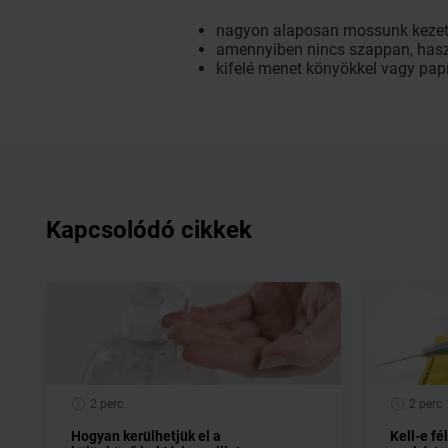
nagyon alaposan mossunk kezet 
amennyiben nincs szappan, haszná
kifelé menet könyökkel vagy papí
Kapcsolódó cikkek
2 perc
2 perc
Hogyan kerülhetjük el a
Kell-e fé