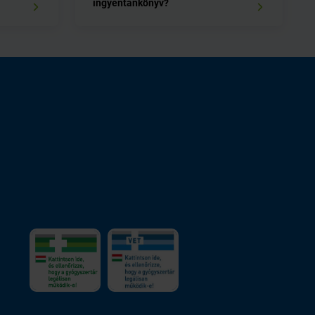
ingyentankönyv?