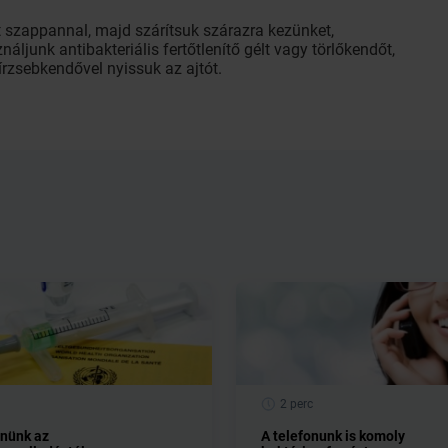
szappannal, majd szárítsuk szárazra kezünket,
ljunk antibakteriális fertőtlenítő gélt vagy törlőkendőt,
rzsebkendővel nyissuk az ajtót.
2 perc
lnünk az
A telefonunk is komoly