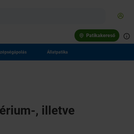
Patikakereső
zépségápolás
Állatpatika
rium-, illetve