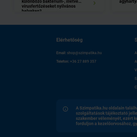
különböző baktérium-, illetve
agyhárty
vírusfertőzéseket nyilvános
helyeken?
Elérhetőség
S
Email:
shop@szimpatika.hu
A
Telefon:
+36 27 889 357
A
V
S
C
A Szimpatika.hu oldalain találh
szolgáltatások tájékoztató jell
szakember véleményét, ezért k
forduljon a kezelőorvosához, 