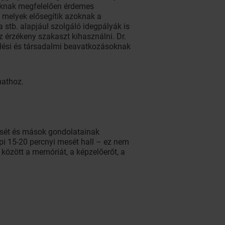
taiknak megfelelően érdemes
, melyek elősegítik azoknak a
 stb. alapjául szolgáló idegpályák is
 érzékeny szakaszt kihasználni. Dr.
elési és társadalmi beavatkozásoknak
mathoz.
ését és mások gondolatainak
pi 15-20 percnyi mesét hall – ez nem
k között a memóriát, a képzelőerőt, a