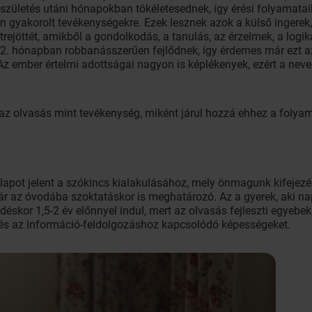
 a születés utáni hónapokban tökéletesednek, így érési folyama
en gyakorolt tevékenységekre. Ezek lesznek azok a külső ingerek
rejöttét, amikből a gondolkodás, a tanulás, az érzelmek, a logika
12. hónapban robbanásszerűen fejlődnek, így érdemes már ezt az
Az ember értelmi adottságai nagyon is képlékenyek, ezért a nev
 az olvasás mint tevékenység, miként járul hozzá ehhez a folya
Alapot jelent a szókincs kialakulásához, mely önmagunk kifejez
ár az óvodába szoktatáskor is meghatározó. Az a gyerek, aki na
déskor 1,5-2 év előnnyel indul, mert az olvasás fejleszti egyebe
, és az információ-feldolgozáshoz kapcsolódó képességeket.