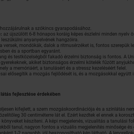
 hozzájárulnak a szókincs gyarapodásához.
:
az újszülött 6-8 hónapos koráig képes észlelni minden nyelv ö
d leszűkülni anyanyelvének hangzóira.
 a versek, mondókák, dalok a ritmusérzéket is, fontos szerepük 
ésben és a sportban egyaránt.
ng és testközelségből fakadó érzelmi biztonság is fontos. A Un
 gyerekeknek, akiket biztonságos érzelmi kötelék fűzött anyjuk
mely a memóriáért, a tanulásért és a stressz kezeléséért felel.
sai elősegítik a mozgás fejlődését is, és a mozgásokkal együtt
látás fejlesztése érdekében
ljesen kifejlett, a szem mozgáskoordinációja és a színlátás ne
zelítőleg 30 centiméterre lát el. Ezért kezdtek el ennek a korosz
könyveket készíteni. A képi megjelenés, vizualitás a tanulási 
pekből tanul, nagyon fontos a vizuális megjelenítés minősége és
anként 1-2 nagyobb, jól beazonosítható kép látható. A leporellok