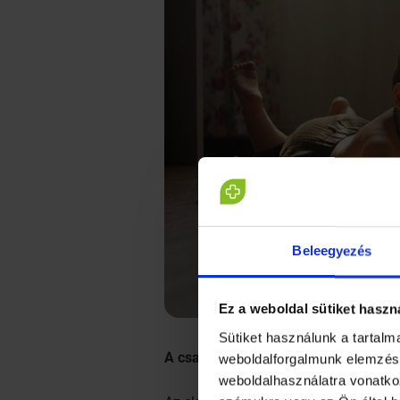
Beleegyezés
Ez a weboldal sütiket haszn
Sütiket használunk a tartal
A család szerepe
weboldalforgalmunk elemzésé
weboldalhasználatra vonatko