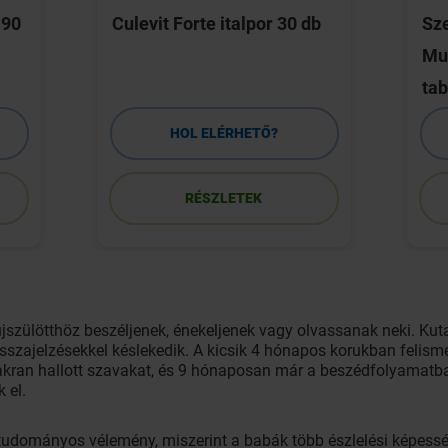
 90
Culevit Forte italpor 30 db
Sze
Mul
tab
HOL ELÉRHETŐ?
RÉSZLETEK
jszülötthöz beszéljenek, énekeljenek vagy olvassanak neki. Kut
sszajelzésekkel késlekedik. A kicsik 4 hónapos korukban felisme
yakran hallott szavakat, és 9 hónaposan már a beszédfolyamatb
 el.
 tudományos vélemény, miszerint a babák több észlelési képessé