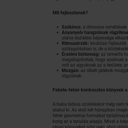
Mit fejlesztenek?
Szókincs:
a ritmusos ismétlések
Anyanyelv hangzóinak rögzítése
utána észlelési képessége elkez
Ritmusérzék:
kiválóan fejlesztik
szótagolásban is, de a közleked
Érzelmi biztonság:
az ismerős ha
megállapították, hogy azoknak a
volt az agyuknak az a területe, a
Mozgás:
az ölbéli játékok mozgá
rögzülnek.
Fekete-fehér kontrasztos könyvek a 
A baba látása születéskor még nem te
alakul ki. Az első két hónapban megkö
fehér geometriai formákat tartalmazó 
korig ez a tanulás alapja. Mivel a ké
olyan könyveket adni neki, ahol oldal