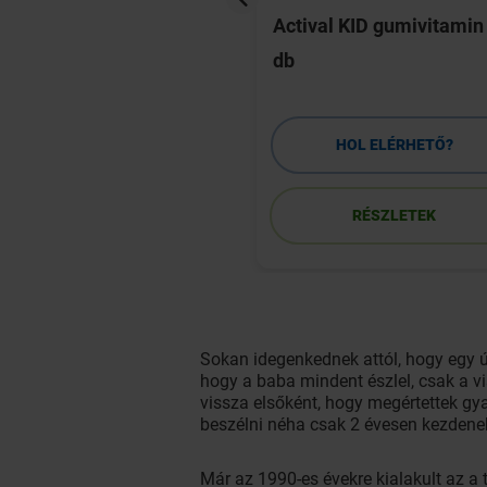
Györgyi Albert
Actival KID gumivitamin
itamin Night N Day
db
a 2x60
HOL ELÉRHETŐ?
HOL ELÉRHETŐ?
RÉSZLETEK
RÉSZLETEK
Sokan idegenkednek attól, hogy egy ú
hogy a baba mindent észlel, csak a vi
vissza elsőként, hogy megértettek g
beszélni néha csak 2 évesen kezdenek
Már az 1990-es évekre kialakult az a