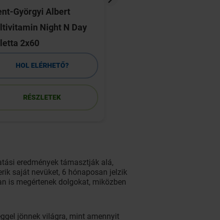
nt-Györgyi Albert
Actival KID gumivit
tivitamin Night N Day
db
letta 2x60
HOL ELÉRHETŐ?
HOL ELÉRHETŐ
RÉSZLETEK
RÉSZLETEK
atási eredmények támasztják alá,
rik saját nevüket, 6 hónaposan jelzik
an is megértenek dolgokat, miközben
ggel jönnek világra, mint amennyit