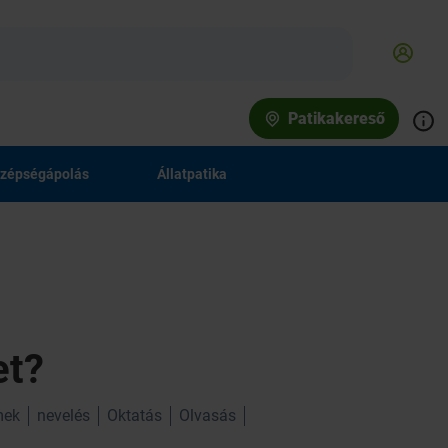
Patikakereső
zépségápolás
Állatpatika
et?
mek
nevelés
Oktatás
Olvasás