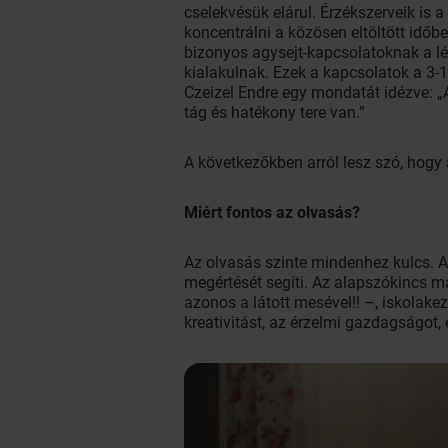
cselekvésük elárul. Érzékszerveik is
koncentrálni a közösen eltöltött időb
bizonyos agysejt-kapcsolatoknak a lét
kialakulnak. Ezek a kapcsolatok a 3-
Czeizel Endre egy mondatát idézve: „
tág és hatékony tere van.”
A következőkben arról lesz szó, hogy
Miért fontos az olvasás?
Az olvasás szinte mindenhez kulcs. 
megértését segíti. Az alapszókincs m
azonos a látott mesével!! –, iskolakez
kreativitást, az érzelmi gazdagságot