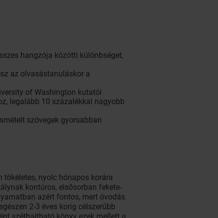
sszes hangzója közötti különbséget,
lesz az olvasástanuláskor a
iversity of Washington kutatói
hoz, legalább 10 százalékkal nagyobb
 ismételt szövegek gyorsabban
m tökéletes, nyolc hónapos korára
tálynak kontúros, elsősorban fekete-
folyamatban azért fontos, mert óvodás
 egészen 2-3 éves korig célszerűbb
ént széthajtható könyv ezek mellett a