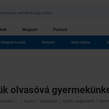
kkek
Magazin
Podcast
Hölgyek és urak
Életmód
Baba-Mama
S
ük olvasóvá gyermekünk
impatika
4 perc
Szabadidő
szülők, nagyszülők
Gyer