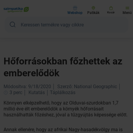
Webshop
Patikák
Kosár
Menü
Hőforrásokban főzhettek az
emberelődök
Módosítva: 9/18/2020
Szerző: National Geographic
3 perc
Kutatás
Táplálkozás
Könnyen elképzelhető, hogy az Olduvai-szurdokban 1,7
millió éve élt emberelődök a környék hőforrásait
használhatták főzéshez, jóval a tűzgyújtás képessége előtt.
Annak ellenére, hogy az afrikai Nagy-hasadékvölgy ma is