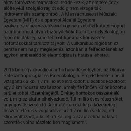
aktív forróvizes forrásokkal rendelkezik, az emberelődök
élőhelyéül szolgáló régiót eddig nem vizsgálták
hidrotermális szempontból. A Massachusettsi Műszaki
Egyetem (MIT) és a spanyol Alcalái Egyetem
szakembereinek vezetésével egy nemzetközi kutatócsoport
azonban most olyan bizonyítékokat talált, amelyek alapján
a hominidák legismertebb otthonának környezete
hőforrásokkal tarkított táj volt. A vulkanikus régióban ez
persze nem nagy meglepetés, azonban a felfedezésnek az
egykori emberelődök életmódjára is hatása lehetett.
2016-ban egy expedíció járt a hasadékvölgyben, az Olduvai
Paleoantropológiai és Paleoökológiai Projekt keretein belül
vizsgálták a kb. 1,7 millió éve lerakódott üledékes kőzeteket
egy 3 km hosszú szakaszon, amely feltűnően különbözött a
terület többi kőzetrétegétől. E réteg homokos összetételű
volt, míg az alatta elhelyezkedő, 1,8 millió éves réteg sötét,
agyagos összetételű. A kutatók eredetileg a kőzetréteg
összetételének vizsgálatával az 1,7 millió éve lezajlott
klímaváltozást, a kelet-afrikai régió szárazabbá válását
szerették volna részleteiben megismerni.