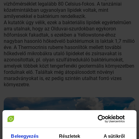
vízhőmérséklet legalább 80 Celsius-fokos. A tanzániai
kőzetmintákban ugyanolyan lipidek voltak, mint
amilyenekkel e baktérium rendelkezik.
A kutatók úgy vélik, ezek a bakteriális lipidek egyértelműen
arra utalnak, hogy az Olduvai-szurdokban egykoron
hőforrások fakadtak, s ezekben a Yellowstone-éhoz
nagyban hasonló hőkedvelő baktériumok is laktak 1,7 millió
éve. A Thermocrinis ruberre hasonlítók mellett további
hőkedvelő mikrobákra utaló lipideket és zsírsavakat is
azonosítottak, pl. olyan szulfátredukáló baktériumokét,
amelyek többek közt tengerfenéki geotermális környezetben
fordulnak elő. Találtak még átopálosodott növényi
maradványokat is, ez pedig szintén utalhat forró vizes
környezetre.
Beleegyezés
Részletek
A sütikről