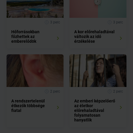
3 perc
3 perc
Hőforrásokban
A kor előrehaladtával
főzhettek az
változik az idő
emberelődök
érzékelése
2 perc
2 perc
A rendszertelenül
Az emberi képzelőerő
étkezők többsége
az életkor
fiatal
előrehaladtával
folyamatosan
hanyatlik