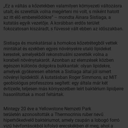
„Ez a váltás a kőzetekben valamilyen környezeti változásra
utalt, és szerettük volna megérteni mi volt, s miként hatott
az itt élő emberelődökre” – mondta Ainara Sistiaga, a
kutatás egyik vezetője. A korábban erdős terület
fokozatosan kiszáradt, s füvessé vált ebben az időszakban.
Sistiaga és munkatársai a homokos kőzetrétegből vettek
mintákat és ezekben egyes növényekre utaló lipideket
kerestek, amelyekből rekonstruálni szerették volna a
korabeli növénytakarót. Azonban az elemzések közben
egészen különös dolgokra bukkantak: olyan lipidekre,
amelyek gyökeresen eltértek a Sistiaga által jól ismert
növényi lipidektől. A kutatásban Roger Simmons, az MIT
geobiológus professzora segített: egy általa már két
évtizede, teljesen más környezetben leírt baktérium lipidjeire
hasonlítottak a most feltártak.
Mintegy 20 éve a Yellowstone Nemzeti Park
területén azonosították a Thermocrinis ruber nevű
hiperhőkedvelő baktériumot, amely csupán a lobogó forró
vizű hévforrásokból kifolyó erecskékben él meg, ahol a