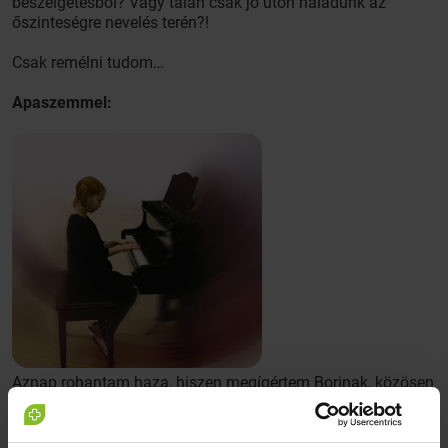
beszélgetésből? Vagy talán csak jó úton haladunk az
őszinteségre nevelés terén?!
Csak remélni tudom…
Apaszemmel:
Aznap rohantam haza, hiszen megígértem Borinak, közösen
végigmegyünk a vizsgadarabokon. Öt körül ültünk le, de az
egyik etűd nagyon gyatrán ment – ahhoz képest, hogy
másnap délelőtt volt a vizsga.