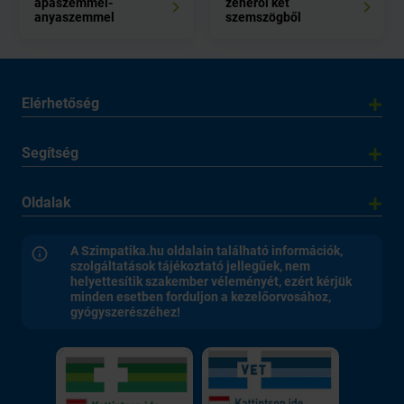
apaszemmel-
zenéről két
anyaszemmel
szemszögből
Elérhetőség
Segítség
Oldalak
A Szimpatika.hu oldalain található információk,
szolgáltatások tájékoztató jellegűek, nem
helyettesítik szakember véleményét, ezért kérjük
minden esetben forduljon a kezelőorvosához,
gyógyszerészéhez!