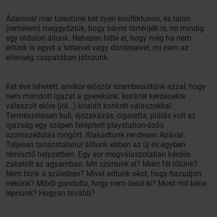
Ádámnál már túlestünk két ilyen konfliktuson, és talán
(remélem) meggyőztük, hogy bármi történjék is, mi mindig
egy oldalon állunk. Nehezen hitte el, hogy még ha nem
értünk is egyet a tetteivel vagy döntéseivel, mi nem az
ellenség csapatában játszunk.
Két éve lehetett, amikor először szembesültünk azzal, hogy
nem mondott igazat a gyerekünk: konkrét kérdésekre
válaszolt előre (jól…) kitalált konkrét válaszokkal.
Természetesen buli, éjszakázás, cigaretta, piálás volt az
igazság egy szépen felépített playstation-özős
szomszédolás mögött. Kiakadtunk rendesen Apával.
Teljesen tanácstalanul álltunk ebben az új és egyben
rémisztő helyzetben. Egy sor megválaszolatlan kérdés
zakatolt az agyamban. Mit szúrtunk el? Miért fél tőlünk?
Nem bízik a szüleiben? Mivel adtunk okot, hogy hazudjon
nekünk? Miből gondolta, hogy nem derül ki? Most mit kéne
lépnünk? Hogyan tovább?