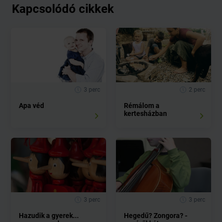
Kapcsolódó cikkek
3 perc
2 perc
Apa véd
Rémálom a
kertesházban
3 perc
3 perc
Hazudik a gyerek...
Hegedű? Zongora? -