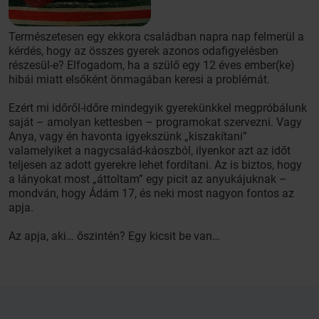
Természetesen egy ekkora családban napra nap felmerül a
kérdés, hogy az összes gyerek azonos odafigyelésben
részesül-e? Elfogadom, ha a szülő egy 12 éves ember(ke)
hibái miatt elsőként önmagában keresi a problémát.
Ezért mi időről-időre mindegyik gyerekünkkel megpróbálunk
saját – amolyan kettesben – programokat szervezni. Vagy
Anya, vagy én havonta igyekszünk „kiszakítani”
valamelyiket a nagycsalád-káoszból, ilyenkor azt az időt
teljesen az adott gyerekre lehet fordítani. Az is biztos, hogy
a lányokat most „áttoltam” egy picit az anyukájuknak –
mondván, hogy Ádám 17, és neki most nagyon fontos az
apja.
Az apja, aki… őszintén? Egy kicsit be van…