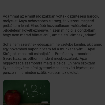
Ádámmal az elmúlt időszakban voltak őszinteségi harcok,
melyeket Anya nehezebben élt meg, én viszont megértő
próbáltam lenni. Elnézőbb hozzáállásom valószínű az
„előéletem” következménye, hiszen mindig is gondoltam,
hogy nem marad büntetlenül, amit a szüleimnek „adtam”.
Soha nem szeretnék édesapám helyzetébe kerülni, akit anno
egy novemberi napon hívtam fel a munkahelyén: – Apa!
Kirúgtak, most mit csináljak? – Erre ő annyit mondott: –
Gyere haza, és otthon mindent megbeszélünk. Apám
higgadtsága számomra máig is példa. Én nem szoktam
ilyen hidegvérrel bírni gyermekeink nem várt lépéseit, de
persze, mint minden szülő, keresem az okokat.