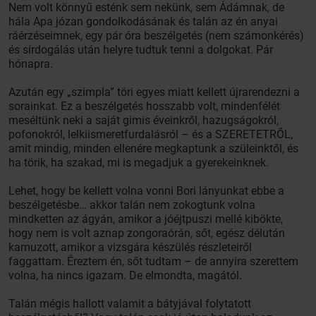
Nem volt könnyű esténk sem nekünk, sem Ádámnak, de
hála Apa józan gondolkodásának és talán az én anyai
ráérzéseimnek, egy pár óra beszélgetés (nem számonkérés)
és sírdogálás után helyre tudtuk tenni a dolgokat. Pár
hónapra.
Azután egy „szimpla” töri egyes miatt kellett újrarendezni a
sorainkat. Ez a beszélgetés hosszabb volt, mindenfélét
meséltünk neki a saját gimis éveinkről, hazugságokról,
pofonokról, lelkiismeretfurdalásról – és a SZERETETRŐL,
amit mindig, minden ellenére megkaptunk a szüleinktől, és
ha törik, ha szakad, mi is megadjuk a gyerekeinknek.
Lehet, hogy be kellett volna vonni Bori lányunkat ebbe a
beszélgetésbe… akkor talán nem zokogtunk volna
mindketten az ágyán, amikor a jóéjtpuszi mellé kibökte,
hogy nem is volt aznap zongoraórán, sőt, egész délután
kamuzott, amikor a vizsgára készülés részleteiről
faggattam. Éreztem én, sőt tudtam – de annyira szerettem
volna, ha nincs igazam. De elmondta, magától.
Talán mégis hallott valamit a bátyjával folytatott