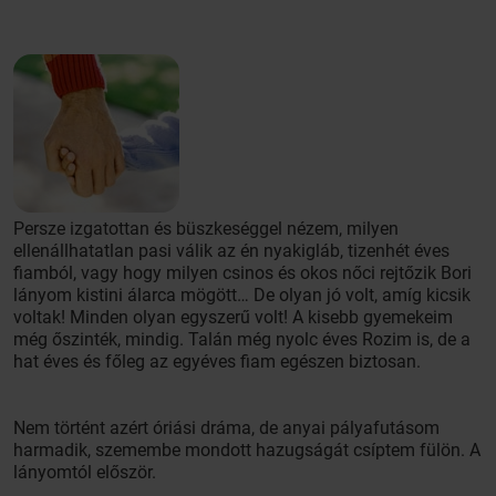
Persze izgatottan és büszkeséggel nézem, milyen
ellenállhatatlan pasi válik az én nyakigláb, tizenhét éves
fiamból, vagy hogy milyen csinos és okos nőci rejtőzik Bori
lányom kistini álarca mögött… De olyan jó volt, amíg kicsik
voltak! Minden olyan egyszerű volt! A kisebb gyemekeim
még őszinték, mindig. Talán még nyolc éves Rozim is, de a
hat éves és főleg az egyéves fiam egészen biztosan.
Nem történt azért óriási dráma, de anyai pályafutásom
harmadik, szemembe mondott hazugságát csíptem fülön. A
lányomtól először.