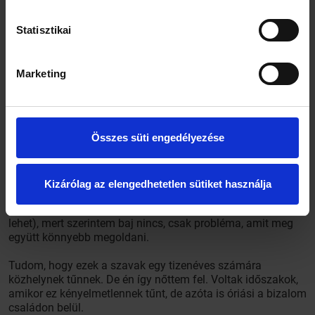
Statisztikai
Marketing
Összes süti engedélyezése
– Ezt közölnöd kell anyuval is, mert nem szeretnék én lenni
a „takarító”! – Anya a jóéjtpuszi után lett beavatva a
„simlibe”. Ami aztán elég hosszú fejtörést okozott
Kizárólag az elengedhetetlen sütiket használja
kettőnknek: hogy miért? Hiszen egyetlen mániám van
gyermekeim felé, hogy mindenről szeretnék tudni (amíg
lehet), mert szerintem baj nincs, csak probléma, amit meg
együtt könnyebb megoldani.
Tudom, hogy ezek a szavak egy tizenéves számára
közhelynek tűnnek. De én így nőttem fel. Voltak időszakok,
amikor ez kényelmetlennek tűnt, de azóta is óriási a bizalom
családon belül.