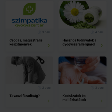
3 perc
4 perc
Csodás, magisztrális
Hasznos tudnivalók a
készítmények
gyógyszerallergiáról
2 perc
3 perc
Tavaszi fáradtság?
Kockázatok és
mellékhatások