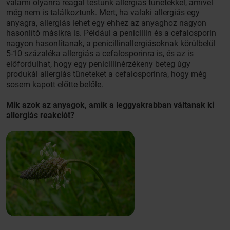
valami olyanra reagál testünk allergiás tünetekkel, amivel
még nem is találkoztunk. Mert, ha valaki allergiás egy
anyagra, allergiás lehet egy ehhez az anyaghoz nagyon
hasonlító másikra is. Például a penicillin és a cefalosporin
nagyon hasonlítanak, a penicillinallergiásoknak körülbelül
5-10 százaléka allergiás a cefalosporinra is, és az is
előfordulhat, hogy egy penicillinérzékeny beteg úgy
produkál allergiás tüneteket a cefalosporinra, hogy még
sosem kapott előtte belőle.
Mik azok az anyagok, amik a leggyakrabban váltanak ki
allergiás reakciót?