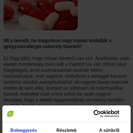
Mi a teendő, ha magunkon vagy máson észleljük a
gyógyszerallergia valamely tüneteit?
Ez függ attól, hogy milyen tünetről van szó. Anafilaxiás sokk
esetén mindenképp hívni kell a mentőt! Ha van otthon akut
hörgőtágító, amit asztmásoknak szoktak felírni,
használhatjuk, mert segíthet, itathatunk a beteggel kalcium
tartalmú oldatot, pezsgőtablettát, de nagyon heves reakciók
esetén ez nem elég. Ilyenkor az adrenalin és származékai
hatnak, melyeket csak orvos adhat be, ezért nagyon
lényeges, hogy a lehető leggyorsabban or-voshoz kerüljön
az illető. Amúgy ha gyanakszunk, hogy egy gyógyszer
okozta a panaszainkat, szólni kell az orvosnak, aki azt
felírta. Ha tényleg allergiáról van szó, a gyógyszer
elhagyása után ezek a tünetek gyorsan megszűnnek, az
orvos pedig valamilyen más alternatívát talál ki eredeti
Beleegyezés
Részletek
A sütikről