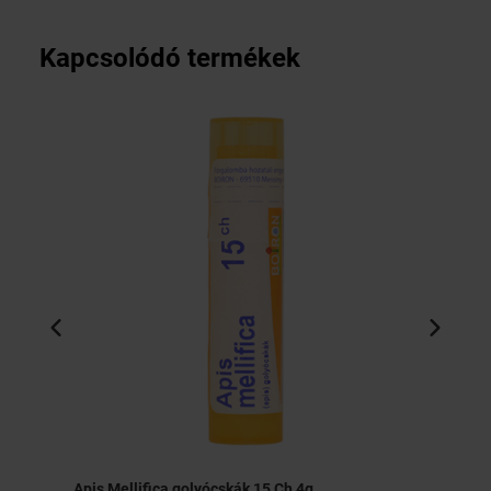
Kapcsolódó termékek
Apis Mellifica golyócskák 15 Ch 4g