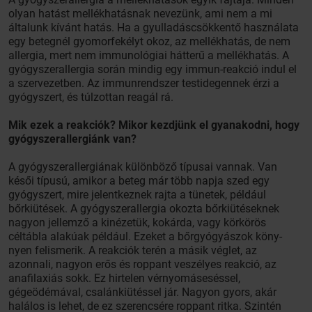
olyan hatást mellékhatásnak nevezünk, ami nem a mi
általunk kívánt hatás. Ha a gyulladáscsökkentő használata
egy betegnél gyomorfekélyt okoz, az mellékhatás, de nem
allergia, mert nem immunológiai hátterű a mellékhatás. A
gyógyszerallergia során mindig egy immun-reakció indul el
a szervezetben. Az immunrendszer testidegennek érzi a
gyógyszert, és túlzottan reagál rá.
Mik ezek a reakciók? Mikor kezdjünk el gyanakodni, hogy
gyógyszerallergiánk van?
A gyógyszerallergiának különböző típusai vannak. Van
késői típusú, amikor a beteg már több napja szed egy
gyógyszert, mire jelentkeznek rajta a tünetek, például
bőrkiütések. A gyógyszerallergia okozta bőrkiütéseknek
nagyon jellemző a kinézetük, kokárda, vagy körkörös
céltábla alakúak például. Ezeket a bőrgyógyászok köny-
nyen felismerik. A reakciók terén a másik véglet, az
azonnali, nagyon erős és roppant veszélyes reakció, az
anafilaxiás sokk. Ez hirtelen vérnyomáseséssel,
gégeödémával, csalánkiütéssel jár. Nagyon gyors, akár
halálos is lehet, de ez szerencsére roppant ritka. Szintén