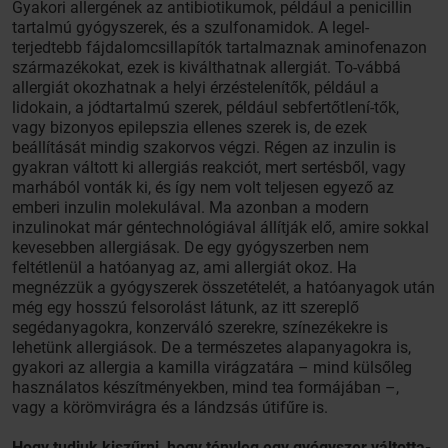
Gyakori allergének az antibiotikumok, például a penicillin
tartalmú gyógyszerek, és a szulfonamidok. A legel-
terjedtebb fájdalomcsillapítók tartalmaznak aminofenazon
származékokat, ezek is kiválthatnak allergiát. To-vábbá
allergiát okozhatnak a helyi érzéstelenítők, például a
lidokain, a jódtartalmú szerek, például sebfertőtlení-tők,
vagy bizonyos epilepszia ellenes szerek is, de ezek
beállítását mindig szakorvos végzi. Régen az inzulin is
gyakran váltott ki allergiás reakciót, mert sertésből, vagy
marhából vonták ki, és így nem volt teljesen egyező az
emberi inzulin molekulával. Ma azonban a modern
inzulinokat már géntechnológiával állítják elő, amire sokkal
kevesebben allergiásak. De egy gyógyszerben nem
feltétlenül a hatóanyag az, ami allergiát okoz. Ha
megnézzük a gyógyszerek összetételét, a hatóanyagok után
még egy hosszú felsorolást látunk, az itt szereplő
segédanyagokra, konzerváló szerekre, színezékekre is
lehetünk allergiások. De a természetes alapanyagokra is,
gyakori az allergia a kamilla virágzatára – mind külsőleg
használatos készítményekben, mind tea formájában –,
vagy a körömvirágra és a lándzsás útifűre is.
Hogy tudjuk kiszűrni, hogy tényleg egy gyógyszer váltotta-