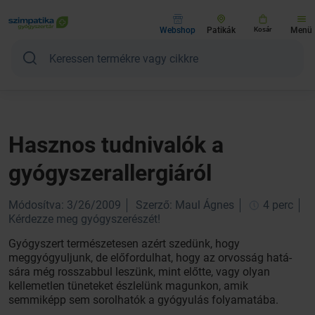
Webshop
Patikák
Kosár
Menü
Hasznos tudnivalók a
gyógyszerallergiáról
Módosítva: 3/26/2009
Szerző: Maul Ágnes
4 perc
Kérdezze meg gyógyszerészét!
Gyógyszert természetesen azért szedünk, hogy
meggyógyuljunk, de előfordulhat, hogy az orvosság hatá-
sára még rosszabbul leszünk, mint előtte, vagy olyan
kellemetlen tüneteket észlelünk magunkon, amik
semmiképp sem sorolhatók a gyógyulás folyamatába.