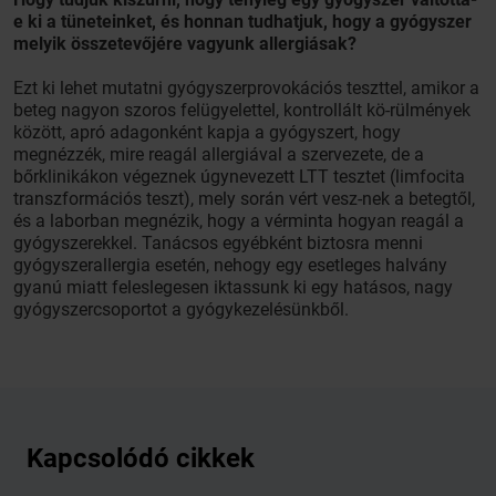
e ki a tüneteinket, és honnan tudhatjuk, hogy a gyógyszer
melyik összetevőjére vagyunk allergiásak?
Ezt ki lehet mutatni gyógyszerprovokációs teszttel, amikor a
beteg nagyon szoros felügyelettel, kontrollált kö-rülmények
között, apró adagonként kapja a gyógyszert, hogy
megnézzék, mire reagál allergiával a szervezete, de a
bőrklinikákon végeznek úgynevezett LTT tesztet (limfocita
transzformációs teszt), mely során vért vesz-nek a betegtől,
és a laborban megnézik, hogy a vérminta hogyan reagál a
gyógyszerekkel. Tanácsos egyébként biztosra menni
gyógyszerallergia esetén, nehogy egy esetleges halvány
gyanú miatt feleslegesen iktassunk ki egy hatásos, nagy
gyógyszercsoportot a gyógykezelésünkből.
Kapcsolódó cikkek