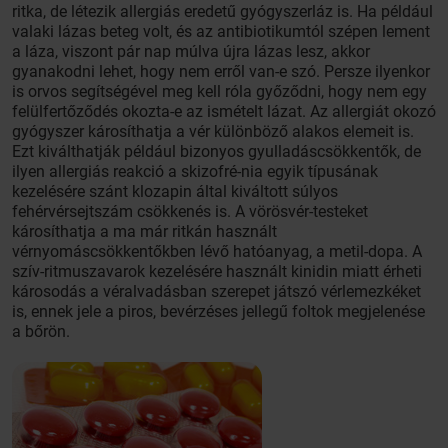
ritka, de létezik allergiás eredetű gyógyszerláz is. Ha például
valaki lázas beteg volt, és az antibiotikumtól szépen lement
a láza, viszont pár nap múlva újra lázas lesz, akkor
gyanakodni lehet, hogy nem erről van-e szó. Persze ilyenkor
is orvos segítségével meg kell róla győződni, hogy nem egy
felülfertőződés okozta-e az ismételt lázat. Az allergiát okozó
gyógyszer károsíthatja a vér különböző alakos elemeit is.
Ezt kiválthatják például bizonyos gyulladáscsökkentők, de
ilyen allergiás reakció a skizofré-nia egyik típusának
kezelésére szánt klozapin által kiváltott súlyos
fehérvérsejtszám csökkenés is. A vörösvér-testeket
károsíthatja a ma már ritkán használt
vérnyomáscsökkentőkben lévő hatóanyag, a metil-dopa. A
szív-ritmuszavarok kezelésére használt kinidin miatt érheti
károsodás a véralvadásban szerepet játszó vérlemezkéket
is, ennek jele a piros, bevérzéses jellegű foltok megjelenése
a bőrön.