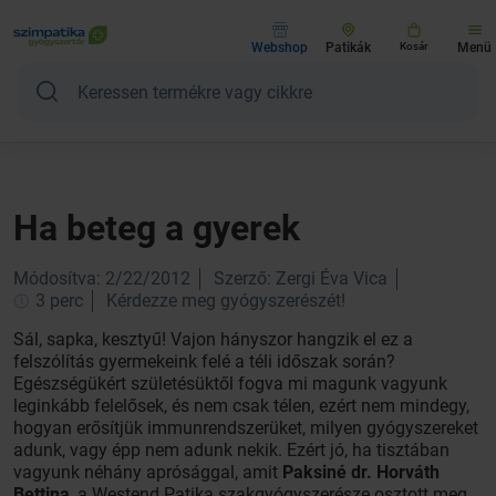
Webshop
Patikák
Kosár
Menü
Ha beteg a gyerek
Módosítva: 2/22/2012
Szerző: Zergi Éva Vica
3 perc
Kérdezze meg gyógyszerészét!
Sál, sapka, kesztyű! Vajon hányszor hangzik el ez a
felszólítás gyermekeink felé a téli időszak során?
Egészségükért születésüktől fogva mi magunk vagyunk
leginkább felelősek, és nem csak télen, ezért nem mindegy,
hogyan erősítjük immunrendszerüket, milyen gyógyszereket
adunk, vagy épp nem adunk nekik. Ezért jó, ha tisztában
vagyunk néhány aprósággal, amit
Paksiné dr. Horváth
Bettina
, a Westend Patika szakgyógyszerésze osztott meg