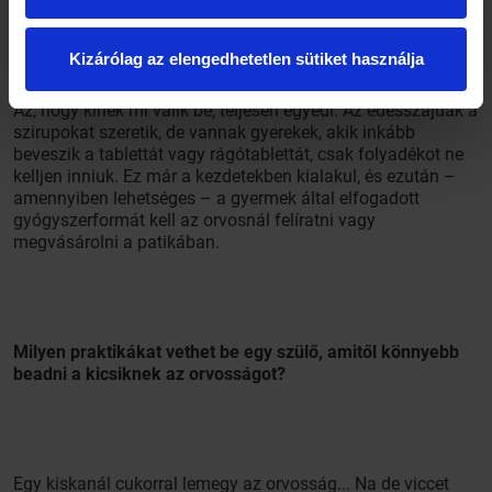
legkönnyebben?
Kizárólag az elengedhetetlen sütiket használja
Az, hogy kinek mi válik be, teljesen egyedi. Az édesszájúak a
szirupokat szeretik, de vannak gyerekek, akik inkább
beveszik a tablettát vagy rágótablettát, csak folyadékot ne
kelljen inniuk. Ez már a kezdetekben kialakul, és ezután –
amennyiben lehetséges – a gyermek által elfogadott
gyógyszerformát kell az orvosnál felíratni vagy
megvásárolni a patikában.
Milyen praktikákat vethet be egy szülő, amitől könnyebb
beadni a kicsiknek az orvosságot?
Egy kiskanál cukorral lemegy az orvosság... Na de viccet