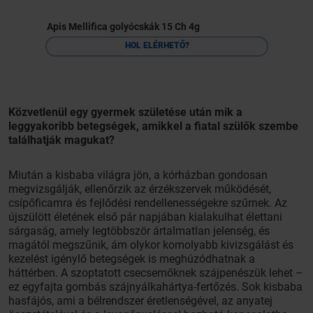
Apis Mellifica golyócskák 15 Ch 4g
HOL ELÉRHETŐ?
Közvetlenül egy gyermek születése után mik a
leggyakoribb betegségek, amikkel a fiatal szülők szembe
találhatják magukat?
Miután a kisbaba világra jön, a kórházban gondosan
megvizsgálják, ellenőrzik az érzékszervek működését,
csípőficamra és fejlődési rendellenességekre szűrnek. Az
újszülött életének első pár napjában kialakulhat élettani
sárgaság, amely legtöbbször ártalmatlan jelenség, és
magától megszűnik, ám olykor komolyabb kivizsgálást és
kezelést igénylő betegségek is meghúzódhatnak a
háttérben. A szoptatott csecsemőknek szájpenészük lehet –
ez egyfajta gombás szájnyálkahártya-fertőzés. Sok kisbaba
hasfájós, ami a bélrendszer éretlenségével, az anyatej