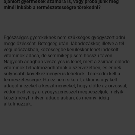
ajánlott gyermekek számára is, vagy próbáljunk meg
minél inkább a természetességre törekedni?
Egészséges gyerekeknek nem szükséges gyógyszert adni
megelőzésként. Betegség utáni lábadozáskor, illetve a tél
végi időszakban, közösségbe kerüléskor lehet indokolt
vitaminok adása, de semmiképp sem hosszú távon!
Nagyobb adagban veszélyes is lehet, mert a zsírban oldódó
vitaminok felhalmozódhatnak a szervezetben, és ennek
súlyosabb következményei is lehetnek. Törekedni kell a
természetességre. Ha ez nem sikerül, akkor is úgy kell
adagolni ezeket a készítményeket, hogy előtte az orvossal,
védőnővel vagy a gyógyszerésszel megbeszéljük, melyik
készítményt milyen adagolásban, és mennyi ideig
alkalmazzuk.