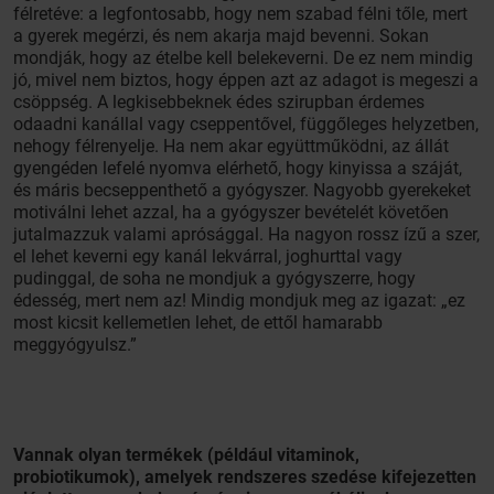
félretéve: a legfontosabb, hogy nem szabad félni tőle, mert
a gyerek megérzi, és nem akarja majd bevenni. Sokan
mondják, hogy az ételbe kell belekeverni. De ez nem mindig
jó, mivel nem biztos, hogy éppen azt az adagot is megeszi a
csöppség. A legkisebbeknek édes szirupban érdemes
odaadni kanállal vagy cseppentővel, függőleges helyzetben,
nehogy félrenyelje. Ha nem akar együttműködni, az állát
gyengéden lefelé nyomva elérhető, hogy kinyissa a száját,
és máris becseppenthető a gyógyszer. Nagyobb gyerekeket
motiválni lehet azzal, ha a gyógyszer bevételét követően
jutalmazzuk valami aprósággal. Ha nagyon rossz ízű a szer,
el lehet keverni egy kanál lekvárral, joghurttal vagy
pudinggal, de soha ne mondjuk a gyógyszerre, hogy
édesség, mert nem az! Mindig mondjuk meg az igazat: „ez
most kicsit kellemetlen lehet, de ettől hamarabb
meggyógyulsz.”
Vannak olyan termékek (például vitaminok,
probiotikumok), amelyek rendszeres szedése kifejezetten