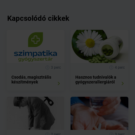
Kapcsolódó cikkek
3 perc
4 perc
Csodás, magisztrális
Hasznos tudnivalók a
készítmények
gyógyszerallergiáról
2 perc
3 perc