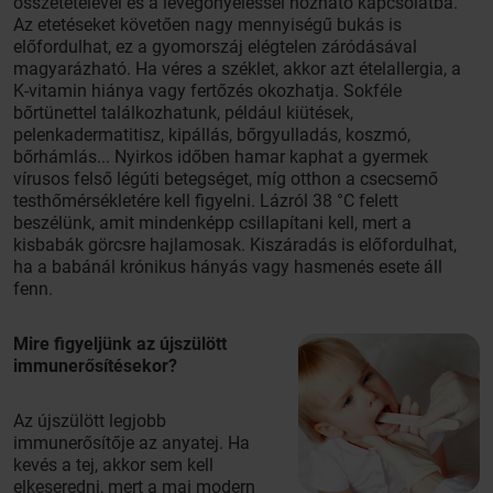
összetételével és a levegőnyeléssel hozható kapcsolatba.
Az etetéseket követően nagy mennyiségű bukás is
előfordulhat, ez a gyomorszáj elégtelen záródásával
magyarázható. Ha véres a széklet, akkor azt ételallergia, a
K-vitamin hiánya vagy fertőzés okozhatja. Sokféle
bőrtünettel találkozhatunk, például kiütések,
pelenkadermatitisz, kipállás, bőrgyulladás, koszmó,
bőrhámlás... Nyirkos időben hamar kaphat a gyermek
vírusos felső légúti betegséget, míg otthon a csecsemő
testhőmérsékletére kell figyelni. Lázról 38 °C felett
beszélünk, amit mindenképp csillapítani kell, mert a
kisbabák görcsre hajlamosak. Kiszáradás is előfordulhat,
ha a babánál krónikus hányás vagy hasmenés esete áll
fenn.
Mire figyeljünk az újszülött
immunerősítésekor?
Az újszülött legjobb
immunerősítője az anyatej. Ha
kevés a tej, akkor sem kell
elkeseredni, mert a mai modern