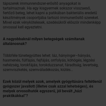
tápszerek immunrendszer-erősítő anyagokat is
tartalmaznak. Ha egy kisgyermek sokszor visszaeső,
fertőző beteg, lehet kapni a patikában bakteriális eredetű
készítmények csoportjába tartozó immunerősítő szereket.
Mivel ezek vénykötelesek, szedésükről először mindenképp
orvossal kell egyeztetni.
A nagyobbaknál milyen betegségek számítanak
általánosnak?
Többféle tünetegyüttes lehet: láz, hányinger–hányás,
hasmenés, fülfájás, fejfájás, orrfolyás, köhögés, légzési
nehézség, torokfájás, torokduzzanat, fáradtság, levertség,
szemviszketés, szemváladékozás, kiütés…
Ezek közül melyek azok, amelyek gyógyítására feltétlenül
gyógyszer javallott (illetve csak azzal lehetséges), és
melyek orvosolhatók egyszerű, jól bevált „házi
praktikákkal”?