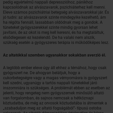
pedig egyértelmű nappali depresszióhoz, pánikhoz
kapcsolódnak az alvászavarok, pszichiáterhez kell menni.
Eleve számos pszichiátriai betegség alvászavarokkal jár. És
jó tudni: az alvászavarok szinte mindegyike kezelhető, ám
ha régóta fennáll, lassabban oldódnak meg a gondok. A
tüneteket gyógyszerekkel szinte mindig gyorsan lehet
javítani, de az okot is meg kell keresni, és ha megtaláltuk,
elsődlegesen ez kezelendő. De ha valaki nem alszik,
szükség esetén a gyógyszeres terápia is működőképes lesz.
Az altatókkal szemben ugyanakkor sokakban averzió él.
A legtöbb ember eleve úgy áll ehhez a témához, hogy csak
gyógyszert ne. De ahogyan belátjuk, hogy a
cukorbetegségre vagy a magas vérnyomásra is gyógyszert
kell szedni, ugyanúgy a tartós nappali tünetekkel járó
inszomniára is szükséges. A problémát ebben az esetben az
jelenti, hogy rengeteg nem gyógyszernek minősülő altató
van forgalomban, és sajnos nemcsak a hétköznapi
köztudatba, de még az orvosok köztudatába is átmentek a
„szabaduljon meg az altató fogságából”- típusú ostoba