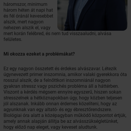
háromszor, minimum
három héten át napi hat
és fél óránál kevesebbet
alszik, mert nagyon
nehezen alszik el, vagy
mert korán felébred, és nem tud visszaaludni, alvása
felületes.
Mi okozza ezeket a problémákat?
Ez egy nagyon összetett és érdekes alvászavar. Létezik
úgynevezett primer inszomnia, amikor valaki gyerekkora óta
rosszul alszik, de a felnőttkori inszomniánál nagyon
gyakran stressz vagy pszichés probléma áll a háttérben.
Viszont a kérdés mégsem ennyire egyszerű, hiszen sokan
stresszelnek a hétköznapokban úgy, hogy közben teljesen
jól alszanak. Inkább onnan érdemes közelíteni, hogy az
agyunknak van egy altató- és egy ébresztőrendszere.
Biológiai óra alatt a középagyban működő központot értjük,
amely annak alapján állítja be az alvásszükségletünket,
hogy előző nap eleget, vagy keveset aludtunk.