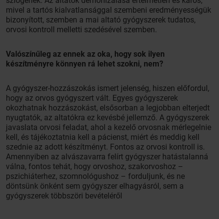
szlogenek. Az altatók démonizálása értelmetlen és káros,
mivel a tartós kialvatlansággal szembeni eredményességük
bizonyított, szemben a mai altató gyógyszerek tudatos,
orvosi kontroll melletti szedésével szemben.
Valószínűleg az ennek az oka, hogy sok ilyen
készítményre könnyen rá lehet szokni, nem?
A gyógyszer-hozzászokás ismert jelenség, hiszen előfordul,
hogy az orvos gyógyszert vált. Egyes gyógyszerek
okozhatnak hozzászokást, elsősorban a legjobban elterjedt
nyugtatók, az altatókra ez kevésbé jellemző. A gyógyszerek
javaslata orvosi feladat, ahol a kezelő orvosnak mérlegelnie
kell, és tájékoztatnia kell a pácienst, miért és meddig kell
szednie az adott készítményt. Fontos az orvosi kontroll is.
Amennyiben az alvászavarra felírt gyógyszer hatástalanná
válna, fontos tehát, hogy orvoshoz, szakorvoshoz –
pszichiáterhez, szomnológushoz – forduljunk, és ne
döntsünk önként sem gyógyszer elhagyásról, sem a
gyógyszerek többszöri bevételéről