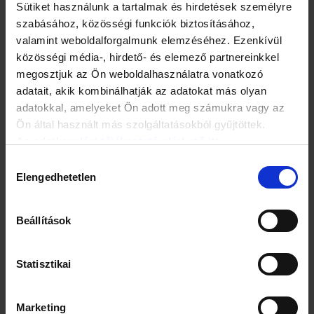
Sütiket használunk a tartalmak és hirdetések személyre
szükséges egyéni mennyiséget? Valóban léteznek-e
bagoly- és pacsirta-típusú emberek, vagy ez csak egyfajta
szabásához, közösségi funkciók biztosításához,
önigazolás?
valamint weboldalforgalmunk elemzéséhez. Ezenkívül
közösségi média-, hirdető- és elemező partnereinkkel
Léteznek ezek a
megosztjuk az Ön weboldalhasználatra vonatkozó
típusok, de abban
adatait, akik kombinálhatják az adatokat más olyan
kevésbé hiszek, hogy
adatokkal, amelyeket Ön adott meg számukra vagy az
ennek kizárólag
Ön által használt más szolgáltatásokból gyűjtöttek.
genetikai okai vannak.
Az adatkezelési tájékoztató elérhető itt.
Persze ez is
közrejátszhat, de a
Hozzájárulás
tapasztalatok azt
Elengedhetetlen
kiválasztása
mutatják: elsősorban
abból lesz inkább
bagoly, aki
Beállítások
gyermekkorától fogva
az esti aktivitásokhoz
szoktatja magát, majd
Statisztikai
később is ehhez
passzoló munkakört
választ. Mások ezt
Marketing
kevésbé bírják, mert nem ezt szokták meg. De valószínűleg