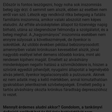
Először is fontos leszögezni, hogy noha sok inszomniás
beteg úgy érzi: ő semmit sem alszik, ebben az esetben nem
erről van szó. Létezik egy rendkívül ritka betegség a fatális
familiáris inszomnia, amikor valaki abszolút nem képes
elaludni. Az efféle alvásképtelen állapot tíz-tizennégy napig
bírható, utána az idegrendszer felmondja a szolgálatot, és a
beteg meghal. A „hagyományos” inszomnia esetében nem
ennyire súlyosak a következmények, de ilyenkor is
sokrétűek. Az utóbbi években például bebizonyosodott:
amennyiben valaki krónikusan kevesebbet alszik, jóval
nagyobb eséllyel lehet demens idősebb korára, mint aki
rendesen kipiheni magát. Emellett az alváshiány
mindenképpen negatív hatású a szívműködésre is, hiszen a
szívünk egyedüli pihenőjét, nyugalmi állapotát a legmélyebb
alvás jelenti, ilyenkor legalacsonyabb a pulzusunk. Akinek
ez nem adatik meg a kellő mértékben, annál kimutathatóan
gyakrabban jelentkeznek szívbetegségek. Emellett pedig a
tartós alváshiány okozta krónikus fáradtság depresszióhoz
is vezet.
Mennyit érdemes aludni akkor? Gondolom, a tankönyvi