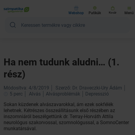
Webshop
Patikák
Kosár
Menü
Ha nem tudunk aludni… (1.
rész)
Módosítva: 4/8/2019
Szerző: Dr. Draveczki-Ury Ádám
5 perc
Alvás
Alvásproblémák
Depresszió
Sokan küzdenek alvászavarokkal, ám ezek sokfélék
lehetnek. Kétrészes összeállításunk első részében az
inszomniáról beszélgettünk dr. Terray-Horváth Attila
neurológus szakorvossal, szomnológussal, a SomnoCenter
munkatársával.