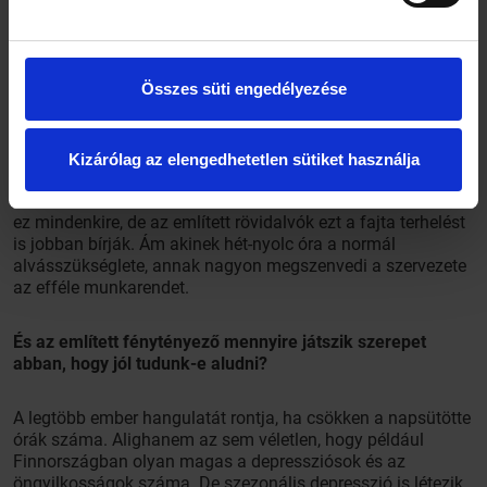
ebben is szerepet játszik az egyéni altató- és
ébresztőrendszerünk működése.
Összes süti engedélyezése
Ami a „mikor” kérdést illeti, egy dolog bizonyos: a váltott
műszak rendkívül egészségtelen. Akik így dolgoznak,
azoknál emelkedett a szív- és érrendszeri betegségek
kialakulása, és tartós negatív hatások miatt akár tíz-tizenöt
Kizárólag az elengedhetetlen sütiket használja
évvel rövidebb élettartamra is számíthatnak. Természetesen
itt fokozott kockázatról beszélünk, és nem általánosítható
ez mindenkire, de az említett rövidalvók ezt a fajta terhelést
is jobban bírják. Ám akinek hét-nyolc óra a normál
alvásszükséglete, annak nagyon megszenvedi a szervezete
az efféle munkarendet.
És az említett fénytényező mennyire játszik szerepet
abban, hogy jól tudunk-e aludni?
A legtöbb ember hangulatát rontja, ha csökken a napsütötte
órák száma. Alighanem az sem véletlen, hogy például
Finnországban olyan magas a depressziósok és az
öngyilkosságok száma. De szezonális depresszió is létezik,