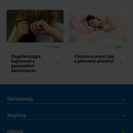
1 perc
2 perc
Öngyilkosságra
3 hasznos orvosi tipp
hajlamosít a
a pihentető alváshoz
gyermekkori
bántalmazás
Elérhetőség
Segítség
Oldalak