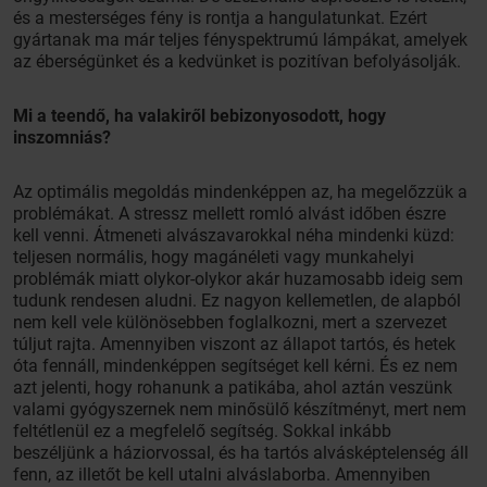
és a mesterséges fény is rontja a hangulatunkat. Ezért
gyártanak ma már teljes fényspektrumú lámpákat, amelyek
az éberségünket és a kedvünket is pozitívan befolyásolják.
Mi a teendő, ha valakiről bebizonyosodott, hogy
inszomniás?
Az optimális megoldás mindenképpen az, ha megelőzzük a
problémákat. A stressz mellett romló alvást időben észre
kell venni. Átmeneti alvászavarokkal néha mindenki küzd:
teljesen normális, hogy magánéleti vagy munkahelyi
problémák miatt olykor-olykor akár huzamosabb ideig sem
tudunk rendesen aludni. Ez nagyon kellemetlen, de alapból
nem kell vele különösebben foglalkozni, mert a szervezet
túljut rajta. Amennyiben viszont az állapot tartós, és hetek
óta fennáll, mindenképpen segítséget kell kérni. És ez nem
azt jelenti, hogy rohanunk a patikába, ahol aztán veszünk
valami gyógyszernek nem minősülő készítményt, mert nem
feltétlenül ez a megfelelő segítség. Sokkal inkább
beszéljünk a háziorvossal, és ha tartós alvásképtelenség áll
fenn, az illetőt be kell utalni alváslaborba. Amennyiben