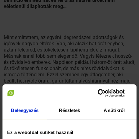
definíció említett hat és fél órás határértékét nem
véletlenül állapították meg…
Mint említettem, az egyéni idegrendszeri adottságok és
igények nagyon eltérők. Van, aki alszik hat órát egyben,
aztán felébred, és tökéletesen kipihentnek érzi magát.
Másnak ennél több sem elegendő. Vagyis léteznek hosszú-
és rövidalvó emberek. Napóleon például három-öt órát aludt,
és tökéletesen funkcionált, de más híres rövidalvókat is
ismer a történelem. Ezzel szemben egy átlagember, aki
beállt hét-nyolc órára, garantáltan alváshiánnyal néz majd
szembe, ha mondjuk munka vagy egyéb ok miatt egy
időszakban tartósan csak öt óra alváshoz jut éjjelente. Az ő
számára ennek egyértelműen negatív következményei
lesznek.
Beleegyezés
Részletek
A sütikről
Ez a weboldal sütiket használ
Van-e jelentősége annak, hogy mikor alusszuk le a