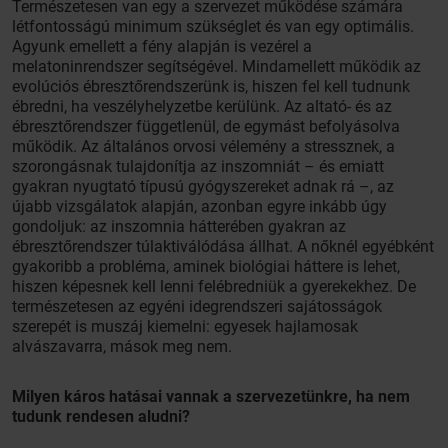
Természetesen van egy a szervezet működése számára
létfontosságú minimum szükséglet és van egy optimális.
Agyunk emellett a fény alapján is vezérel a
melatoninrendszer segítségével. Mindamellett működik az
evolúciós ébresztőrendszerünk is, hiszen fel kell tudnunk
ébredni, ha veszélyhelyzetbe kerülünk. Az altató- és az
ébresztőrendszer függetlenül, de egymást befolyásolva
működik. Az általános orvosi vélemény a stressznek, a
szorongásnak tulajdonítja az inszomniát – és emiatt
gyakran nyugtató típusú gyógyszereket adnak rá –, az
újabb vizsgálatok alapján, azonban egyre inkább úgy
gondoljuk: az inszomnia hátterében gyakran az
ébresztőrendszer túlaktiválódása állhat. A nőknél egyébként
gyakoribb a probléma, aminek biológiai háttere is lehet,
hiszen képesnek kell lenni felébredniük a gyerekekhez. De
természetesen az egyéni idegrendszeri sajátosságok
szerepét is muszáj kiemelni: egyesek hajlamosak
alvászavarra, mások meg nem.
Milyen káros hatásai vannak a szervezetünkre, ha nem
tudunk rendesen aludni?