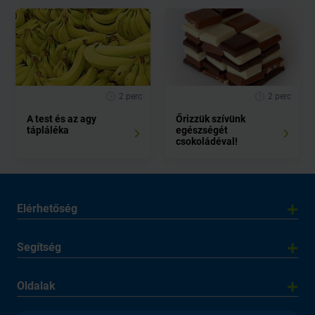
2 perc
2 perc
A test és az agy
Őrizzük szívünk
tápláléka
egészségét
csokoládéval!
Elérhetőség
Segítség
Oldalak