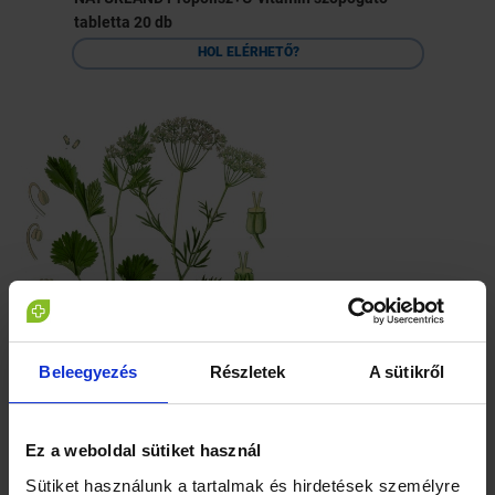
tabletta 20 db
HOL ELÉRHETŐ?
Beleegyezés
Részletek
A sütikről
Az ernyősvirágzatúak közé tartozó, a Földközi-tenger
Ez a weboldal sütiket használ
környékéről származó, de nálunk is termesztett növény
Sütiket használunk a tartalmak és hirdetések személyre
magjából készült gyógyteát a népi gyógyászatban