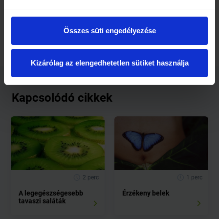
100 ml olívaolajhoz tegyünk 1 evőkanál összetört ánizst,
majd sötétben hagyjuk érlelni 1 héten át. Ezt követően
szűrjük le, és sötét üvegben tároljuk. Kismamák emlőinek
Összes süti engedélyezése
ánizsolajjal történő kenegetése serkentőleg hat.
Kizárólag az elengedhetetlen sütiket használja
Kapcsolódó cikkek
2 perc
1 perc
A legegészségesebb
Érzékeny belek
tavaszi saláták