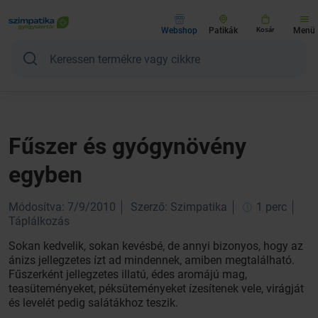
Webshop
Patikák
Kosár
Menü
Fűszer és gyógynövény
egyben
Módosítva: 7/9/2010
Szerző: Szimpatika
1 perc
Táplálkozás
Sokan kedvelik, sokan kevésbé, de annyi bizonyos, hogy az
ánizs jellegzetes ízt ad mindennek, amiben megtalálható.
Fűszerként jellegzetes illatú, édes aromájú mag,
teasüteményeket, péksüteményeket ízesítenek vele, virágját
és levelét pedig salátákhoz teszik.