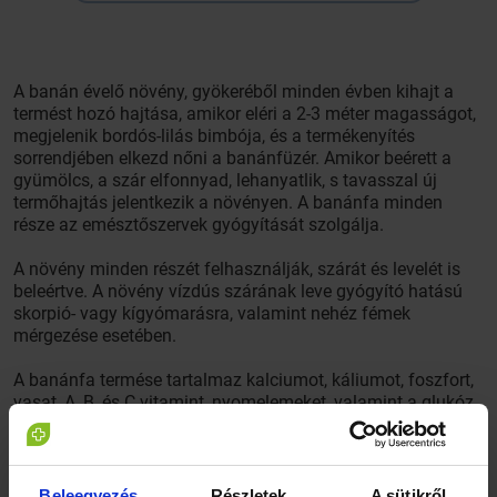
A banán évelő növény, gyökeréből minden évben kihajt a
termést hozó hajtása, amikor eléri a 2-3 méter magasságot,
megjelenik bordós-lilás bimbója, és a termékenyítés
sorrendjében elkezd nőni a banánfüzér. Amikor beérett a
gyümölcs, a szár elfonnyad, lehanyatlik, s tavasszal új
termőhajtás jelentkezik a növényen. A banánfa minden
része az emésztőszervek gyógyítását szolgálja.
A növény minden részét felhasználják, szárát és levelét is
beleértve. A növény vízdús szárának leve gyógyító hatású
skorpió- vagy kígyómarásra, valamint nehéz fémek
mérgezése esetében.
A banánfa termése tartalmaz kalciumot, káliumot, foszfort,
vasat, A, B, és C vitamint, nyomelemeket, valamint a glukóz
feldolgozásához szükséges enzimet, ami az agyműködést
segíti elő. Tápértékét nagy mennyiségű ásvány és vitamin
hatása határozza meg. A gyümölcsök közül szinte legtöbb
B vitamint tartalmazza, ami a belekben zajló felszívódást
Beleegyezés
Részletek
A sütikről