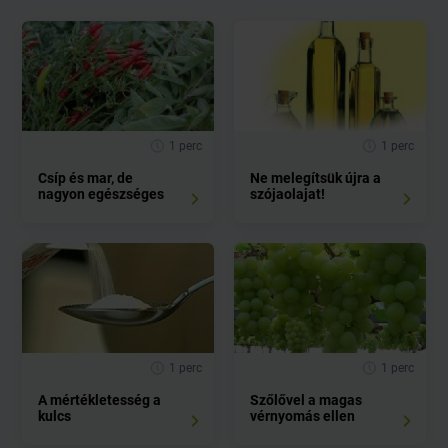
1 perc
1 perc
Csíp és mar, de
Ne melegítsük újra a
nagyon egészséges
szójaolajat!
1 perc
1 perc
A mértékletesség a
Szőlővel a magas
kulcs
vérnyomás ellen