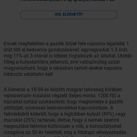
HOL ELÉRHETŐ?
Ennek megfelelően a gazdik közel fele naponta legalább 1
órát tölt el kedvence gondozásával: egynegyedük 1-2 órát,
míg 11%-uk 3 óránál is többet foglalkozik az állattal. Utóbbi
főleg a kutyatartókra jellemző, ami valószínűleg azzal
magyarázható, hogy a lakásban tartott ebeket naponta
többször sétáltatni kell.
A Generali a 18-59 év közötti magyar lakosság körében
reprezentatív kutatást végzett (teljes minta: 1200 fő) a
háziállat-tartási szokásokról, hogy megismerje a gazdik
attitűdjét, szokásait kedvenceikkel kapcsolatban. A
felmérésből kiderült, hogy a legtöbben kutyát (49%) vagy
macskát (29%) tartanak, illetve, hogy a nemek szerinti
megoszlást tekintve különösen a nők, a korosztályokat
vizsgálva az 50 év felettiek, míg a földrajzi elhelyezkedés