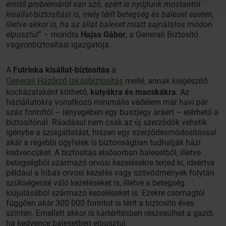
érintő problémáról van szó, ezért is nyújtunk mostantól
kisállat-biztosítást is, mely térít betegség és baleset esetén,
illetve akkor is, ha az állat baleset miatt sajnálatos módon
elpusztul
” – mondta
Hajas Gábor
, a Generali Biztosító
vagyonbiztosítási igazgatója.
A
Futrinka kisállat-biztosítás
a
Generali Házőrző lakásbiztosítás
mellé, annak kiegészítő
kockázataként köthető,
kutyákra és macskákra
. Az
háziállatokra vonatkozó minimális védelem már havi pár
száz forinttól – lényegében egy buszjegy áráért – elérhető a
biztosítónál. Ráadásul nem csak az új szerződők vehetik
igénybe a szolgáltatást, hiszen egy szerződésmódosítással
akár a régebbi ügyfelek is biztonságban tudhatják házi
kedvencüket. A biztosítás elsősorban balesetből, illetve
betegségből származó orvosi kezelésekre terjed ki, ideértve
például a hibás orvosi kezelés vagy szövődmények folytán
szükségessé váló kezeléseket is, illetve a betegség
kiújulásából származó kezeléseket is. Ezekre csomagtól
függően akár 300 000 forintot is térít a biztosító éves
szinten. Emellett akkor is kártérítésben részesülhet a gazdi,
ha kedvence balesetben elpusztul.