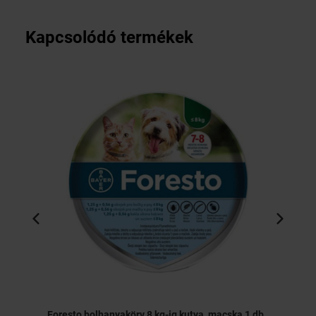
Kapcsolódó termékek
Foresto bolhanyakörv 8 kg-ig kutya, macska 1 db