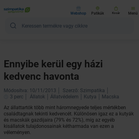
Webshop
Patikák
Kosár
Menü
Ennyibe kerül egy házi
kedvenc havonta
Módosítva: 10/11/2013
Szerző: Szimpatika
3 perc
Állatok
Állatvédelem
Kutya
Macska
Az állattartók több mint háromnegyede teljes mértékben
családtagnak tekinti kedvencét. Különösen igaz ez a kutyák
és macskák gazdijaira (79% és 72%), míg az egyéb
kisállatok tulajdonosainak kétharmada van ezen a
véleményen.