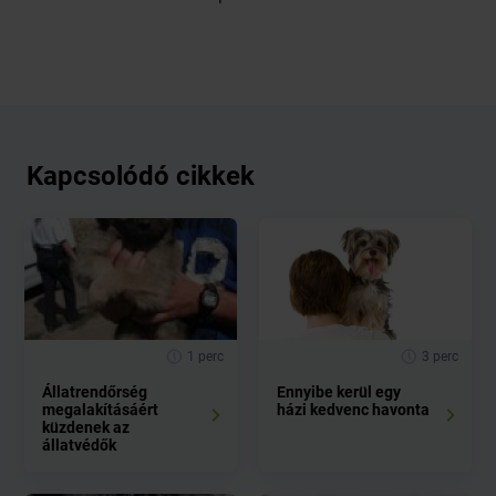
Kapcsolódó cikkek
1 perc
3 perc
Állatrendőrség
Ennyibe kerül egy
megalakításáért
házi kedvenc havonta
küzdenek az
állatvédők