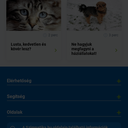
2 perc
3 perc
Lusta, kedvetlen és
Ne hagyjuk
kövér lesz?
megfagyni a
háziállatokat!
Elérhetőség
Segítség
Oldalak
A Szimpatika.hu oldalain található információk,