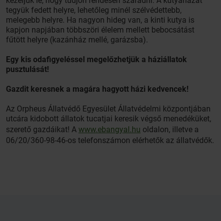
kezeljük le, hogy tudjon rendesen száradni. A kutyaházat
tegyük fedett helyre, lehetőleg minél szélvédettebb,
melegebb helyre. Ha nagyon hideg van, a kinti kutya is
kapjon napjában többszöri élelem mellett bebocsátást
fűtött helyre (kazánház mellé, garázsba).
Egy kis odafigyeléssel megelőzhetjük a háziállatok
pusztulását!
Gazdit keresnek a magára hagyott házi kedvencek!
Az Orpheus Állatvédő Egyesület Állatvédelmi központjában
utcára kidobott állatok tucatjai keresik végső menedéküket,
szerető gazdáikat! A
www.ebangyal.hu
oldalon, illetve a
06/20/360-98-46-os telefonszámon elérhetők az állatvédők.