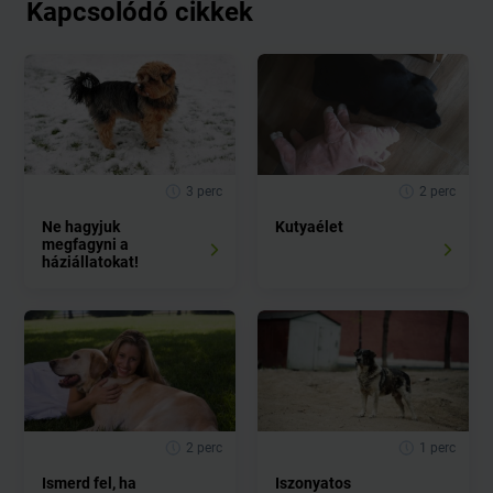
Kapcsolódó cikkek
3 perc
2 perc
Ne hagyjuk
Kutyaélet
megfagyni a
háziállatokat!
2 perc
1 perc
Ismerd fel, ha
Iszonyatos