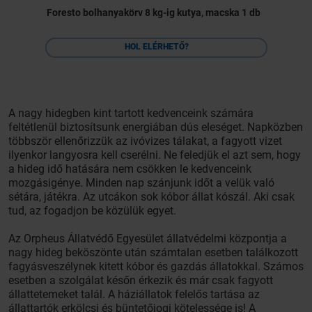
Foresto bolhanyakörv 8 kg-ig kutya, macska 1 db
HOL ELÉRHETŐ?
A nagy hidegben kint tartott kedvenceink számára
feltétlenül biztosítsunk energiában dús eleséget. Napközben
többször ellenőrizzük az ivóvizes tálakat, a fagyott vizet
ilyenkor langyosra kell cserélni. Ne feledjük el azt sem, hogy
a hideg idő hatására nem csökken le kedvenceink
mozgásigénye. Minden nap szánjunk időt a velük való
sétára, játékra. Az utcákon sok kóbor állat kószál. Aki csak
tud, az fogadjon be közülük egyet.
Az Orpheus Állatvédő Egyesület állatvédelmi központja a
nagy hideg beköszönte után számtalan esetben találkozott
fagyásveszélynek kitett kóbor és gazdás állatokkal. Számos
esetben a szolgálat későn érkezik és már csak fagyott
állattetemeket talál. A háziállatok felelős tartása az
állattartók erkölcsi és büntetőjogi kötelessége is! A