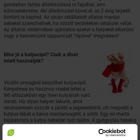
gondatlan tartás állatkínzássá is fajulhat, ami
bűncselekmény. Aki állatkínzást követ el, az 2 évig terjedő
börtönt is kaphat. Az utcán sétáltatott állatok marási
sebeket szerezhetnek, ha sózott területeken sétálunk velük.
Az állatok védelmében ajánlatos ezeket a helyeket elkerülni
vagy a kedvencünk tappancsát "cipővel" megvédeni!
Mire jó a kutyacipő? Csak a divat
miatt használják?
Vízálló anyagból készülhet kutyacipő.
Kényelmes és hasznos viselet lehet a
téli időszakban egy ilyen kutyának való
darab. Ha olyan helyen lakunk, ahol
rendszeresen sózzák a járdát a jegesedéstől, ott megvédi a
kutyus lábát a káros maróanyagtól, a sótól. Egy só marta
tappancsra a kutya nehezen tud ráállni. A gyógyulás hetekig
is eltarthat. A marástól véd meg a kutyacipő.
Hideg ellen kutyaruha?! Nagyvárosi hóbort?