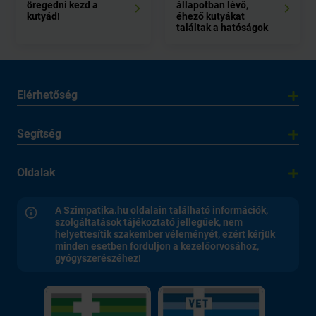
öregedni kezd a
állapotban lévő,
kutyád!
éhező kutyákat
találtak a hatóságok
Elérhetőség
Segítség
Oldalak
A Szimpatika.hu oldalain található információk,
szolgáltatások tájékoztató jellegűek, nem
helyettesítik szakember véleményét, ezért kérjük
minden esetben forduljon a kezelőorvosához,
gyógyszerészéhez!