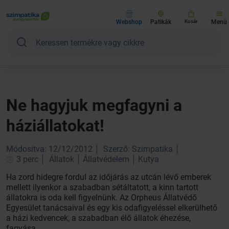
Webshop
Patikák
Kosár
Menü
Ne hagyjuk megfagyni a
háziállatokat!
Módosítva: 12/12/2012
Szerző: Szimpatika
3 perc
Állatok
Állatvédelem
Kutya
Ha zord hidegre fordul az időjárás az utcán lévő emberek
mellett ilyenkor a szabadban sétáltatott, a kinn tartott
állatokra is oda kell figyelnünk. Az Orpheus Állatvédő
Egyesület tanácsaival és egy kis odafigyeléssel elkerülhető
a házi kedvencek, a szabadban élő állatok éhezése,
fagyása.