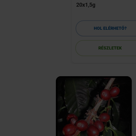
g
20x1,5g
HOL ELÉRHETŐ?
HOL ELÉRHETŐ?
RÉSZLETEK
RÉSZLETEK