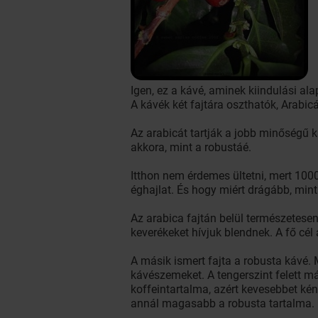
Igen, ez a kávé, aminek kiindulási al
A kávék két fajtára oszthatók, Arabic
Az arabicát tartják a jobb minőségű 
akkora, mint a robustáé.
Itthon nem érdemes ültetni, mert 100
éghajlat. És hogy miért drágább, min
Az arabica fajtán belül természetesen
keverékeket hívjuk blendnek. A fő cél
A másik ismert fajta a robusta kávé
kávészemeket. A tengerszint felett m
koffeintartalma, azért kevesebbet kén
annál magasabb a robusta tartalma.