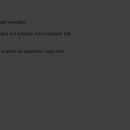
jhab keveréke.
ába hol tulipánt, hol oroszlánt. Két
t is jelent az espresso, vagy mire