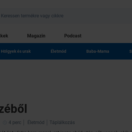
kkek
Magazin
Podcast
Hölgyek és urak
Életmód
Baba-Mama
S
zéből
4 perc
Életmód
Táplálkozás