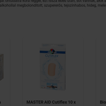
agát öntudatra kora reggel, ezt issza ebéd után, sőt vannak, aki
 alkohollal megbolondított, szupererős, tejszínhabos, hideg, meleg
a
MASTER AID Cutiflex 10 x
Bi