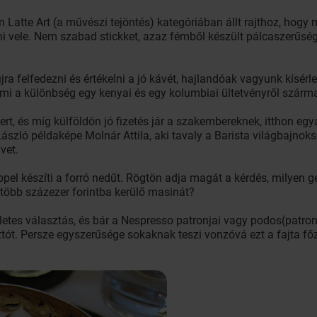
 Latte Art (a művészi tejöntés) kategóriában állt rajthoz, hogy
ani vele. Nem szabad stickket, azaz fémből készült pálcaszerűsége
ra felfedezni és értékelni a jó kávét, hajlandóak vagyunk kísérle
y mi a különbség egy kenyai és egy kolumbiai ültetvényről szárm
t, és míg külföldön jó fizetés jár a szakembereknek, itthon egyá
ászló példaképe Molnár Attila, aki tavaly a Barista világbajnoks
vet.
ppel készíti a forró nedűt. Rögtön adja magát a kérdés, milyen 
öbb százezer forintba kerülő masinát?
letes választás, és bár a Nespresso patronjai vagy podos(patro
sztót. Persze egyszerűsége sokaknak teszi vonzóvá ezt a fajta 