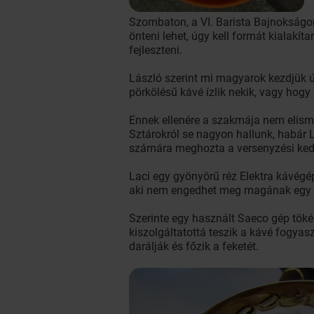
Szombaton, a VI. Barista Bajnokságon
önteni lehet, úgy kell formát kialakít
fejleszteni.
László szerint mi magyarok kezdjük új
pörkölésű kávé ízlik nekik, vagy hog
Ennek ellenére a szakmája nem elismer
Sztárokról se nagyon hallunk, habár L
számára meghozta a versenyzési ked
Laci egy gyönyörű réz Elektra kávégé
aki nem engedhet meg magának egy t
Szerinte egy használt Saeco gép töké
kiszolgáltatottá teszik a kávé fogya
darálják és főzik a feketét.