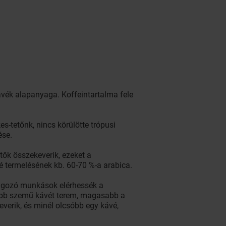
ávék alapanyaga. Koffeintartalma fele
-tetőnk, nincs körülötte trópusi
ése.
tők összekeverik, ezeket a
vé termelésének kb. 60-70 %-a arabica.
olgozó munkások elérhessék a
sebb szemű kávét terem, magasabb a
everik, és minél olcsóbb egy kávé,