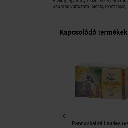
A világ egy nagy része ezzel téríti m
Számos változata létezik, lehet tejes,
Kapcsolódó termékek
halmi Vesperas tea
Pannonhalmi Laudes te