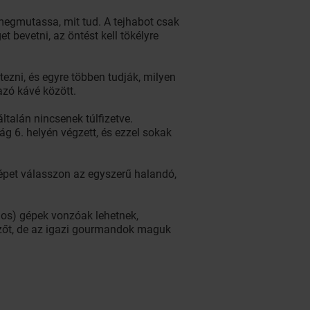
 megmutassa, mit tud. A tejhabot csak
t bevetni, az öntést kell tökélyre
tezni, és egyre többen tudják, milyen
azó kávé között.
ltalán nincsenek túlfizetve.
ág 6. helyén végzett, és ezzel sokak
gépet válasszon az egyszerű halandó,
nos) gépek vonzóak lehetnek,
főzőt, de az igazi gourmandok maguk