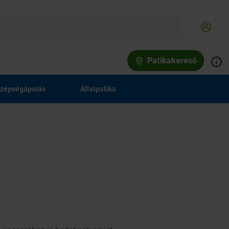
Patikakereső
zépségápolás
Állatpatika