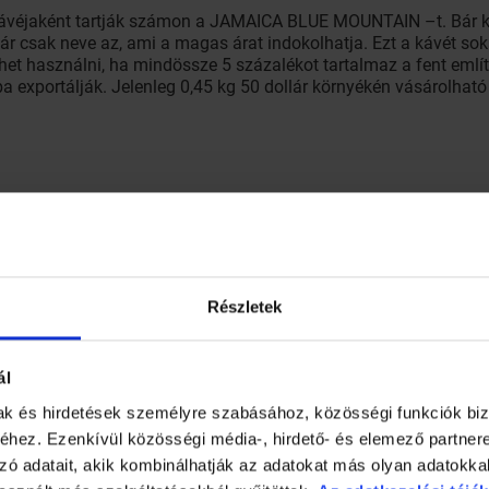
 kávéjaként tartják számon a JAMAICA BLUE MOUNTAIN –t. Bár ká
r csak neve az, ami a magas árat indokolhatja. Ezt a kávét sok
ehet használni, ha mindössze 5 százalékot tartalmaz a fent említ
 exportálják. Jelenleg 0,45 kg 50 dollár környékén vásárolhat
Részletek
kintve sokak számára talán kevéssé szimpatikus a Kopi Luwak ká
ál
mak és hirdetések személyre szabásához, közösségi funkciók biz
séges pálmasodrónak kedvenc csemegéje a babkávé. Különleges 
hez. Ezenkívül közösségi média-, hirdető- és elemező partner
emésztési folyamat megváltoztatja az ízét. A kávéból nagyon kev
zó adatait, akik kombinálhatják az adatokat más olyan adatokka