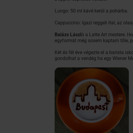
Lungo: 50 ml kávé kerül a pohárba.
Cappuccino: Igazi reggeli ital, az ola
Balázs Lászl
ó a Latte Art mestere. Ho
egyformát még sosem kaptam tőle, ped
Két és fél éve végezte el a barista isk
gondolhat a vendég ha egy Wiener Me