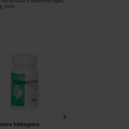
k a vacsorához is bedobnak egyet.
, forró.
oextra fokhagyma
AGRIA hideg-