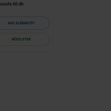
szula 60 db
melegterápiás párn
12x29cm
HOL ELÉRHETŐ?
HOL ELÉRHETŐ
RÉSZLETEK
RÉSZLETEK