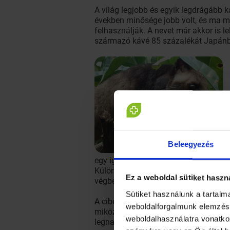
A világ legjobb és egyik legdrágább
években minősége jobb volt, és ma má
felhasználják. A nevet már akkor is l
származó kávé 85 százalékát Japánba
Beleegyezés
egy igazi kávébarát
Különleges, de elkészítési módját te
Ez a weboldal sütiket haszn
végbeléből kerül elő.
Sütiket használunk a tartal
A cibetmacskafélékhez tartozó közön
weboldalforgalmunk elemzésé
miközben áthalad az állat belein, az 
weboldalhasználatra vonatko
legnagyobb része Japánba kerül.