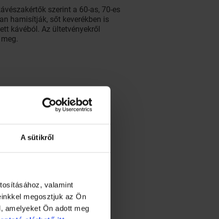
vészakértők szerint a 60-as, 70-es
an hamisítják, sőt keverékben is
ett kávéból. Az ültetvényekről
ó meg.
A sütikről
vé. Ez a kávé ugyanis egy állat
tosításához, valamint
ízét annak tulajdonítják, hogy
einkkel megosztjuk az Ön
és kerül a piacra, és annak is
l, amelyeket Ön adott meg