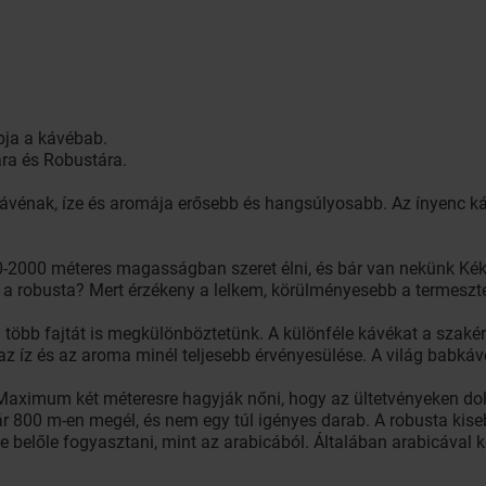
apja a kávébab.
ára és Robustára.
kávénak, íze és aromája erősebb és hangsúlyosabb. Az ínyenc k
0-2000 méteres magasságban szeret élni, és bár van nekünk Kékes
t a robusta? Mert érzékeny a lelkem, körülményesebb a termeszt
 több fajtát is megkülönböztetünk. A különféle kávékat a szakér
 az íz és az aroma minél teljesebb érvényesülése. A világ babká
. Maximum két méteresre hagyják nőni, hogy az ültetvényeken d
ár 800 m-en megél, és nem egy túl igényes darab. A robusta ki
e belőle fogyasztani, mint az arabicából. Általában arabicával k