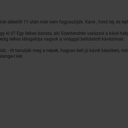
szok délelőtt 11 után már nem fogyasztják. Kávé , forró tej, és te
gy ki ő? Egy lelkes barista, aki Szentendrén varázsol a kávé habj
ig lelkes látogatója vagyok a virággal befutatott kávézónak.
olát, - itt tanulják meg a népek, hogyan kell jó kávét készíteni, mi
lange-t kér.