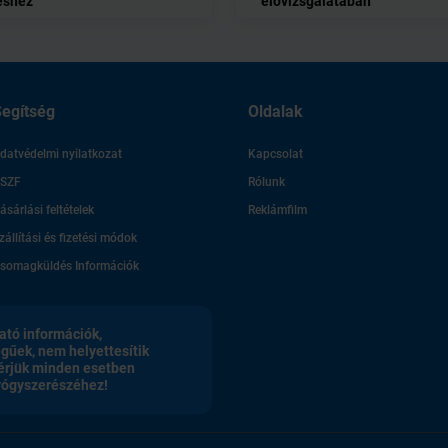
éshez
elővizsgálatában
egítség
Oldalak
datvédelmi nyilatkozat
Kapcsolat
SZF
Rólunk
ásárlási feltételek
Reklámfilm
zállítási és fizetési módok
somagküldés Információk
ató információk,
egűek, nem helyettesítik
érjük minden esetben
gyógyszerészéhez!