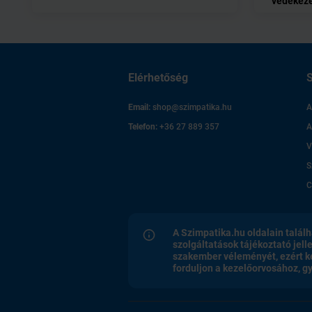
védekez
Elérhetőség
S
Email:
shop@szimpatika.hu
A
Telefon:
+36 27 889 357
A
V
S
C
A Szimpatika.hu oldalain találh
szolgáltatások tájékoztató jell
szakember véleményét, ezért k
forduljon a kezelőorvosához, 