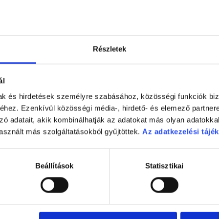
nállás.
k száma nőtt volna meg hirtelen, a pandémiás fáradtság az embe
Részletek
gg. Megszoktuk a vírus jelenlétét, és kevésbé vesszük már azt k
közvetlen környezetében egyáltalán nincs és nem is volt fertőzö
eszítették el a munkájukat, ahogy a legtöbb országban leállt a 
ál
nvonalukat jobban előtérbe helyezik, mint a fertőzés kockázatait
mak és hirdetések személyre szabásához, közösségi funkciók biz
hez. Ezenkívül közösségi média-, hirdető- és elemező partner
zó adatait, akik kombinálhatják az adatokat más olyan adatokka
asznált más szolgáltatásokból gyűjtöttek.
Az adatkezelési tájék
Beállítások
Statisztikai