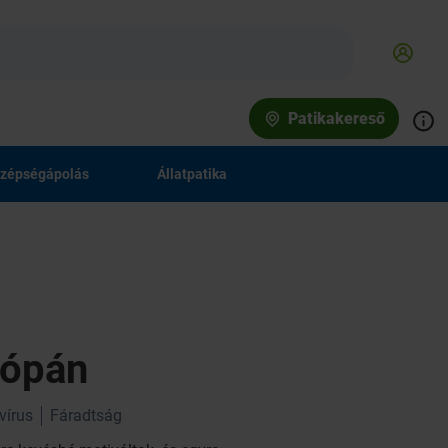
Patikakereső
zépségápolás
Állatpatika
rópán
vírus
Fáradtság