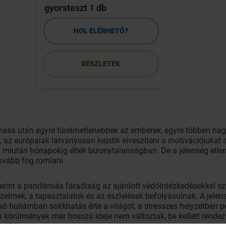
gyorsteszt 1 db
HOL ELÉRHETŐ?
RÉSZLETEK
anása után egyre türelmetlenebbek az emberek, egyre többen hag
 az európaiak látványosan kezdik elveszíteni a motivációjukat 
 miután hónapokig éltek bizonytalanságban. De a jelenség ellen ke
ovább fog romlani.
rint a pandémiás fáradtság az ajánlott védőintézkedésekkel s
rzelmek, a tapasztalatok és az észlelések befolyásolnak. A jelens
ső hullámban sokkhatás érte a világot, a stresszes helyzetben p
a körülmények már hosszú ideje nem változtak, be kellett rendez