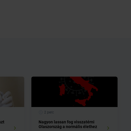
2 perc
szt
Nagyon lassan fog visszatérni
Olaszország a normális élethez