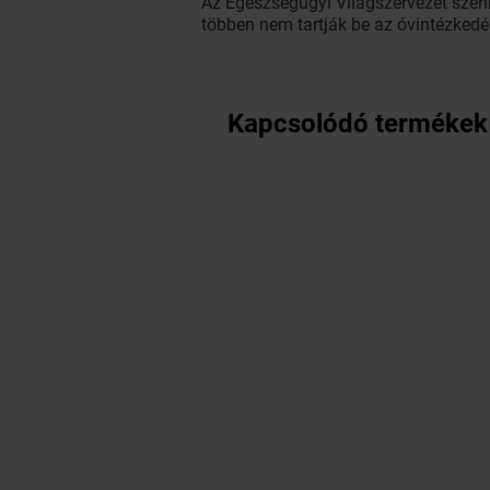
Az Egészségügyi Világszervezet szeri
többen nem tartják be az óvintézkedé
Kapcsolódó termékek