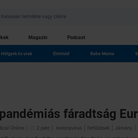
kkek
Magazin
Podcast
Hölgyek és urak
Életmód
Baba-Mama
S
a pandémiás fáradtság Eu
ical Online
2 perc
koronavírus
fertőzések
Járvány