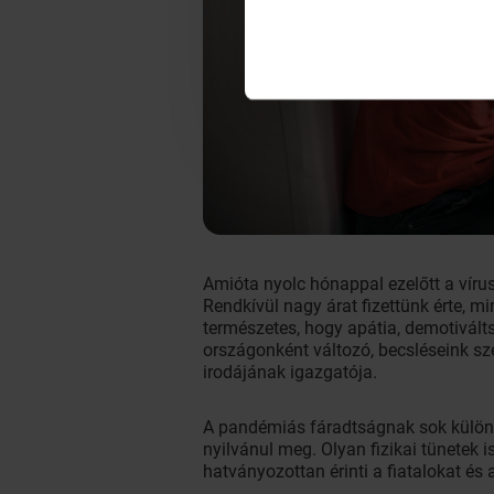
Amióta nyolc hónappal ezelőtt a víru
Rendkívül nagy árat fizettünk érte, m
természetes, hogy apátia, demotivál
országonként változó, becsléseink sz
irodájának igazgatója.
A pandémiás fáradtságnak sok különb
nyilvánul meg. Olyan fizikai tünetek 
hatványozottan érinti a fiatalokat és