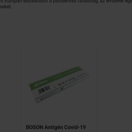
nt Európán eluralkodott a pandémiás fáradtság, az emberek egy
seket.
BOSON Antigén Covid-19