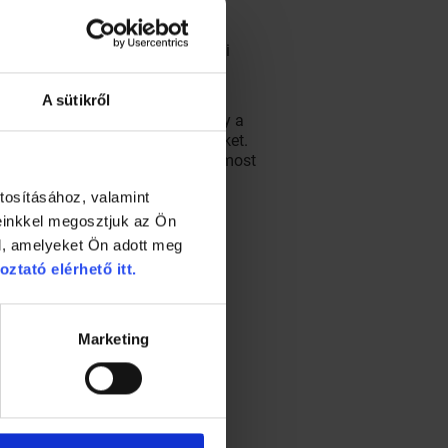
rek tűréshatárát általában teszi
A sütikről
omolyan, függetlenül attól, hogy a
tt, ez csökkenti a félelemérzetüket.
gazdaság, ezért a mérleg nyelve most
.
tosításához, valamint
einkkel megosztjuk az Ön
l, amelyeket Ön adott meg
oztató elérhető itt.
Marketing