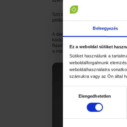
szemben kezd kialakulni egyfajta elle
Szó nincs róla, hogy a járványtagadó
próbára.
Beleegyezés
A demotiváltság számos tényezőtől fü
kockázat nagy. Ehhez jön, hogy sokak 
Ráadásul az első hullámban milliók v
Ez a weboldal sütiket haszn
a másik irányba húz, sokan az életszí
Sütiket használunk a tartal
weboldalforgalmunk elemzésé
weboldalhasználatra vonatko
számukra vagy az Ön által h
Hozzájárulás
Elengedhetetlen
kiválasztása