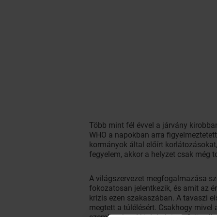
Több mint fél évvel a járvány kirobb
WHO a napokban arra figyelmeztetett,
kormányok által előírt korlátozásokat,
fegyelem, akkor a helyzet csak még t
A világszervezet megfogalmazása sze
fokozatosan jelentkezik, és amit az é
krízis ezen szakaszában. A tavaszi el
megtett a túlélésért. Csakhogy mivel 