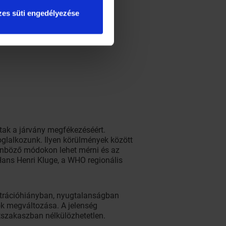
es süti engedélyezése
tak a járvány megfékezéséért.
foglalkozunk. Ilyen körülmények között
lönböző módokon lehet mérni és az
Hans Henri Kluge, a WHO regionális
ntrációhiányban, nyugtalanságban
sok megváltozása. A jelenség
etszakaszban nélkülözhetetlen.