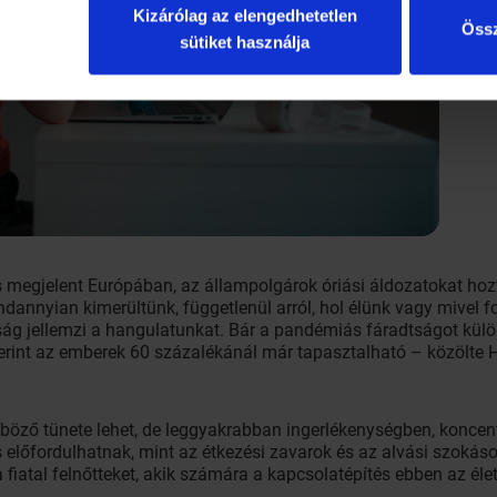
Kizárólag az elengedhetetlen
Össz
sütiket használja
s megjelent Európában, az állampolgárok óriási áldozatokat hoz
indannyian kimerültünk, függetlenül arról, hol élünk vagy mivel 
tság jellemzi a hangulatunkat. Bár a pandémiás fáradtságot kü
erint az emberek 60 százalékánál már tapasztalható – közölte 
öző tünete lehet, de leggyakrabban ingerlékenységben, konce
is előfordulhatnak, mint az étkezési zavarok és az alvási szoká
 a fiatal felnőtteket, akik számára a kapcsolatépítés ebben az él