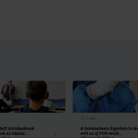
1 perc
tett intézkedések
A Semmelweis Egyetem is ré
ek az iskolai
vett az új PCR-teszt