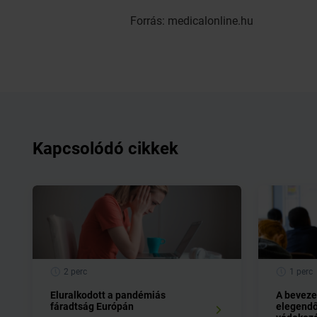
Forrás: medicalonline.hu
Kapcsolódó cikkek
2 perc
1 perc
Eluralkodott a pandémiás
A beveze
fáradtság Európán
elegendő