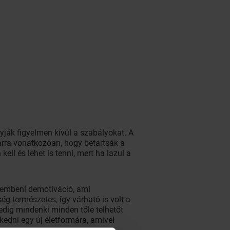
yják figyelmen kívül a szabályokat. A
arra vonatkozóan, hogy betartsák a
ll és lehet is tenni, mert ha lazul a
zembeni demotiváció, ami
ég természetes, így várható is volt a
edig mindenki minden tőle telhetőt
kedni egy új életformára, amivel