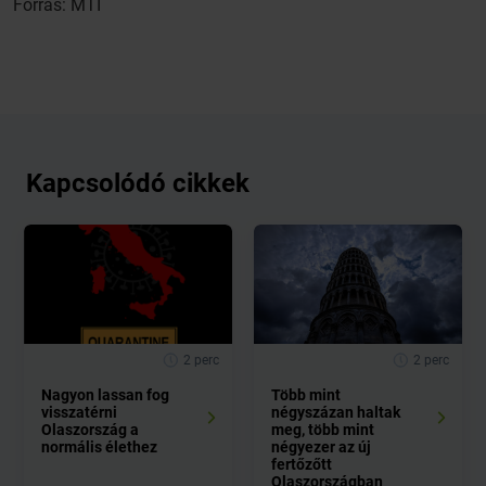
Forrás: MTI
Kapcsolódó cikkek
2 perc
2 perc
Nagyon lassan fog
Több mint
visszatérni
négyszázan haltak
Olaszország a
meg, több mint
normális élethez
négyezer az új
fertőzőtt
Olaszországban