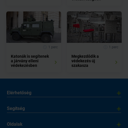
1 perc
1 perc
Katonák is segítenek
Megkezdődik a
a járvány elleni
védekezés új
védekezésben
szakasza
Elérhetőség
Segítség
Oldalak