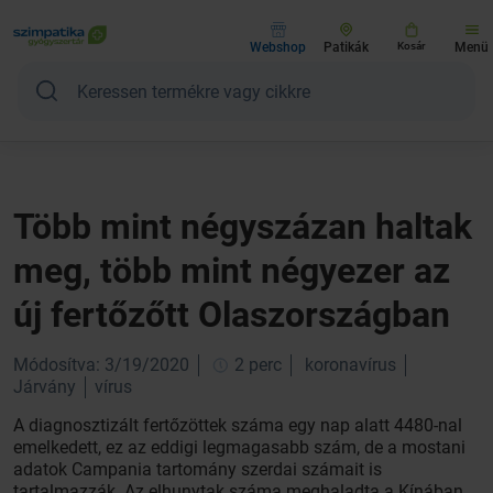
Webshop
Patikák
Kosár
Menü
Több mint négyszázan haltak
meg, több mint négyezer az
új fertőzőtt Olaszországban
Módosítva: 3/19/2020
2 perc
koronavírus
Járvány
vírus
A diagnosztizált fertőzöttek száma egy nap alatt 4480-nal
emelkedett, ez az eddigi legmagasabb szám, de a mostani
adatok Campania tartomány szerdai számait is
tartalmazzák. Az elhunytak száma meghaladta a Kínában