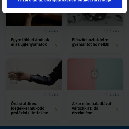
2 perc
1 perc
Egyre többet árulnak
Először hoztak létre
el az ujjlenyomatok
gyémántot hő nélkül
1 perc
3 perc
Óriási áttörés:
A kor előrehaladtával
idegekkel működő
változik az idő
protézist ültettek be
érzékelése