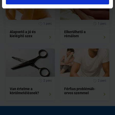
1 perc
1 perc
Alapvető a jó és
Elkerülhető a
kielégítő szex
rémálom
2 perc
2 perc
Van értelme a
Férfias problémák-
körülmetélésnek?
orvos szemmel