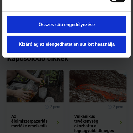
terményhulladék 58 százaléka a magas és közepes
jövedelmű országokban keletkezik.
Összes süti engedélyezése
Kizárólag az elengedhetetlen sütiket használja
Kapcsolódó cikkek
2 perc
2 perc
Az
Vulkanikus
élelmiszerpazarlás
tevékenység
mértéke emelkedik
okozhatta a
legnagyobb tömeges