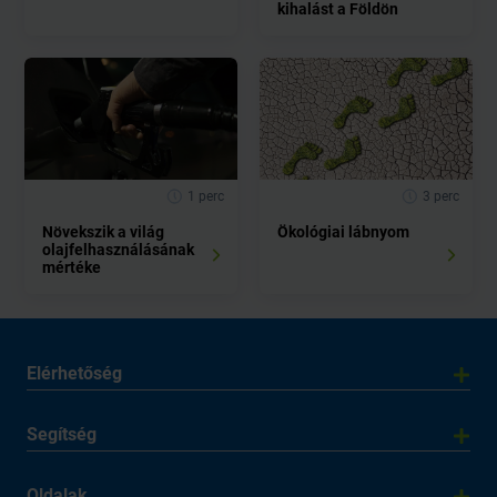
kihalást a Földön
1 perc
3 perc
Növekszik a világ
Ökológiai lábnyom
olajfelhasználásának
mértéke
Elérhetőség
Segítség
Oldalak