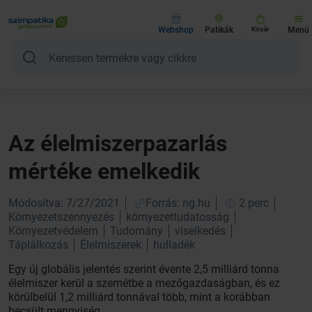
Webshop
Patikák
Kosár
Menü
Az élelmiszerpazarlás
mértéke emelkedik
Módosítva: 7/27/2021
Forrás: ng.hu
2 perc
Környezetszennyezés
környezettudatosság
Környezetvédelem
Tudomány
viselkedés
Táplálkozás
Élelmiszerek
hulladék
Egy új globális jelentés szerint évente 2,5 milliárd tonna
élelmiszer kerül a szemétbe a mezőgazdaságban, és ez
körülbelül 1,2 milliárd tonnával több, mint a korábban
becsült mennyiség.