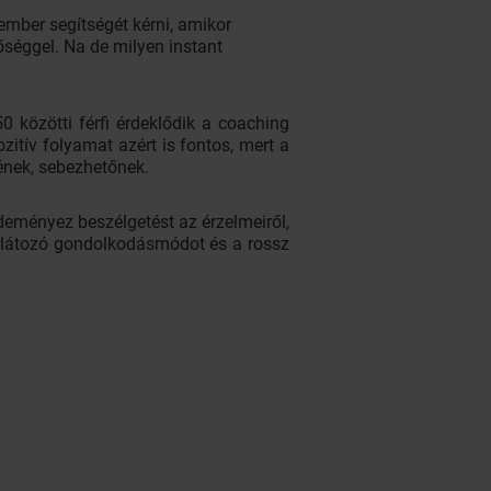
ember segítségét kérni, amikor
őséggel. Na de milyen instant
 közötti férfi érdeklődik a coaching
zitív folyamat azért is fontos, mert a
ének, sebezhetőnek.
zdeményez beszélgetést az érzelmeiről,
orlátozó gondolkodásmódot és a rossz