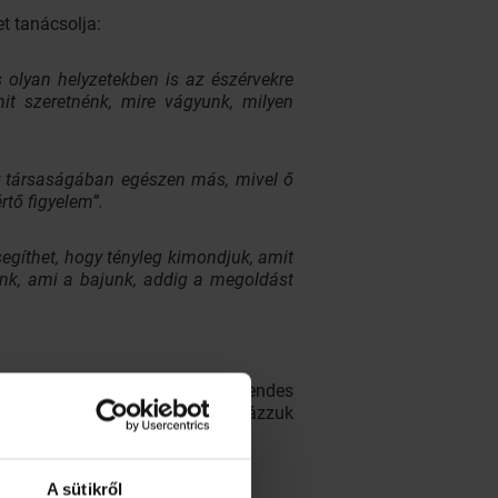
et tanácsolja:
 olyan helyzetekben is az észérvekre
it szeretnénk, mire vágyunk, milyen
er társaságában egészen más, mivel ő
rtő figyelem”.
egíthet, hogy tényleg kimondjuk, amit
nk, ami a bajunk, addig a megoldást
gy vonuljunk el egy nyugodt, csendes
nyezetet jelenthetnek, hogy tisztázzuk
A sütikről