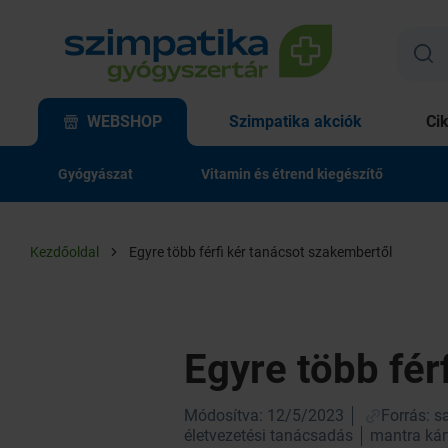
WEBSHOP
Szimpatika akciók
Ci
Gyógyászat
Vitamin és étrend kiegészítő
Kezdőoldal
Egyre több férfi kér tanácsot szakembertől
Egyre több fér
Módosítva: 12/5/2023
Forrás: 
életvezetési tanácsadás
mantra kár