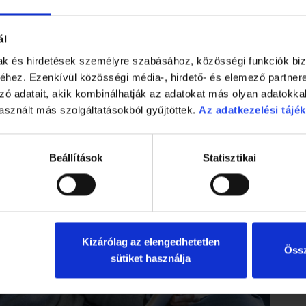
t sokan nőiesnek, sőt tinilányosnak tarthatják, de nagyon j
 zavaró, nyomasztó gondolatokat. Ha nincs elég időnk, akkor cs
ál
seket, amiket tisztázni szeretnénk a közeljövőben.
mak és hirdetések személyre szabásához, közösségi funkciók biz
hez. Ezenkívül közösségi média-, hirdető- és elemező partner
zó adatait, akik kombinálhatják az adatokat más olyan adatokka
asznált más szolgáltatásokból gyűjtöttek.
Az adatkezelési tájék
Beállítások
Statisztikai
Kizárólag az elengedhetetlen
Össz
sütiket használja