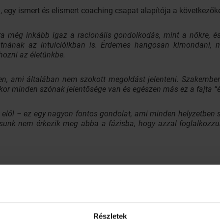
h, egy ismert és elismert coaching csapat alapítója a következők
kra még inkább igaz a racionális gondolkodás, mint a nőkre, és
tnának az intuícióikban is. Érdemes hangosan kimondani, m
hozni az életünkbe.
ben, ami általában nem szokott megoldást jelenteni. Szakemb
nkor minden szónak jelentősége van és egészen más ez a fajta “é
t elől – ez egy nagyon fontos gondolat, ami minden helyzetben s
unk nem érkezik meg abba a fázisba, hogy azzal foglalkozzu
inkra is időt, akár 10-15 percet, amit a szabadban töltünk, va
ulhatunk. A természet közelsége és hangjai mindig kellemes kör
Részletek