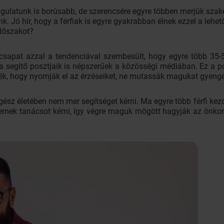
angulatunk is borúsabb, de szerencsére egyre többen merjük szak
. Jó hír, hogy a férfiak is egyre gyakrabban élnek ezzel a lehet
időszakot?
apat azzal a tendenciával szembesült, hogy egyre több 35-50
 a segítő posztjaik is népszerűek a közösségi médiában. Ez a po
ték, hogy nyomják el az érzéseiket, ne mutassák magukat gyeng
gész életében nem mer segítséget kérni. Ma egyre több férfi ke
mernek tanácsot kérni, így végre maguk mögött hagyják az önk