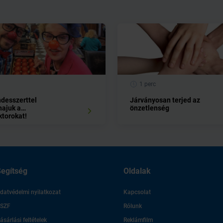
1 perc
desszerttel
Járványosan terjed az
ajuk a
önzetlenség
torokat!
egítség
Oldalak
datvédelmi nyilatkozat
Kapcsolat
SZF
Rólunk
ásárlási feltételek
Reklámfilm