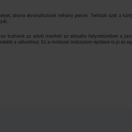
lyet, ahova elvonulhatunk néhány percre. Terítsük szét a kár
yát.
n tudnánk az adott mantrát az aktuális helyzetünkben a javun
elebb a célunkhoz. Ez a módszer önbizalom építésre is jó és e