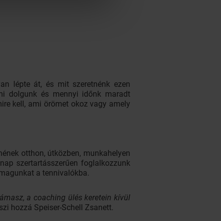
an lépte át, és mit szeretnénk ezen
 mi dolgunk és mennyi időnk maradt
ire kell, ami örömet okoz vagy amely
tnének otthon, útközben, munkahelyen
 nap szertartásszerűen foglalkozzunk
 magunkat a tennivalókba.
támasz, a coaching ülés keretein kívül
szi hozzá Speiser-Schell Zsanett.