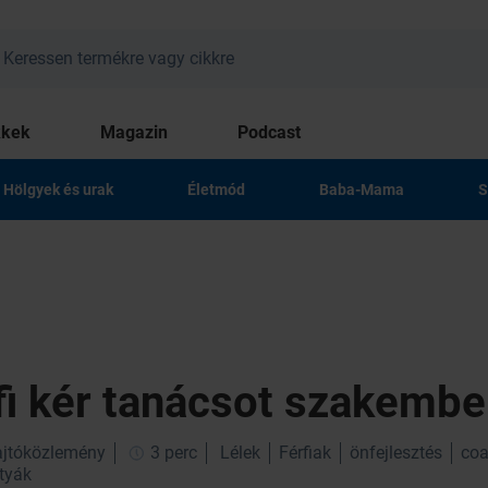
kkek
Magazin
Podcast
Hölgyek és urak
Életmód
Baba-Mama
S
fi kér tanácsot szakembe
sajtóközlemény
3 perc
Lélek
Férfiak
önfejlesztés
coa
tyák