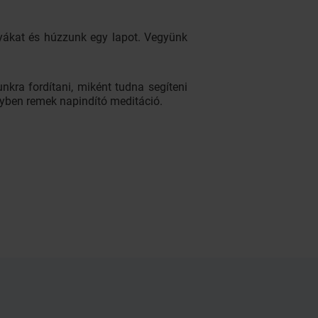
tyákat és húzzunk egy lapot. Vegyünk
kra fordítani, miként tudna segíteni
gyben remek napindító meditáció.