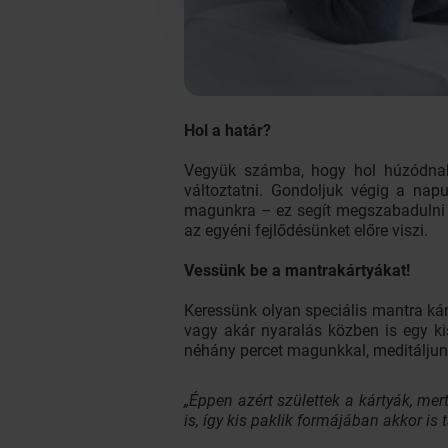
Hol a határ?
Vegyük számba, hogy hol húzódnak a
változtatni. Gondoljuk végig a na
magunkra – ez segít megszabadulni a
az egyéni fejlődésünket előre viszi.
Vessünk be a mantrakártyákat!
Keressünk olyan speciális mantra ká
vagy akár nyaralás közben is egy ki
néhány percet magunkkal, meditáljun
„Éppen azért születtek a kártyák, mer
is, így kis paklik formájában akkor i