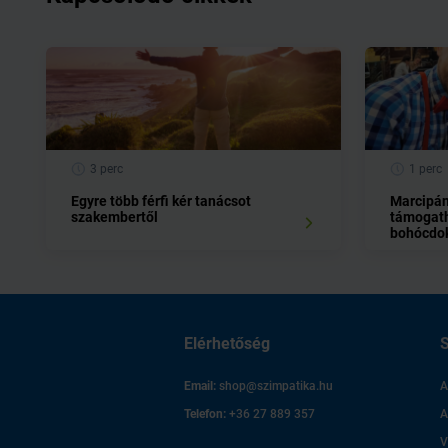
3 perc
1 perc
Egyre több férfi kér tanácsot
Marcipán
szakembertől
támogath
bohócdok
Elérhetőség
S
Email:
shop@szimpatika.hu
A
Telefon:
+36 27 889 357
A
V