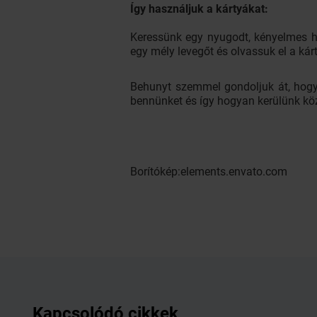
Így használjuk a kártyákat:
Keressünk egy nyugodt, kényelmes he
egy mély levegőt és olvassuk el a kárt
Behunyt szemmel gondoljuk át, hogya
bennünket és így hogyan kerülünk köz
Borítókép:elements.envato.com
Kapcsolódó cikkek