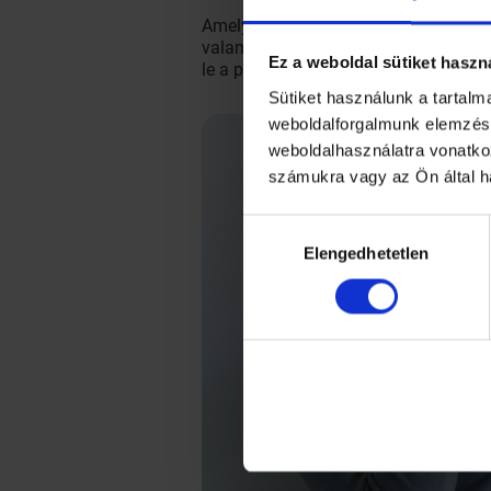
Amelyik szimpatikusabb! A naplóírás
valamint felemelő kiadni magunkból a
Ez a weboldal sütiket haszn
le a problémáinkat, a felmerülő kérdé
Sütiket használunk a tartal
weboldalforgalmunk elemzésé
weboldalhasználatra vonatko
számukra vagy az Ön által h
Hozzájárulás
Elengedhetetlen
kiválasztása