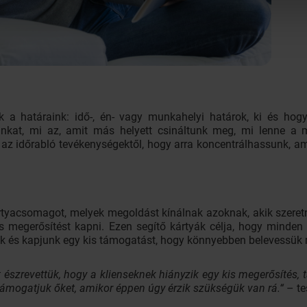
 határaink: idő-, én- vagy munkahelyi határok, ki és hogy
punkat, mi az, amit más helyett csináltunk meg, mi lenne a
z időrabló tevékenységektől, hogy arra koncentrálhassunk, am
rtyacsomagot, melyek megoldást kínálnak azoknak, akik szere
s megerősítést kapni. Ezen segítő kártyák célja, hogy minden
k és kapjunk egy kis támogatást, hogy könnyebben belevessük
t észrevettük, hogy a klienseknek hiányzik egy kis megerősítés, 
s támogatjuk őket, amikor éppen úgy érzik szükségük van rá.“
– te