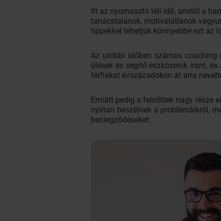
Itt az nyomasztó téli idő, amitől a h
tanácstalanok, motiválatlanok vagyunk
tippekkel tehetjük könnyebbé ezt az 
Az utóbbi időben számos coaching cs
ülések és segítő eszközeink iránt, és
férfiakat évszázadokon át arra nevel
Emiatt pedig a felnőttek nagy része e
nyíltan beszélnek a problémáikról, 
beidegződéseket.