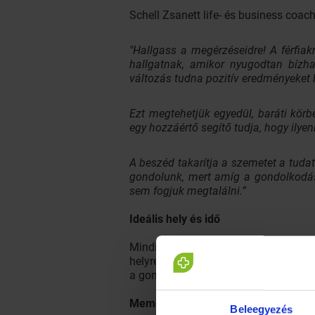
Schell Zsanett life- és business coac
"Hallgass a megérzéseidre! A férfia
hallgatnak, amikor nyugodtan bízha
változás tudna pozitív eredményeket 
Ezt megtehetjük egyedül, baráti kör
egy hozzáértő segítő tudja, hogy ilye
A beszéd takarítja a szemetet a tuda
gondolunk, mert amíg a gondolkodás
sem fogjuk megtalálni.”
Ideális hely és idő
Mindig fordítsunk a saját gondolata
helyre, ahol nem zavar senki és ellaz
a gondolatainkat.
Memó vagy napló?
Beleegyezés