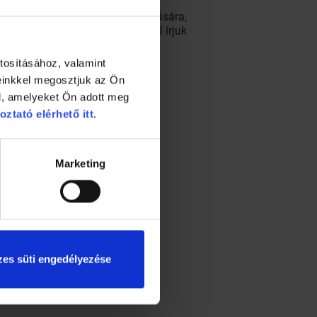
ó módszer az elménk megnyugtatására,
ak vázlatosan, gondolatjelekkel írjuk
tosításához, valamint
einkkel megosztjuk az Ön
l, amelyeket Ön adott meg
oztató elérhető itt.
Marketing
es süti engedélyezése