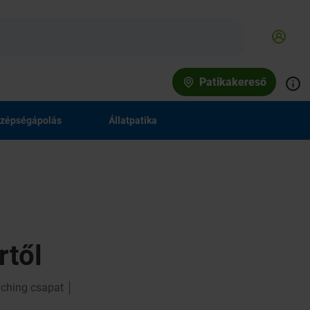
Patikakereső
zépségápolás
Állatpatika
rtől
ching csapat