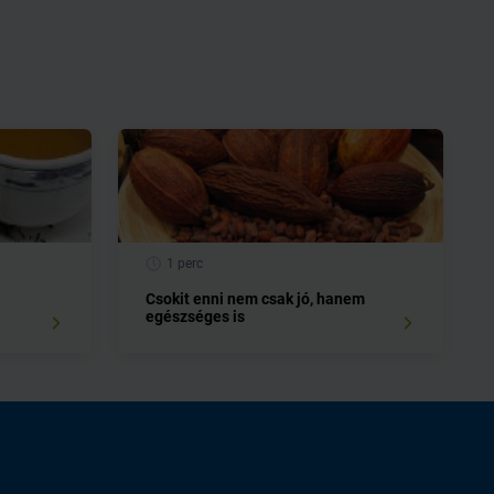
1 perc
Csokit enni nem csak jó, hanem
egészséges is