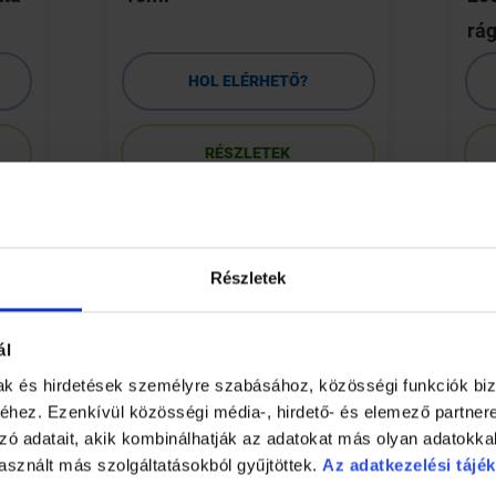
rág
HOL ELÉRHETŐ?
RÉSZLETEK
Részletek
ál
mak és hirdetések személyre szabásához, közösségi funkciók biz
hez. Ezenkívül közösségi média-, hirdető- és elemező partner
zó adatait, akik kombinálhatják az adatokat más olyan adatokka
: hajhullás, kimerültség, gyakori fejfájás, szédülés, zavarodotts
asznált más szolgáltatásokból gyűjtöttek.
Az adatkezelési tájék
ulladás, krónikus fáradékonyság szindróma, a menstruáció előt