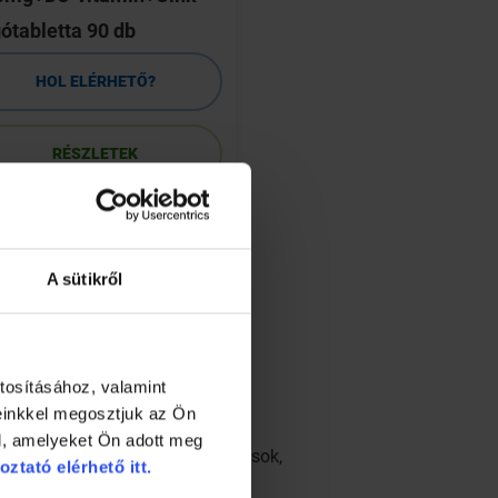
ótabletta 90 db
db
HOL ELÉRHETŐ?
HOL ELÉRHETŐ
RÉSZLETEK
RÉSZLETEK
A sütikről
tosításához, valamint
einkkel megosztjuk az Ön
l, amelyeket Ön adott meg
ág, gyomorfájás, izületi gyulladások,
oztató elérhető itt.
ti tünetek, székrekedés, vagy