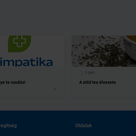
3 perc
ye te csodás!
A zöld tea élvezete
egítség
Oldalak