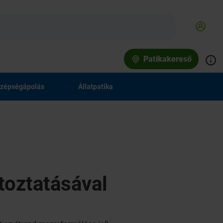
Patikakereső
zépségápolás
Állatpatika
toztatásával