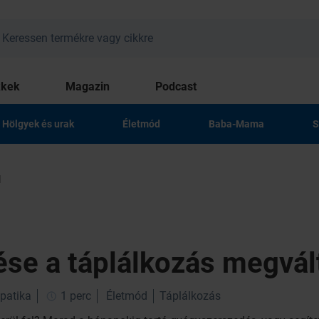
kkek
Magazin
Podcast
Hölgyek és urak
Életmód
Baba-Mama
S
l
ése a táplálkozás megvál
patika
1 perc
Életmód
Táplálkozás