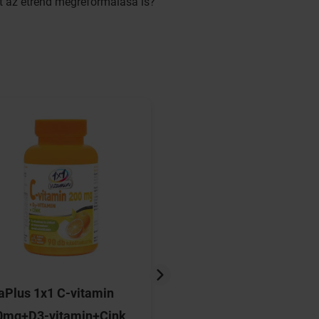
et az étrend megreformálása is?
aPlus 1x1 C-vitamin
DR.CHEN Béta-karot
0mg+D3-vitamin+Cink
vitamin cink kapszu