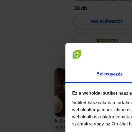
30 db
HOL ELÉRHETŐ?
HOL ELÉRHETŐ?
RÉSZLETEK
RÉSZLETEK
Beleegyezés
Ez a weboldal sütiket haszn
Sütiket használunk a tartal
weboldalforgalmunk elemzésé
weboldalhasználatra vonatko
A tünetek igen szerteágazóak lehetnek
számukra vagy az Ön által h
autoimmun betegségek, pajzsmirigy gy