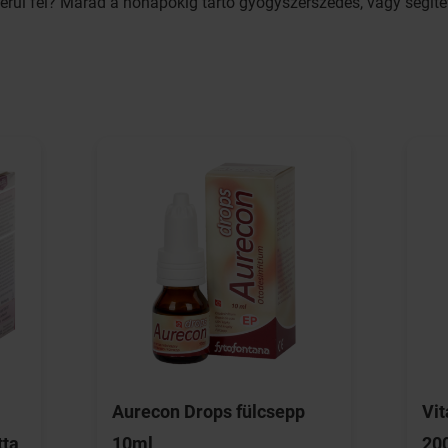
erül fel? Marad a hónapokig tartó gyógyszerszedés, vagy segít
Aurecon Drops fülcsepp
Vit
tta
10ml
20