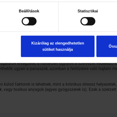
utáni fokozott vágy formájában is jelentkezhetnek. A Candidiá
nkban különösen jellemző tényező is szerepet játszik. A stressz
ogamzásgátlók szedése, az alkohol- és koffeinfogyasztás mind e
Beállítások
Statisztikai
rünk nyújt védelmet. Az immunvédekezésnek több szintje és fo
ik, melyek bekebelezik a kórokózókat. Baj az, ha a bekebelezett g
 védekezés másik vonalát az un. limfociták (T limfociták) képezi
ókat feloldani. A limfociták másik csoportja (B limfociták) ol
így elősegítik azok elpusztítását.
Kizárólag az elengedhetetlen
Össz
sütiket használja
ezeléssel, gombaölő és a bélflóra egyensúlyát helyreállító sze
i javulást érhetünk el. Azok esetében azonban, akik folyamatos
gálatok elvégzése, a háttérben ugyanis a szervezet védekező k
enthetők ugyan a panaszok, azonban a fertőzésre való hajlam 
külső faktorok is lehetnek, mint a krónikus stressz helyezetek,
k, vagy toxikus anyagok (egyes gyógyszerek is). Ezek a szerzet