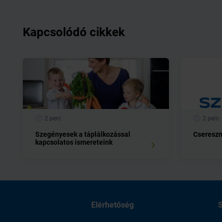
Kapcsolódó cikkek
2 perc
2 perc
Szegényesek a táplálkozással
Csereszn
kapcsolatos ismereteink
Elérhetőség
S