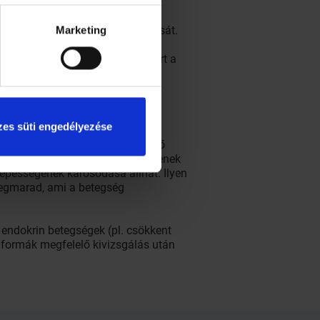
zis kórképének kialakulásában a
es életmód, a nem megfelelő
lősegítik a gombák elszaporodását.
Marketing
rmája van. Az első védelmi sort a
ombát, ill. egyéb kórokozót a
k, amelyek megfelelő "tanulás",
yan ellenanyagokat termelnek,
es süti engedélyezése
rek alkalmazásával és a megfelelő
an visszatérő fertőzésekkel küzdenek
épességének károsodása állhat. Ilyen
megmarad, ami a betegség
 endokrin betegségek (pl. csökkent
t formák megfelelő kivizsgálás után