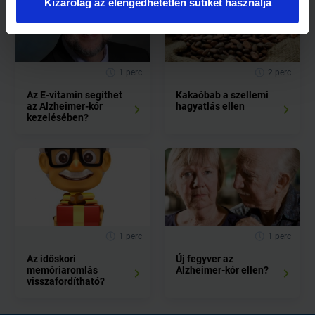
Kizárólag az elengedhetetlen sütiket használja
1 perc
2 perc
Az E-vitamin segíthet
Kakaóbab a szellemi
az Alzheimer-kór
hagyatlás ellen
kezelésében?
1 perc
1 perc
Az időskori
Új fegyver az
memóriaromlás
Alzheimer-kór ellen?
visszafordítható?