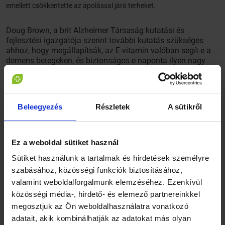
emellett csökkentette az ápolással járó terheket.
Doug Brown, a brit Alzheimer Társaság kutatási és
fejlesztési igazgatója szerint további kutatás szükséges
ahhoz, hogy megállapítsák, az E-vitamin valóban segít-e a
demens betegeken, és biztonságos-e naponta ilyen nagy
adagot bevenni belőle.
Beleegyezés
Részletek
A sütikről
Ez a weboldal sütiket használ
Sütiket használunk a tartalmak és hirdetések személyre
szabásához, közösségi funkciók biztosításához,
valamint weboldalforgalmunk elemzéséhez. Ezenkívül
közösségi média-, hirdető- és elemező partnereinkkel
megosztjuk az Ön weboldalhasználatra vonatkozó
adatait, akik kombinálhatják az adatokat más olyan