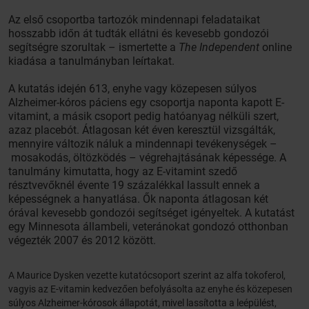
Az első csoportba tartozók mindennapi feladataikat
hosszabb időn át tudták ellátni és kevesebb gondozói
segítségre szorultak – ismertette a
The Independent
online
kiadása a tanulmányban leírtakat.
A kutatás idején 613, enyhe vagy közepesen súlyos
Alzheimer-kóros páciens egy csoportja naponta kapott E-
vitamint, a másik csoport pedig hatóanyag nélküli szert,
azaz placebót. Átlagosan két éven keresztül vizsgálták,
mennyire változik náluk a mindennapi tevékenységek –
mosakodás, öltözködés – végrehajtásának képessége. A
tanulmány kimutatta, hogy az E-vitamint szedő
résztvevőknél évente 19 százalékkal lassult ennek a
képességnek a hanyatlása. Ők naponta átlagosan két
órával kevesebb gondozói segítséget igényeltek. A kutatást
egy Minnesota állambeli, veteránokat gondozó otthonban
végezték 2007 és 2012 között.
A Maurice Dysken vezette kutatócsoport szerint az alfa tokoferol,
vagyis az E-vitamin kedvezően befolyásolta az enyhe és közepesen
súlyos Alzheimer-kórosok állapotát, mivel lassította a leépülést,