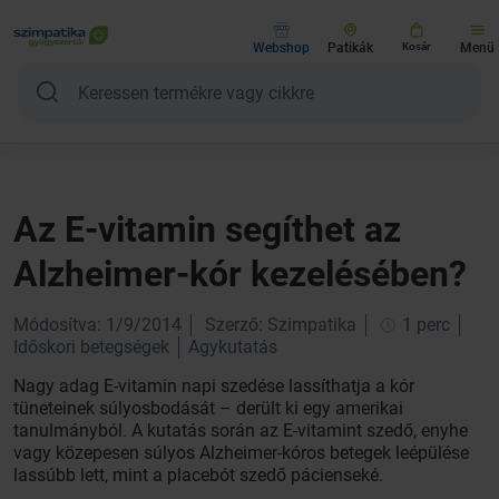
Webshop
Patikák
Kosár
Menü
Az E-vitamin segíthet az
Alzheimer-kór kezelésében?
Módosítva: 1/9/2014
Szerző: Szimpatika
1 perc
Időskori betegségek
Agykutatás
Nagy adag E-vitamin napi szedése lassíthatja a kór
tüneteinek súlyosbodását – derült ki egy amerikai
tanulmányból. A kutatás során az E-vitamint szedő, enyhe
vagy közepesen súlyos Alzheimer-kóros betegek leépülése
lassúbb lett, mint a placebót szedő pácienseké.