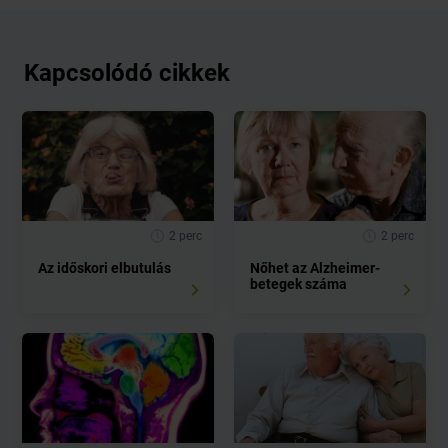
Kapcsolódó cikkek
2 perc
2 perc
Az időskori elbutulás
Nőhet az Alzheimer-
betegek száma