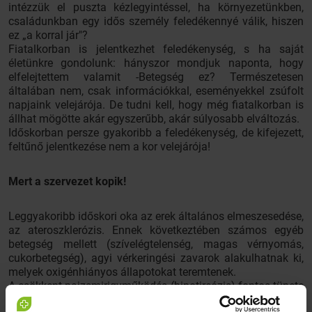
intézzük el puszta kézlegyintéssel, ha környezetünkben,
családunkban egy idős személy feledékennyé válik, hiszen
ez „a korral jár"?
Fiatalkorban is jelentkezhet feledékenység, s ha saját
életünkre gondolunk: hányszor mondjuk naponta, hogy
elfelejtettem valamit -Betegség ez? Természetesen
általában nem, csak információkkal, eseményekkel zsúfolt
napjaink velejárója. De tudni kell, hogy még fiatalkorban is
állhat mögötte akár egyszerűbb, akár súlyosabb elváltozás.
Időskorban persze gyakoribb a feledékenység, de kifejezett,
feltűnő jelentkezése nem a kor velejárója!
Mert a szervezet kopik!
Leggyakoribb időskori oka az erek általános elmeszesedése,
az ateroszklerózis. Ennek következtében számos egyéb
betegség mellett (szívelégtelenség, magas vérnyomás,
cukorbetegség), agyi vérkeringési zavarok alakulhatnak ki,
melyek oxigénhiányos állapotokat teremtenek.
A csökkent pajzsmirigyműködés (hipotireózis) fontos tünete
a feledékenység, a csökkent aktivitás, az érdeklődés hiánya;