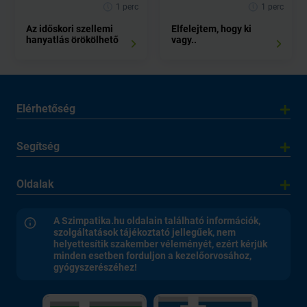
1 perc
1 perc
Az időskori szellemi
Elfelejtem, hogy ki
hanyatlás örökölhető
vagy..
Elérhetőség
Segítség
Oldalak
A Szimpatika.hu oldalain található információk,
szolgáltatások tájékoztató jellegűek, nem
helyettesítik szakember véleményét, ezért kérjük
minden esetben forduljon a kezelőorvosához,
gyógyszerészéhez!