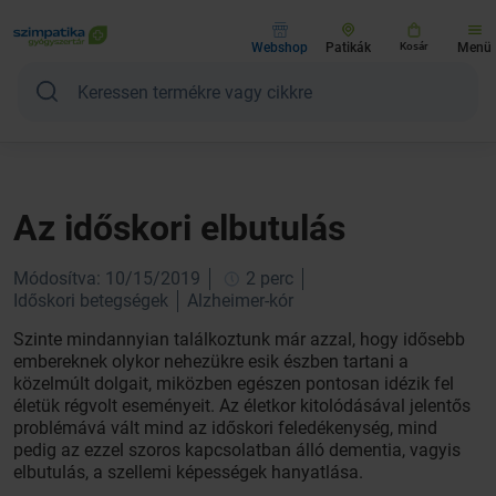
Webshop
Patikák
Kosár
Menü
Az időskori elbutulás
Módosítva: 10/15/2019
2 perc
Időskori betegségek
Alzheimer-kór
Szinte mindannyian találkoztunk már azzal, hogy idősebb
embereknek olykor nehezükre esik észben tartani a
közelmúlt dolgait, miközben egészen pontosan idézik fel
életük régvolt eseményeit. Az életkor kitolódásával jelentős
problémává vált mind az időskori feledékenység, mind
pedig az ezzel szoros kapcsolatban álló dementia, vagyis
elbutulás, a szellemi képességek hanyatlása.