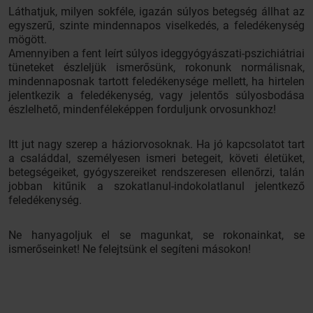
Láthatjuk, milyen sokféle, igazán súlyos betegség állhat az
egyszerű, szinte mindennapos viselkedés, a feledékenység
mögött.
Amennyiben a fent leírt súlyos ideggyógyászati-pszichiátriai
tüneteket észleljük ismerősünk, rokonunk normálisnak,
mindennaposnak tartott feledékenysége mellett, ha hirtelen
jelentkezik a feledékenység, vagy jelentős súlyosbodása
észlelhető, mindenféleképpen forduljunk orvosunkhoz!
Itt jut nagy szerep a háziorvosoknak. Ha jó kapcsolatot tart
a családdal, személyesen ismeri betegeit, követi életüket,
betegségeiket, gyógyszereiket rendszeresen ellenőrzi, talán
jobban kitűnik a szokatlanul-indokolatlanul jelentkező
feledékenység.
Ne hanyagoljuk el se magunkat, se rokonainkat, se
ismerőseinket! Ne felejtsünk el segíteni másokon!