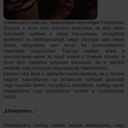
intellektuális funkciók, tájékozódási képességek hanyatlása.
Sokszor a rövid távú memória elvesztése az első tünet.
Súlyosabb esetben a beteg fokozatosan elveszítheti
emlékező- és ítélőképességét, végül önmagát sem képes
ellátni, környezetét nem ismeri fel, kommunikációs
képessége megszűnhet. Típusos esetben előbb a
személynevek esnek ki, majd ezeket a főnevek követik. A
rövid távú memória súlyosan károsodik, de a régmúlt
emlékeit még hosszabb ideig képesek feleleveníteni.
Számos oka lehet a dementia kialakulásának, de a tünetek
nagyon hasonlítanak: az emlékezeti funkciók gyorsabb
vagy lassúbb ütemű hanyatlása jelentkezik, esetleg egyéb
idegrendszeri vagy pszichiátriai tünetek is csatlakoznak
hozzá.
„Elfelejtettem…”
Gondoljunk-e mindig valami súlyos elváltozásra, vagy