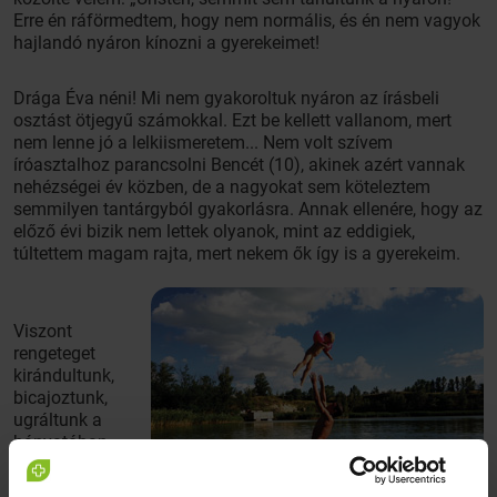
Erre én ráförmedtem, hogy nem normális, és én nem vagyok
hajlandó nyáron kínozni a gyerekeimet!
Drága Éva néni! Mi nem gyakoroltuk nyáron az írásbeli
osztást ötjegyű számokkal. Ezt be kellett vallanom, mert
nem lenne jó a lelkiismeretem... Nem volt szívem
íróasztalhoz parancsolni Bencét (10), akinek azért vannak
nehézségei év közben, de a nagyokat sem köteleztem
semmilyen tantárgyból gyakorlásra. Annak ellenére, hogy az
előző évi bizik nem lettek olyanok, mint az eddigiek,
túltettem magam rajta, mert nekem ők így is a gyerekeim.
Viszont
rengeteget
kirándultunk,
bicajoztunk,
ugráltunk a
bányatóban,
pedig ki volt
írva, hogy