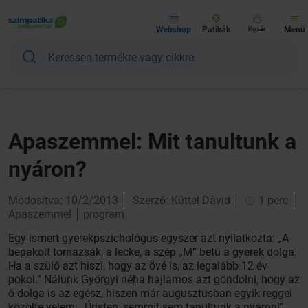
Webshop
Patikák
Kosár
Menü
Apaszemmel: Mit tanultunk a
nyáron?
Módosítva: 10/2/2013
Szerző: Küttel Dávid
1 perc
Apaszemmel
program
Egy ismert gyerekpszichológus egyszer azt nyilatkozta: „A
bepakolt tornazsák, a lecke, a szép „M” betű a gyerek dolga.
Ha a szülő azt hiszi, hogy az övé is, az legalább 12 év
pokol.” Nálunk Györgyi néha hajlamos azt gondolni, hogy az
ő dolga is az egész, hiszen már augusztusban egyik reggel
közölte velem: „Úristen, semmit sem tanultunk a nyáron!”