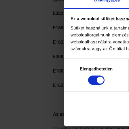
E322 (Lecitin)
: számos élelmiszerbe
Ez a weboldal sütiket haszn
E160ai (Karotinoidok)
: természetes 
Sütiket használunk a tartal
weboldalforgalmunk elemzésé
weboldalhasználatra vonatko
E162 (Betanin
): legismertebb forrása
számukra vagy az Ön által h
E300 (Aszkorbinsav)
: természetes fo
Hozzájárulás
Elengedhetetlen
kiválasztása
E100 (Kurkuma (sárga gyömbérgyök
E163 (Antociánok
): különféle piros
Az adalékanyagok biztonságosságán
Az élelmiszerbe kerülő adalékanyagok