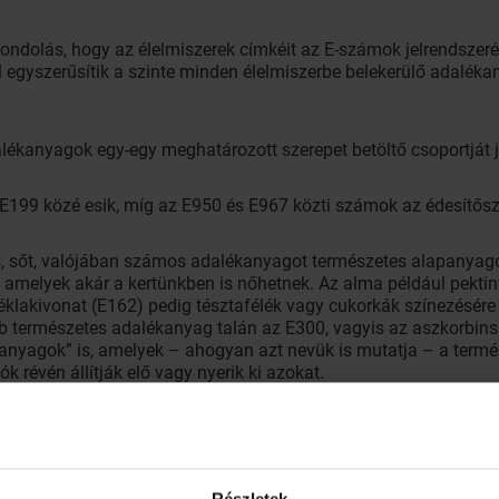
ndolás, hogy az élelmiszerek címkéit az E-számok jelrendszeré
l egyszerűsítik a szinte minden élelmiszerbe belekerülő adaléka
kanyagok egy-egy meghatározott szerepet betöltő csoportját je
199 közé esik, míg az E950 és E967 közti számok az édesítőszer
 sőt, valójában számos adalékanyagot természetes alapanyagokb
, amelyek akár a kertünkben is nőhetnek. Az alma például pektin
éklakivonat (E162) pedig tésztafélék vagy cukorkák színezésére
bb természetes adalékanyag talán az E300, vagyis az aszkorbins
nyagok” is, amelyek – ahogyan azt nevük is mutatja – a termé
k révén állítják elő vagy nyerik ki azokat.
t paradicsom tartalmaz természetes színező anyagokat – karotin
nt, Riboflavint (E101), természetes antioxidánsokat – aszkorbins
avat (E296), citromsavat (E330), vizet, cukrot, cellulózt, glut
yagokat.
Részletek