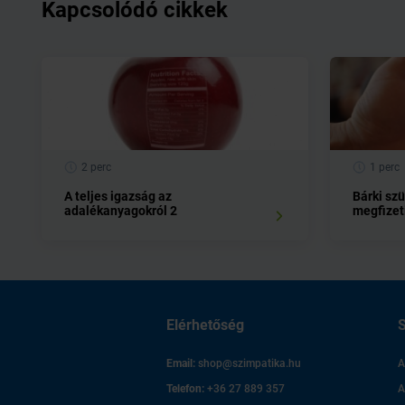
Kapcsolódó cikkek
2 perc
1 perc
A teljes igazság az
Bárki szü
adalékanyagokról 2
megfizet
Elérhetőség
S
Email:
shop@szimpatika.hu
A
Telefon:
+36 27 889 357
A