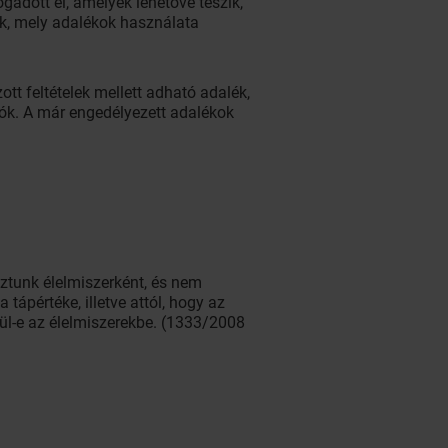
adott el, amelyek lehetővé teszik,
ák, mely adalékok használata
tt feltételek mellett adható adalék,
tók. A már engedélyezett adalékok
tunk élelmiszerként, és nem
tápértéke, illetve attól, hogy az
erül-e az élelmiszerekbe. (1333/2008