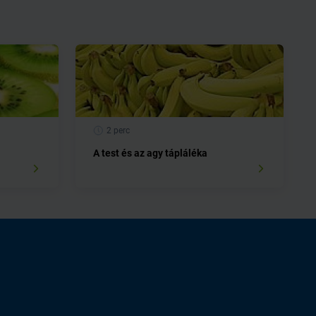
2 perc
A test és az agy tápláléka