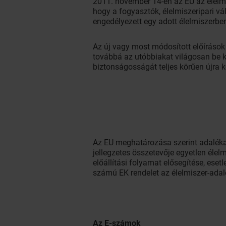
2011. november 14-én az EU az élelmi
hogy a fogyasztók, élelmiszeripari v
engedélyezett egy adott élelmiszerbe
Az új vagy most módosított előírások 
továbbá az utóbbiakat világosan be k
biztonságosságát teljes körűen újra ke
Az EU meghatározása szerint adalék
jellegzetes összetevője egyetlen élelm
előállítási folyamat elősegítése, ese
számú EK rendelet az élelmiszer-ada
Az E-számok