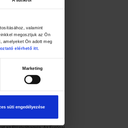
ababból vagy napraforgómagból.
ümölcsök és zöldségfélék.
tosításához, valamint
einkkel megosztjuk az Ön
l, amelyeket Ön adott meg
oztató elérhető itt.
al azonos molekula
Marketing
s gumós növény.
es süti engedélyezése
kat az EU jóváhagyja. Az Európai