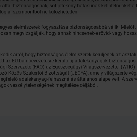
által biztonságosnak, sőt jótékony hatásúnak kell ítélni őket a 
ológiai szempontból nélkülözhetetlen.
yes élelmiszerek fogyasztása biztonságosabbá válik. Mielőtt 
posan megvizsgálják, hogy annak nincsenek-e rövid- vagy hossz
odik arról, hogy biztonságos élelmiszerek kerüljenek az asztal
tt az EU-ban bevezetésre kerülő új adalékanyagok biztonságos ha
gi Szervezete (FAO) az Egészségügyi Világszervezettel (WHO)
zó Közös Szakértői Bizottságát (JECFA), amely világszerte végz
egfelelő adalékanyag-felhasználás általános alapelveit. A szer
gok veszélytelenségének megítélése céljából.