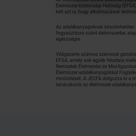
Élelmiszer-biztonsági Hatóság (EFSA) 
kell azt is, hogy alkalmazásuk techn
Az adalékanyagoknak köszönhetően eg
fogyasztásra szánt élelmiszerbe, ala
egészségre.
Világszerte számos szervezet gondosk
EFSA, amely sok egyéb feladata melle
Nemzetek Élelmezési és Mezőgazdasá
Élelmiszer-adalékanyagokkal Foglalko
minősítését. A JECFA dolgozza ki a m
tanácskozik az élelmiszer-adalékanya