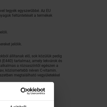
vel tegyék egyszerűbbé. Az EU
nyagok feltüntetését a termékek
löli.
eket jelölik.
ól állítanak elő, sok közülük pedig
t (E440) tartalmaz, amely lekvárok és
 alkalmas a rózsaszíntől egészen a
av, közismertebb néven C-vitamin.
szetben megtalálható vegyületekkel
oidokat
avt (E300) és
aminsavat
A sütikről