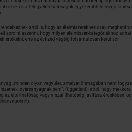
szer-adalékok használatával kapcsolatban két új jogszabályt fog
állalkozók és a felügyeleti hatóságok egyszerűbben megállapíts
n.
rendelkeznek arról is, hogy az élelmiszerekhez csak meghatározo
ell sorolni aszerint, hogy milyen élelmiszer-kategóriákhoz adha
ll értékelni, erre az évtized végéig folyamatosan kerül sor.
anyag „minden olyan vegyület, amelyet önmagában nem fogyasz
iszernek, nyersanyagnak sem”, függetlenül attól, hogy mekkora a 
tleg az eltarthatóság vagy a szállíthatóság javítása érdekében k
lékanyagokról).