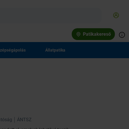
Patikakereső
zépségápolás
Állatpatika
tóság
ÁNTSZ