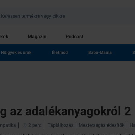
kkek
Magazin
Podcast
Hölgyek és urak
Életmód
Baba-Mama
S
ág az adalékanyagokról 2
impatika
2 perc
Táplálkozás
Mesterséges édesítők
Ha