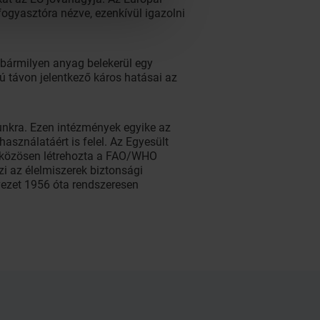
fogyasztóra nézve, ezenkívül igazolni
bármilyen anyag belekerül egy
ú távon jelentkező káros hatásai az
unkra. Ezen intézmények egyike az
sználatáért is felel. Az Egyesült
 közösen létrehozta a FAO/WHO
i az élelmiszerek biztonsági
vezet 1956 óta rendszeresen