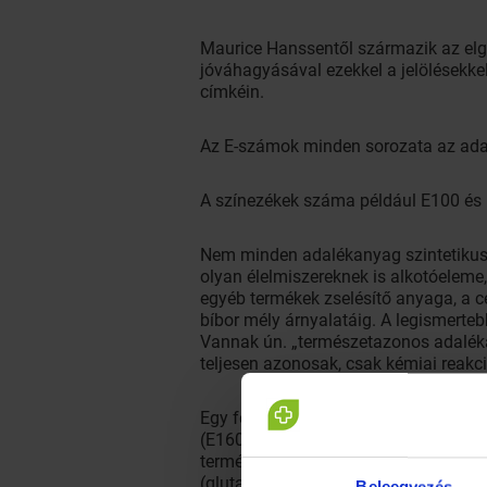
Maurice Hanssentől származik az elgo
jóváhagyásával ezekkel a jelölésekke
címkéin.
Az E-számok minden sorozata az adalé
A színezékek száma például E100 és E
Nem minden adalékanyag szintetikus,
olyan élelmiszereknek is alkotóeleme
egyéb termékek zselésítő anyaga, a c
bíbor mély árnyalatáig. A legismerte
Vannak ún. „természetazonos adaléka
teljesen azonosak, csak kémiai reakció
Egy feldolgozatlan, frissen szüretel
(E160ai), likopint (E160d), laktoflavi
természetes savanyítószereket – almas
(glutamát), pektint, természetes ízan
Beleegyezés