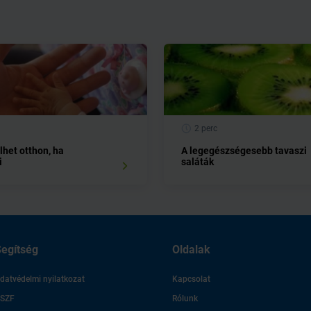
2 perc
lhet otthon, ha
A legegészségesebb tavaszi
i
saláták
egítség
Oldalak
datvédelmi nyilatkozat
Kapcsolat
SZF
Rólunk