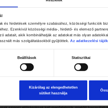
n megtalálható természetes vegyület, származhat például szój
ál
forrásai a sárgarépa illetve egyéb sárga/narancssárga színű gy
mak és hirdetések személyre szabásához, közösségi funkciók biz
hez. Ezenkívül közösségi média-, hirdető- és elemező partner
zó adatait, akik kombinálhatják az adatokat más olyan adatokka
 a cékla.
asznált más szolgáltatásokból gyűjtöttek.
Az adatkezelési tájék
rrásai a gyümölcsök (citrusfélék) és zöldségfélék; a C-vitaminn
Beállítások
Statisztikai
ér))
: a gyömbérfélék családjába tartozó, Dél-Ázsiában őshono
 színű gyümölcsök (bogyósok) és zöldségek tartalmazzák.
Kizárólag az elengedhetetlen
Össz
sütiket használja
ak ellenőrzése
nak szigorú előírásoknak kell megfelelniük, mielőtt használatu