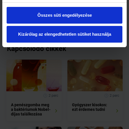
mti
Összes süti engedélyezése
Kizárólag az elengedhetetlen sütiket használja
Kapcsolódó cikkek
2 perc
2 perc
A penészgomba meg
Gyógyszer kisokos:
a baktériumok Nobel-
ezt érdemes tudni
díjas találkozása