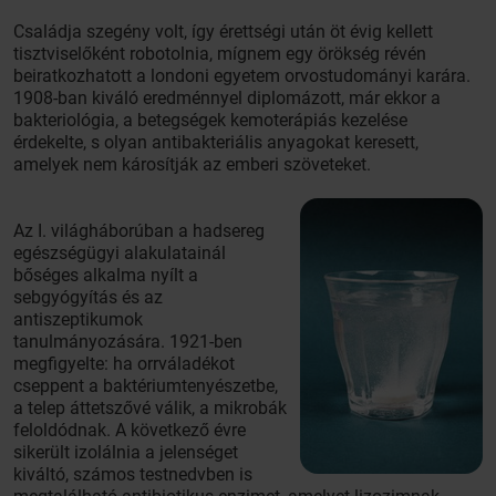
Családja szegény volt, így érettségi után öt évig kellett
tisztviselőként robotolnia, mígnem egy örökség révén
beiratkozhatott a londoni egyetem orvostudományi karára.
1908-ban kiváló eredménnyel diplomázott, már ekkor a
bakteriológia, a betegségek kemoterápiás kezelése
érdekelte, s olyan antibakteriális anyagokat keresett,
amelyek nem károsítják az emberi szöveteket.
Az I. világháborúban a hadsereg
egészségügyi alakulatainál
bőséges alkalma nyílt a
sebgyógyítás és az
antiszeptikumok
tanulmányozására. 1921-ben
megfigyelte: ha orrváladékot
cseppent a baktériumtenyészetbe,
a telep áttetszővé válik, a mikrobák
feloldódnak. A következő évre
sikerült izolálnia a jelenséget
kiváltó, számos testnedvben is