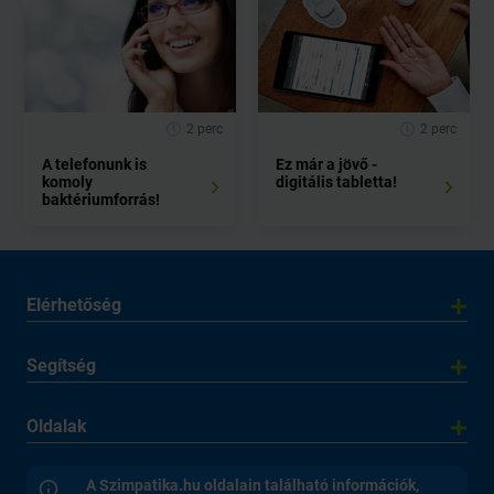
2 perc
2 perc
A telefonunk is
Ez már a jövő -
komoly
digitális tabletta!
baktériumforrás!
Elérhetőség
Segítség
Oldalak
A Szimpatika.hu oldalain található információk,