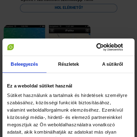
HOL ELÉRHETŐ?
Beleegyezés
Részletek
A sütikről
Ez a weboldal sütiket használ
A szolgáltatás digitális térképen jeleníti meg valamennyi
közforgalmú, fiók és intézeti gyógyszertárat, így a
Sütiket használunk a tartalmak és hirdetések személyre
felhasználóhoz legközelebb eső patikát is. Emellett
szabásához, közösségi funkciók biztosításához,
tájékoztatást ad a kiválasztott gyógyszertár nyitvatartási
valamint weboldalforgalmunk elemzéséhez. Ezenkívül
rendjéről és elérhetőségéről, így a felhasználó azonnal
közösségi média-, hirdető- és elemező partnereinkkel
kapcsolatba léphet az alkalmazáson keresztül a választott
megosztjuk az Ön weboldalhasználatra vonatkozó
gyógyszertárral.
adatait, akik kombinálhatják az adatokat más olyan