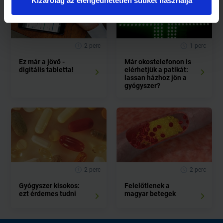
Kizárólag az elengedhetetlen sütiket használja
2 perc
1 perc
Ez már a jövő -
Már okostelefonon is
digitális tabletta!
elérhetjük a patikát:
lassan házhoz jön a
gyógyszer?
2 perc
2 perc
Gyógyszer kisokos:
Felelőtlenek a
ezt érdemes tudni
magyar betegek