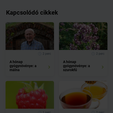
Kapcsolódó cikkek
2 perc
2 perc
A hónap
A hónap
gyógynövénye: a
gyógynövénye: a
málna
szurokfű
1 perc
2 perc