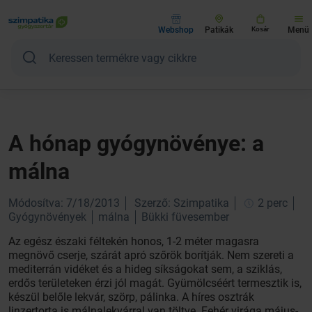
Webshop
Patikák
Kosár
Menü
A hónap gyógynövénye: a
málna
Módosítva: 7/18/2013
Szerző: Szimpatika
2 perc
Gyógynövények
málna
Bükki füvesember
Az egész északi féltekén honos, 1-2 méter magasra
megnövő cserje, szárát apró szőrök borítják. Nem szereti a
mediterrán vidéket és a hideg síkságokat sem, a sziklás,
erdős területeken érzi jól magát. Gyümölcséért termesztik is,
készül belőle lekvár, szörp, pálinka. A híres osztrák
linzertorta is málnalekvárral van töltve. Fehér virága május-