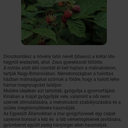
Dioszkoridész a növény latin nevét (Idaeus) a krétai Ida-
hegytől eredezteti, ahol Zeus gyerekkorát töltötte.
A rontás alatt álló csordát át kell hajtani a málnabokron,
tartják Nagy-Britanniában. Németországban a halottas
házban málnaágakat szórnak a földre, hogy a halott lelke
hamar megnyugvást találjon.
Molière idejében azt tartották, gyógyítja a gyomorfájást.
Kínában a májat gyógyítják vele, valamint a női nemi
szervek stimulálására, a menstruáció szabályozására és a
szülés megkönnyítésére használják.
Az Egyesült Államokban a mai gyógyfüvesek egy csipet
cayenne borssal a kéz és a láb vérkeringésének javítására,
gyömbérrel együtt pedig hányinger ellen használják.