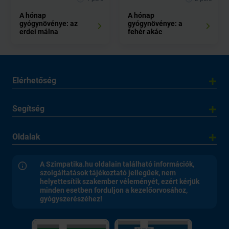
A hónap
A hónap
gyógynövénye: az
gyógynövénye: a
erdei málna
fehér akác
Elérhetőség
Segítség
Oldalak
A Szimpatika.hu oldalain található információk,
szolgáltatások tájékoztató jellegűek, nem
helyettesítik szakember véleményét, ezért kérjük
minden esetben forduljon a kezelőorvosához,
gyógyszerészéhez!