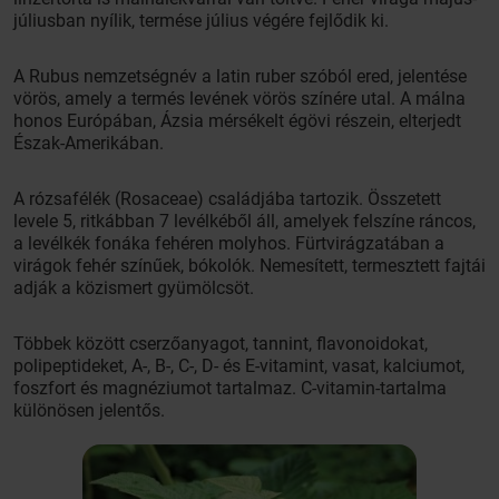
júliusban nyílik, termése július végére fejlődik ki.
A Rubus nemzetségnév a latin ruber szóból ered, jelentése
vörös, amely a termés levének vörös színére utal. A málna
honos Európában, Ázsia mérsékelt égövi részein, elterjedt
Észak-Amerikában.
A rózsafélék (Rosaceae) családjába tartozik. Összetett
levele 5, ritkábban 7 levélkéből áll, amelyek felszíne ráncos,
a levélkék fonáka fehéren molyhos. Fürtvirágzatában a
virágok fehér színűek, bókolók. Nemesített, termesztett fajtái
adják a közismert gyümölcsöt.
Többek között cserzőanyagot, tannint, flavonoidokat,
polipeptideket, A-, B-, C-, D- és E-vitamint, vasat, kalciumot,
foszfort és magnéziumot tartalmaz. C-vitamin-tartalma
különösen jelentős.