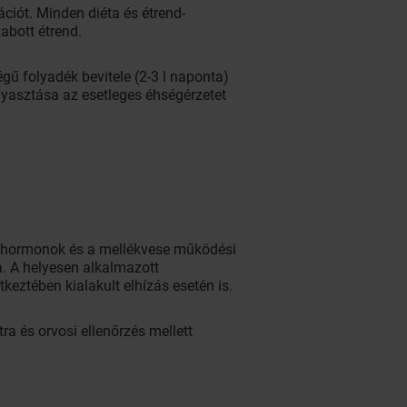
ációt. Minden diéta és étrend-
abott étrend.
gű folyadék bevitele (2-3 l naponta)
gyasztása az esetleges éhségérzetet
mi hormonok és a mellékvese működési
ja. A helyesen alkalmazott
eztében kialakult elhízás esetén is.
ra és orvosi ellenőrzés mellett