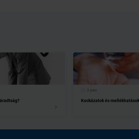
3 perc
fáradtság?
Kockázatok és mellékhatáso