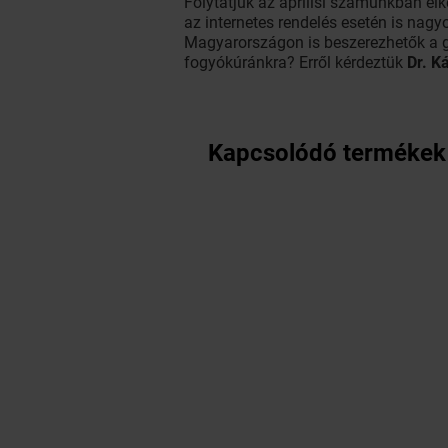
Folytatjuk az áprilisi számunkban elk
az internetes rendelés esetén is nagy
Magyarországon is beszerezhetők a g
fogyókúránkra? Erről kérdeztük
Dr. K
Kapcsolódó termékek