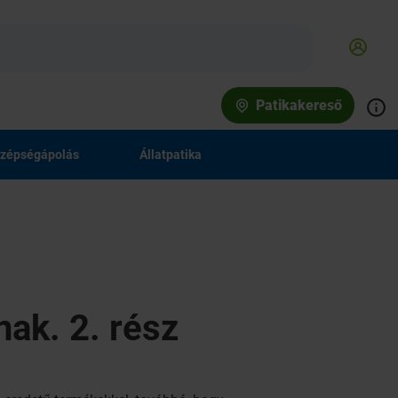
Patikakereső
zépségápolás
Állatpatika
ak. 2. rész