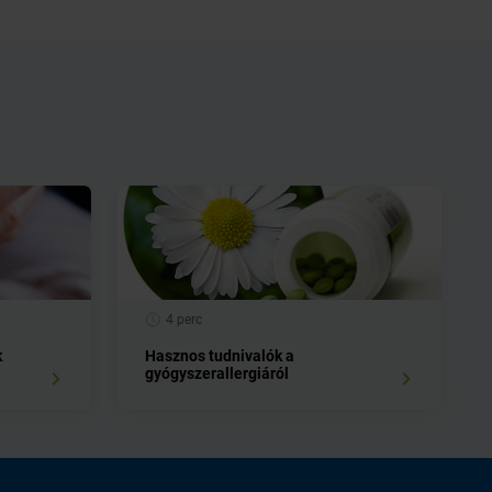
4 perc
k
Hasznos tudnivalók a
gyógyszerallergiáról