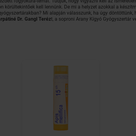
ezdett fogyókúra-témát. Tudjuk, hogy vigyázni kell az ismeretle
on körültekintőek kell lennünk. De mi a helyzet azokkal a készí
yógyszertárakban? Mi alapján válasszunk, ha úgy döntöttünk, h
árpátiné Dr. Gangl Teréz
t, a soproni Arany Kígyó Gyógyszertár ve