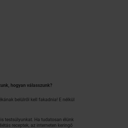
szunk, hogyan válasszunk?
kának belülről kell fakadnia! E nélkül
lis testsúlyunkat. Ha tudatosan élünk
diétás receptek, az interneten keringő