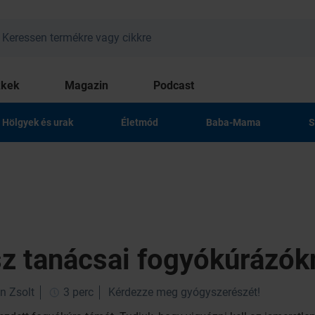
kkek
Magazin
Podcast
Hölgyek és urak
Életmód
Baba-Mama
S
z tanácsai fogyókúrázókn
n Zsolt
3 perc
Kérdezze meg gyógyszerészét!