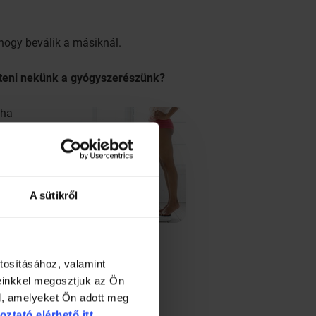
 hogy beválik a másiknál.
gíteni nekünk a gyógyszerészünk?
 ha
ak csoki,
 hasunkon,
nyt szedni.
A sütikről
mények
sírok
án étkező, de mégis túlsúlyos, a
orbeteg számára, vagy akkor, ha
tosításához, valamint
einkkel megosztjuk az Ön
l, amelyeket Ön adott meg
oztató elérhető itt.