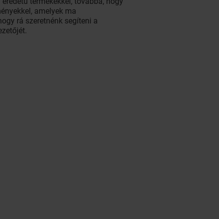
n eredetű termékekkel, továbbá, hogy
tményekkel, amelyek ma
ogy rá szeretnénk segíteni a
zetőjét.