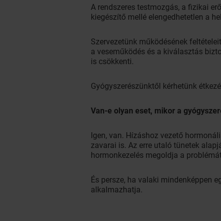
A rendszeres testmozgás, a fizikai erő
kiegészítő mellé elengedhetetlen a h
Szervezetünk működésének feltételeit 
a veseműködés és a kiválasztás bizto
is csökkenti.
Gyógyszerészünktől kérhetünk étkezés
Van-e olyan eset, mikor a gyógyszer
Igen, van. Hízáshoz vezető hormonál
zavarai is. Az erre utaló tünetek ala
hormonkezelés megoldja a problémát. 
És persze, ha valaki mindenképpen egy
alkalmazhatja.