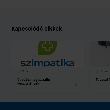
Kapcsolódó cikkek
3 perc
2 perc
Csodás, magisztrális
Tavaszi 
készítmények