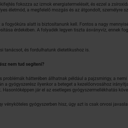
kifejtés fokozza az izmok energiatermelését, és ezzel a zsíroxid
elyes életmód, a megfelelő mozgás és az átgondolt, személyre sz
a fogyókúra alatt is biztosítanunk kell. Fontos a nagy mennyisé
sítása érdekében. A folyadék legyen tiszta ásványvíz, ennek fo
i tanácsot, és fordulhatunk dietetikushoz is.
ész nem tud segíteni?
is problémák hátterében állhatnak például a pajzsmirigy, a ne
pján a gyógyszerész ilyenkor a beteget a kezelőorvosához irányít
Hasonlóképpen jár el az esetleges gyógyszermellékhatás követk
 vényköteles gyógyszerben hisz, úgy azt is csak orvosi javaslat