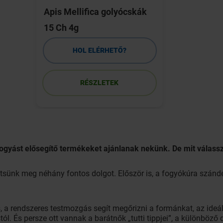
Apis Mellifica golyócskák
15 Ch 4g
HOL ELÉRHETŐ?
RÉSZLETEK
fogyást elősegítő termékeket ajánlanak nekünk. De mit válas
ítsünk meg néhány fontos dolgot. Először is, a fogyókúra szándé
, a rendszeres testmozgás segít megőrizni a formánkat, az ideá
tól. És persze ott vannak a barátnők „tutti tippjei”, a különböző 