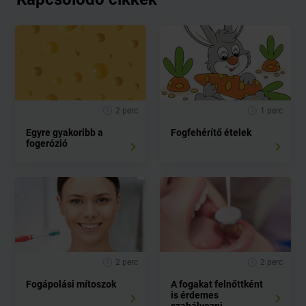
2 perc
1 perc
Egyre gyakoribb a
Fogfehérítő ételek
fogerózió
2 perc
2 perc
Fogápolási mítoszok
A fogakat felnőttként
is érdemes