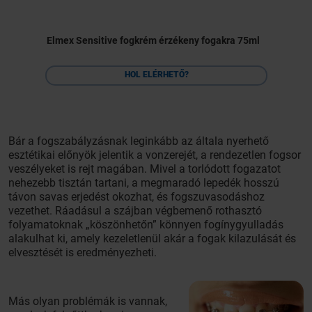
Elmex Sensitive fogkrém érzékeny fogakra 75ml
HOL ELÉRHETŐ?
Bár a fogszabályzásnak leginkább az általa nyerhető
esztétikai előnyök jelentik a vonzerejét, a rendezetlen fogsor
veszélyeket is rejt magában. Mivel a torlódott fogazatot
nehezebb tisztán tartani, a megmaradó lepedék hosszú
távon savas erjedést okozhat, és fogszuvasodáshoz
vezethet. Ráadásul a szájban végbemenő rothasztó
folyamatoknak „köszönhetőn” könnyen fogínygyulladás
alakulhat ki, amely kezeletlenül akár a fogak kilazulását és
elvesztését is eredményezheti.
Más olyan problémák is vannak,