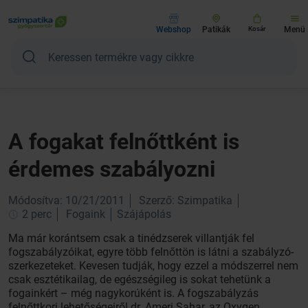
Webshop
Patikák
Kosár
Menü
A fogakat felnőttként is
érdemes szabályozni
Módosítva: 10/21/2011
Szerző: Szimpatika
2 perc
Fogaink
Szájápolás
Ma már korántsem csak a tinédzserek villantják fel
fogszabályzóikat, egyre több felnőttön is látni a szabályzó-
szerkezeteket. Kevesen tudják, hogy ezzel a módszerrel nem
csak esztétikailag, de egészségileg is sokat tehetünk a
fogainkért – még nagykorúként is. A fogszabályzás
felnőttkori lehetőségeiről dr. Ameri Sahar, az Oxygen