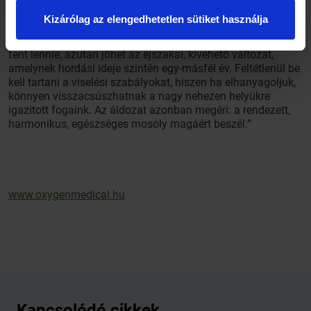
ismerteti dr. Ameri Sahar. „Aki rászánja magát a kezelésre,
Kizárólag az elengedhetetlen sütiket használja
évekkel kell számolnia, amíg megmutatkozik a várt
eredmény. A rögzített szabályzónak legalább egy évig kell
fent lennie, azután jöhet az éjszakai, kivehető változat,
amelynek hordási ideje szintén egy-másfél év. Feltétlenül be
kell tartani a viselési szabályokat, hiszen ha elhanyagoljuk,
könnyen visszacsúszhatnak a nagy nehezen helyükre
igazított fogaink. Az áldozat azonban megéri: a rendezett,
harmonikus, egészséges mosoly magáért beszél.”
www.oxygenmedical.hu
Kapcsolódó cikkek