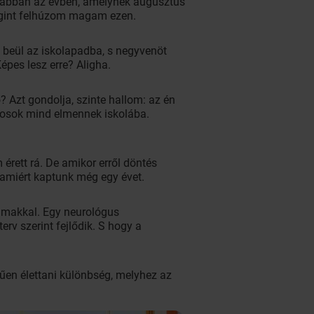
k abban az évben, amelynek augusztus
 megint felhúzom magam ezen.
n beül az iskolapadba, s negyvenöt
pes lesz erre? Aligha.
? Azt gondolja, szinte hallom: az én
tosok mind elmennek iskolába.
rett rá. De amikor erről döntés
amiért kaptunk még egy évet.
almakkal. Egy neurológus
rv szerint fejlődik. S hogy a
rűen élettani különbség, melyhez az