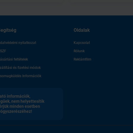
egítség
Oldalak
datvédelmi nyilatkozat
Kapcsolat
SZF
Rólunk
ásárlási feltételek
Reklámfilm
zállítási és fizetési módok
somagküldés Információk
ató információk,
egűek, nem helyettesítik
érjük minden esetben
gyógyszerészéhez!