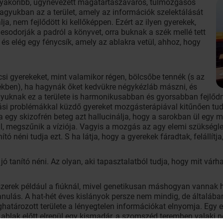
e gyakoribb, úgynevezett magatartászavaros, túlmozgásos
 agyukban az a terület, amely az információk szelektálását
lja, nem fejlődött ki kellőképpen. Ezért az ilyen gyerekek,
lesodorják a padról a könyvet, orra buknak a szék mellé tett
, és elég egy fénycsík, amely az ablakra vetül, ahhoz, hogy
csi gyerekeket, mint valamikor régen, bölcsőbe tennék (s az
ékben), ha hagynák őket kedvükre négykézláb mászni, és
gyuknak ez a területe is harmonikusabban és gyorsabban fejlőd
tási problémákkal küzdő gyereket mozgásterápiával kitűnően tu
a egy skizofrén beteg azt hallucinálja, hogy a sarokban ül egy 
l, megszűnik a víziója. Vagyis a mozgás az agy elemi szükséglet
tó néni tudja ezt. S ha látja, hogy a gyerekek fáradtak, felállítja
 tanító néni. Az olyan, aki tapasztalatból tudja, hogy mit várhat 
ndszerek például a fiúknál, mivel genetikusan máshogyan vannak 
nulás. A hat-hét éves kislányok persze nem mindig, de általába
határozott területe a lényegtelen információkat elnyomja. Egy 
blak előtt elrepül egy kismadár, a szomszéd teremben valaki nev