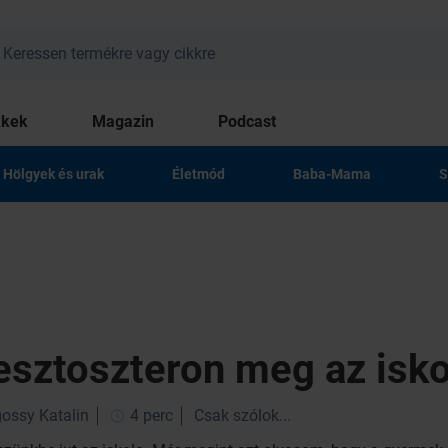
kkek
Magazin
Podcast
Hölgyek és urak
Életmód
Baba-Mama
S
tesztoszteron meg az isko
ossy Katalin
4 perc
Csak szólok...