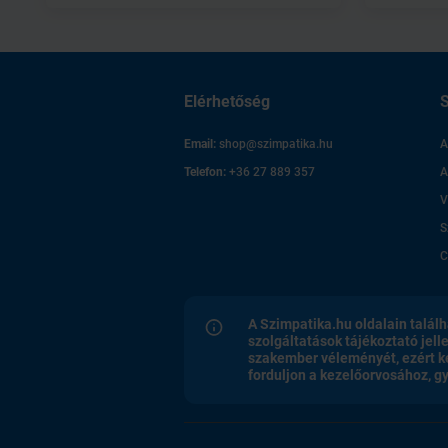
Elérhetőség
S
Email:
shop@szimpatika.hu
A
Telefon:
+36 27 889 357
A
V
S
C
A Szimpatika.hu oldalain találh
szolgáltatások tájékoztató jell
szakember véleményét, ezért k
forduljon a kezelőorvosához, 