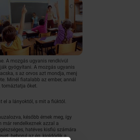
ne. A mozgás ugyanis rendkívül
dják gyógyítani. A mozgás ugyanis
macska, s az orvos azt mondja, menj
e. Minél fiatalabb az ember, annál
, tornáztatja őket.
el a lányoktól, s mit a fiúktól.
huzalozva, később érnek meg, így
n már rendelkeznek azzal a
egészséges, hatéves kisfiú számára
et, beborul az ég, kioldódik a