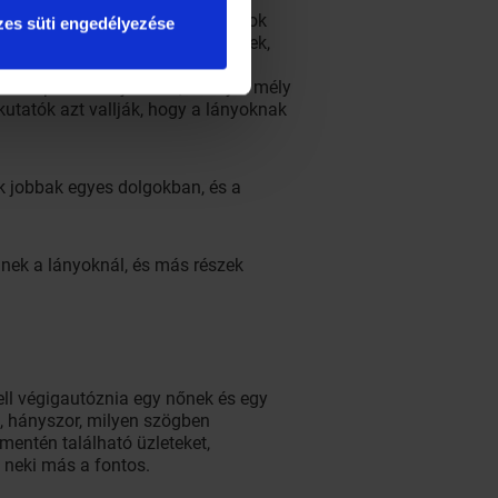
nél sokkal fontosabb az idegrostok
es süti engedélyezése
ességeinek, iskolai viselkedésének,
ztoszteron például gyengíti az
része például fejlettebb, amely a mély
 kutatók azt vallják, hogy a lányoknak
iúk jobbak egyes dolgokban, és a
dnek a lányoknál, és más részek
ll végigautóznia egy nőnek és egy
ol, hányszor, milyen szögben
 mentén található üzleteket,
n neki más a fontos.