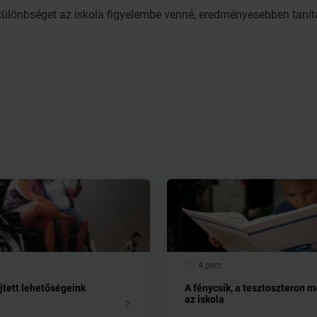
 különbséget az iskola figyelembe venné, eredményesebben taní
4 perc
jtett lehetőségeink
A fénycsík, a tesztoszteron 
az iskola