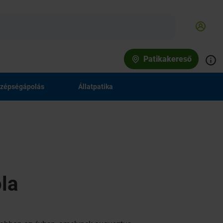
Patikakereső
zépségápolás
Állatpatika
la