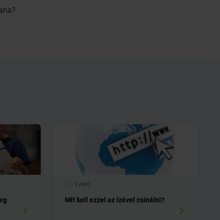
tana?
3 perc
meg
Mit kell ezzel az izével csinálni?