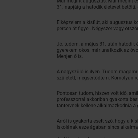
Már megint augusztus. Már megint es
31. napjáig a hatodik életévét betölt
Elképzelem a kisfiút, aki augusztus k
percen át figyel. Négyszer vagy ötsz
Jó, tudom, a május 31. után hatodik é
gyerekem okos, már unatkozik az óvo
Menjen ő is.
A nagyszülő is ilyen. Tudom magamról
született, megsértődtem. Komolyan r
Pontosan tudom, hiszen volt idő, ami
professzorral akkoriban gyakorta besz
tantervnek kellene alkalmazkodnia a 
Arról is gyakorta esett szó, hogy a k
iskolának esze ágában sincs alkalmaz