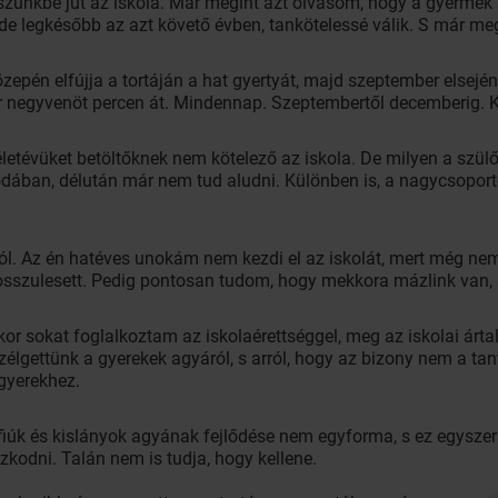
zünkbe jut az iskola. Már megint azt olvasom, hogy a gyerme
i, de legkésőbb az azt követő évben, tankötelessé válik. S már
özepén elfújja a tortáján a hat gyertyát, majd szeptember elsejé
ör negyvenöt percen át. Mindennap. Szeptembertől decemberig. Ké
letévüket betöltőknek nem kötelező az iskola. De milyen a szülő
dában, délután már nem tud aludni. Különben is, a nagycsopor
. Az én hatéves unokám nem kezdi el az iskolát, mert még nem é
osszulesett. Pedig pontosan tudom, hogy mekkora mázlink van, 
kor sokat foglalkoztam az iskolaérettséggel, meg az iskolai árt
élgettünk a gyerekek agyáról, s arról, hogy az bizony nem a tante
gyerekhez.
isfiúk és kislányok agyának fejlődése nem egyforma, s ez egysze
kodni. Talán nem is tudja, hogy kellene.