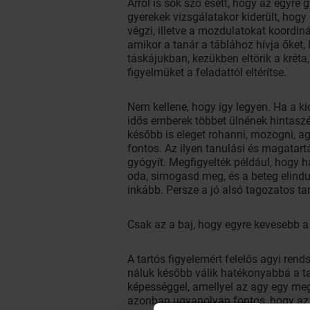
Arról is sok szó esett, hogy az egyr
gyerekek vizsgálatakor kiderült, hogy
végzi, illetve a mozdulatokat koordiná
amikor a tanár a táblához hívja őket, 
táskájukban, kezükben eltörik a kréta
figyelmüket a feladattól eltérítse.
Nem kellene, hogy így legyen. Ha a ki
idős emberek többet ülnének hintasz
később is eleget rohanni, mozogni, a
fontos. Az ilyen tanulási és magatar
gyógyít. Megfigyelték például, hogy h
oda, simogasd meg, és a beteg elindu
inkább. Persze a jó alsó tagozatos taní
Csak az a baj, hogy egyre kevesebb a jó
A tartós figyelemért felelős agyi re
náluk később válik hatékonyabbá a ta
képességgel, amellyel az agy egy meg
azonban ugyanolyan fontos, hogy az a