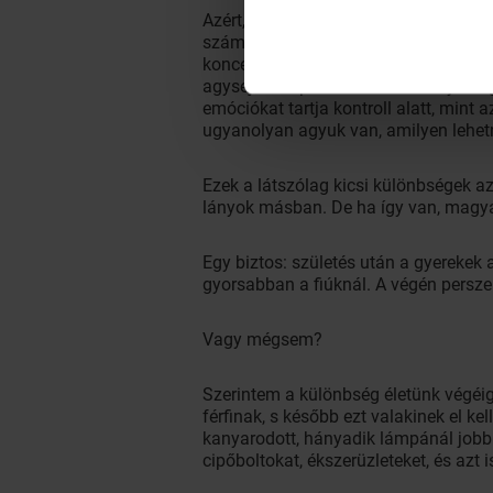
Azért, mert nem az agy egészének mér
száma, sűrűsége, és a sejtek és idegp
koncentrációs képességének eltérése
agysejtek kapcsolódásait bizonyos agy
emóciókat tartja kontroll alatt, mint 
ugyanolyan agyuk van, amilyen lehetn
Ezek a látszólag kicsi különbségek az
lányok másban. De ha így van, magyará
Egy biztos: születés után a gyerekek
gyorsabban a fiúknál. A végén persze
Vagy mégsem?
Szerintem a különbség életünk végéi
férfinak, s később ezt valakinek el ke
kanyarodott, hányadik lámpánál jobbra
cipőboltokat, ékszerüzleteket, és azt 