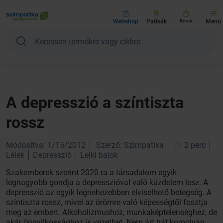
Webshop
Patikák
Kosár
Menü
A depresszió a színtiszta
rossz
Módosítva: 1/15/2012
Szerző: Szimpatika
2 perc
Lélek
Depresszió
Lelki bajok
Szakemberek szerint 2020-ra a társadalom egyik
legnagyobb gondja a depresszióval való küzdelem lesz. A
depresszió az egyik legnehezebben elviselhető betegség. A
színtiszta rossz, mivel az örömre való képességtől fosztja
meg az embert. Alkoholizmushoz, munkaképtelenséghez, de
akár öngyilkossághoz is vezethet. Nem árt hát komolyan