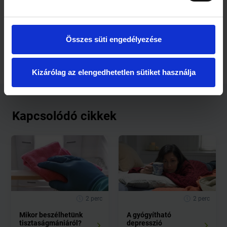
emberi szervezetben, ezért nincs olyan gyógyszer ellene,
amely mindenki számára egyaránt megfelelő lenne. Nem
érdemes tehát azzal támadni az orvosra: nekem pont ez a
gyógyszer kell.
Összes süti engedélyezése
Kizárólag az elengedhetetlen sütiket használja
Kapcsolódó cikkek
2 perc
2 perc
Mikor beszélhetünk
A gyógyítható
tisztaságmániáról?
depresszió