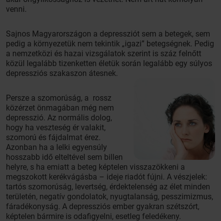
venni.
Sajnos Magyarországon a depressziót sem a betegek, sem
pedig a környezetük nem tekintik „igazi” betegségnek. Pedig
a nemzetközi és hazai vizsgálatok szerint is száz felnőtt
közül legalább tizenketten életük során legalább egy súlyos
depressziós szakaszon átesnek.
Persze a szomorúság, a rossz
közérzet önmagában még nem
depresszió. Az normális dolog,
hogy ha veszteség ér valakit,
szomorú és fájdalmat érez.
Azonban ha a lelki egyensúly
hosszabb idő elteltével sem billen
helyre, s ha emiatt a beteg képtelen visszazökkeni a
megszokott kerékvágásba – ideje riadót fújni. A vészjelek:
tartós szomorúság, levertség, érdektelenség az élet minden
területén, negatív gondolatok, nyugtalanság, pesszimizmus,
fáradékonyság. A depressziós ember gyakran szétszórt,
képtelen bármire is odafigyelni, esetleg feledékeny.