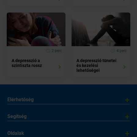
2 perc
4 perc
A depresszió a
A depresszió tünetei
színtiszta rossz
és kezelési
lehetőségei
Elérhetőség
Segítség
Oldalak