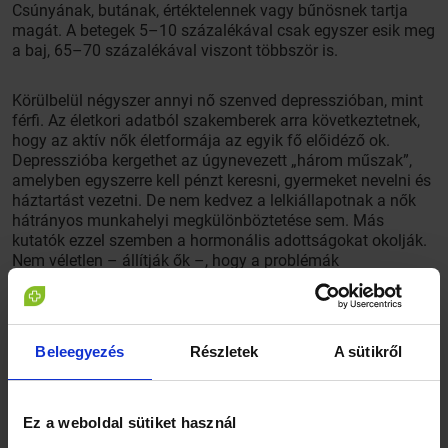
Csúnyának, butának, értéktelennek vagy bűnösnek tartja
magát. A betegek 5–10 százalékával csak egyszer esik meg
a baj, 65–70 százalékával viszont többször is.
Körülbelül négyszer annyi nő szenved depresszióban, mint
férfi. Az életkori adatból szakemberek arra következtetnek,
hogy az aktív nők életformája az egyik fő előidéző ok.
Depresszióba kergethet az úgynevezett „három műszak”,
amelyben egyszerre kell pénzt keresni, gyermeket nevelni és
háztartást vezetni. De nem kedvez a lelkiállapotnak a nők
hátrányos munkahelyi megkülönböztetése sem. Más
kutatók ezzel szemben a hormonális adottságokat okolják.
Nem véletlen – állítják ők –, hogy a problémák
leggyakrabban a terhesség alatt, illetve a szülés után
jelentkeznek, amikor tudvalevőleg gyakran változik a női
nemi hormonszintje. Felmérések szerint a nők egytizede
lesz depressziós a terhesség alatt, 10–15 százalékuk pedig
Beleegyezés
Részletek
A sütikről
a szülés után.
Ez a weboldal sütiket használ