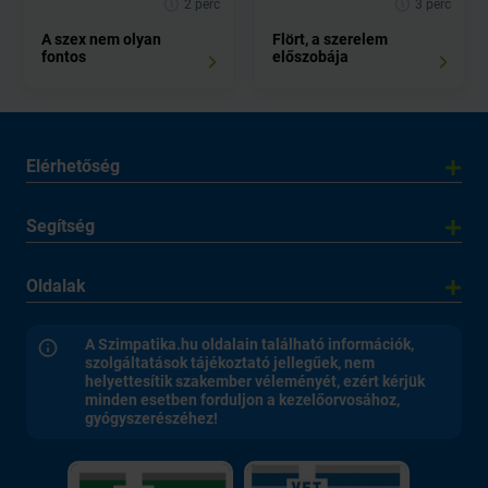
2 perc
3 perc
A szex nem olyan
Flört, a szerelem
fontos
előszobája
Elérhetőség
Segítség
Oldalak
A Szimpatika.hu oldalain található információk,
szolgáltatások tájékoztató jellegűek, nem
helyettesítik szakember véleményét, ezért kérjük
minden esetben forduljon a kezelőorvosához,
gyógyszerészéhez!