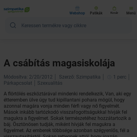
Webshop
Patikák
Kosár
Menü
A csábítás magasiskolája
Módosítva: 2/20/2012
Szerző: Szimpatika
1 perc
Párkapcsolat
Szexualitás
A flörtölés eszköztárával mindenki rendelkezik, Van, aki egy
étteremben ülve úgy tud kipillantani pohara mögül, hogy
azonnal magára vonja minden férfi vagy nő figyelmét.
Mások inkább tartózkodó visszafogottságukkal hívják fel
magukra a figyelmet. Sokak természetéhez hozzátartozik a
báj. Ösztönösen tudják, miként hívják fel magukra a
figyelmet. Az emberek többsége azonban szégyenlős, fél a
visszautasítástól. Sokan rettegnek attól, hogy igazán