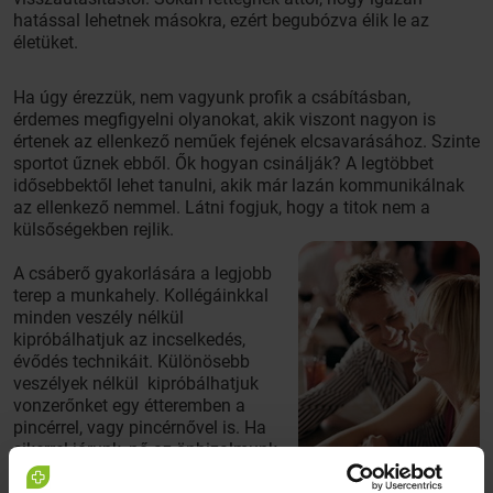
hatással lehetnek másokra, ezért begubózva élik le az
életüket.
Ha úgy érezzük, nem vagyunk profik a csábításban,
érdemes megfigyelni olyanokat, akik viszont nagyon is
értenek az ellenkező neműek fejének elcsavarásához. Szinte
sportot űznek ebből. Ők hogyan csinálják? A legtöbbet
idősebbektől lehet tanulni, akik már lazán kommunikálnak
az ellenkező nemmel. Látni fogjuk, hogy a titok nem a
külsőségekben rejlik.
A csáberő gyakorlására a legjobb
terep a munkahely. Kollégáinkkal
minden veszély nélkül
kipróbálhatjuk az incselkedés,
évődés technikáit. Különösebb
veszélyek nélkül kipróbálhatjuk
vonzerőnket egy étteremben a
pincérrel, vagy pincérnővel is. Ha
sikerrel járunk, nő az önbizalmunk,
és a kiválasztottal is bátrabban