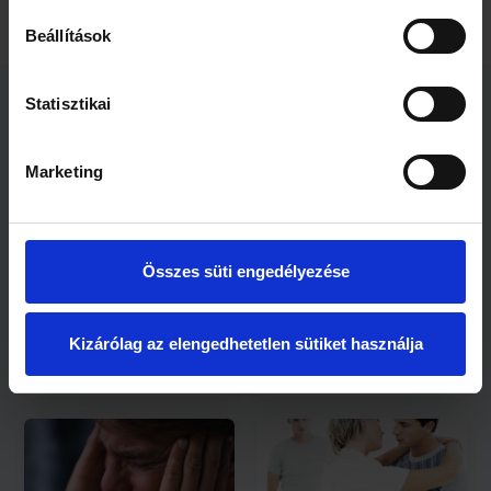
Beállítások
Statisztikai
Kapcsolódó cikkek
Marketing
Összes süti engedélyezése
1 perc
3 perc
Kizárólag az elengedhetetlen sütiket használja
A félrelépés tíz biztos
Flört, a szerelem
jele
előszobája