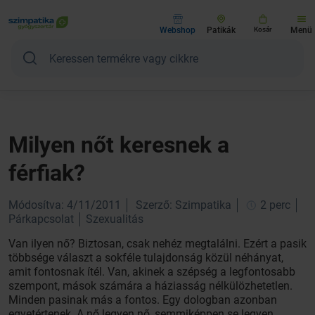
Webshop
Patikák
Kosár
Menü
Milyen nőt keresnek a
férfiak?
Módosítva: 4/11/2011
Szerző: Szimpatika
2 perc
Párkapcsolat
Szexualitás
Van ilyen nő? Biztosan, csak nehéz megtalálni. Ezért a pasik
többsége választ a sokféle tulajdonság közül néhányat,
amit fontosnak ítél. Van, akinek a szépség a legfontosabb
szempont, mások számára a háziasság nélkülözhetetlen.
Minden pasinak más a fontos. Egy dologban azonban
egyetértenek. A nő legyen nő, semmiképpen se legyen