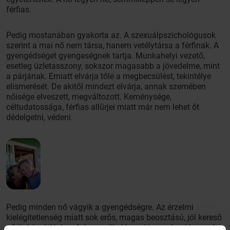
férfias.
Pedig mostanában gyakorta az. A szexuálpszichológusok
szerint a mai nő nem társa, hanem vetélytársa a férfinak. A
gyengédséget gyengeségnek tartja. Munkahelyi vezető,
esetleg üzletasszony, sokszor magasabb a jövedelme, mint
a párjának. Emiatt elvárja tőle a megbecsülést, tekintélye
elismerését. De akitől mindezt elvárja, annak szemében
nőisége elveszett, megváltozott. Keménysége,
céltudatossága, férfias allűrjei miatt már nem lehet őt
dédelgetni, védeni.
Pedig minden nő vágyik a gyengédségre. Az érzelmi
kielégítetlenség miatt sok erős, magas beosztású, jól kereső
nő önkárpótláshoz folyamodik. Van, aki szerelmet lop, más