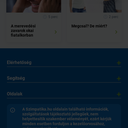
5 perc
2 perc
A merevedési
Megcsal? De miért?
zavarok okai
fiatalkorban
Elérhetőség
Segítség
Oldalak
A Szimpatika.hu oldalain található információk,
szolgáltatások tájékoztató jellegűek, nem
helyettesítik szakember véleményét, ezért kérjük
minden esetben forduljon a kezelőorvosához,