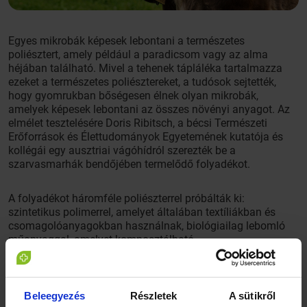
Egyes mikrobák képesek lebontani a természetes
poliésztert, amely például a paradicsom vagy az alma
héjában található. Mivel a tehenek tápláléka tartalmazza
ezeket a természetes poliésztereket, a tudósok sejtették,
hogy gyomrukban bőségesen élnek olyan mikrobák,
amelyek képesek lebontani az összes növényi anyagot. Az
elmélet tesztelésére Doris Ribitsch, a bécsi Természeti
Erőforrások és Élettudományok Egyetemének kutatója és
kollégái egy ausztriai vágóhídról szerezték be a
szarvasmarhák bendőjében termelődő folyadékot.
A folyadékot háromféle poliészterrel próbálták ki:
szintetikus polimerrel, amelyet általában textíliákban és
csomagolóanyagokban használnak, biológiailag lebomló
műanyaggal, amelyet komposztálható
műanyagzacskókhoz használnak és egy megújuló
erőforrásokból előállított bioalapú anyaggal. Mindegyik
műanyagot film- és porformában is tesztelték. Az
eredmények szerint a szarvasmarha gyomrában élő
Beleegyezés
Részletek
A sütikről