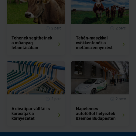
2 perc
2 perc
Tehenek segíthetnek
Tehén-maszkkal
a műanyag
csökkentenék a
lebontásában
metánszennyezést
2 perc
2 perc
A divatipar vállfái is
Napelemes
károsítják a
autótöltőt helyeztek
környezetet
üzembe Budapesten