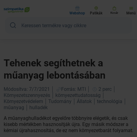
Webshop
Patikák
Kosár
Menü
Tehenek segíthetnek a
műanyag lebontásában
Módosítva: 7/7/2021
Forrás: MTI
2 perc
Környezetszennyezés
környezettudatosság
Környezetvédelem
Tudomány
Állatok
technológia
műanyag
hulladék
A műanyaghulladékot egyelőre többnyire elégetik, és csak
kisebb mértékben hasznosítják újra. Egy másik módszer a
kémiai újrahasznosítás, de ez nem környezetbarát folyamat.