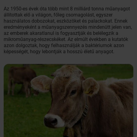
Az 1950-es évek óta több mint 8 milliárd tonna műanyagot
állítottak elő a világon, főleg csomagolást, egyszer
használatos dobozokat, eszközöket és palackokat. Ennek
eredményeként a műanyagszennyezés mindenütt jelen van,
az emberek akaratlanul is fogyasztják és belélegzik a
mikroműanyag-részecskéket. Az elmúlt években a kutatók
azon dolgoztak, hogy felhasználják a baktériumok azon
képességét, hogy lebontják a hosszú életű anyagot.