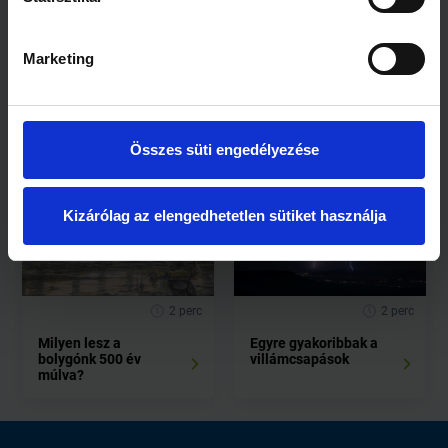
Marketing
1 perc
2 perc
A harmadik
Már tavasszal
legmelegebb október
beköszönthet a
volt az idei
hőség
Összes süti engedélyezése
Kizárólag az elengedhetetlen sütiket használja
2 perc
2 perc
Milyen lesz a
Egyre gyakoribbak a
bolygónk 500 év
villámcsapások
múlva?