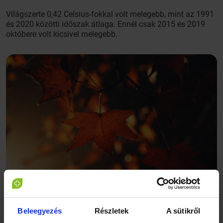
Világszerte 0,42 Celsius-fokkal volt melegebb, mint az 1991
és 2020 közötti időszak átlaga. Ennél csak 2015 és 2019
októbere volt kicsivel melegebb.
Beleegyezés
Részletek
A sütikről
Az eddigi átlagosnál különösen melegebb volt októberben