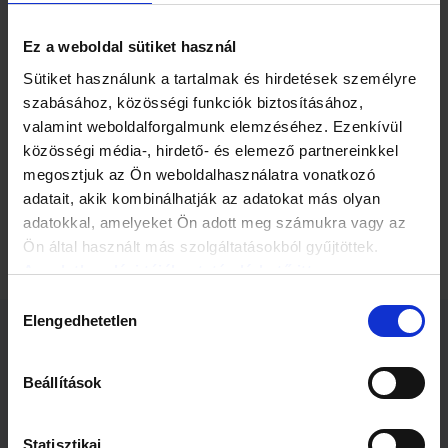
Kanada és Oroszország északi részén, az Antarktisz nyugati
területein. Európa déli és délkeleti részén azonban a
Ez a weboldal sütiket használ
megszokottnál hűvösebb volt.
Sütiket használunk a tartalmak és hirdetések személyre
A bolognai és readingi központú Copernicus havonta készít
szabásához, közösségi funkciók biztosításához,
jelentést a levegő hőmérsékletéről, a tengerjég és a víz
valamint weboldalforgalmunk elemzéséhez. Ezenkívül
körforgásának állapotáról és változásairól. Műholdak,
közösségi média-, hirdető- és elemező partnereinkkel
hajók, repülőgépek és időjárás-megfigyelő állomások
megosztjuk az Ön weboldalhasználatra vonatkozó
adatain és modellszámításokon alapulnak jelentései. A
Copernicus-program feljegyzései 1979-ig nyúlnak vissza.
adatait, akik kombinálhatják az adatokat más olyan
adatokkal, amelyeket Ön adott meg számukra vagy az
Ön által használt más szolgáltatásokból gyűjtöttek.
Az adatkezelési tájékoztató elérhető itt.
Hozzájárulás
Elengedhetetlen
kiválasztása
Kapcsolódó cikkek
Beállítások
Statisztikai