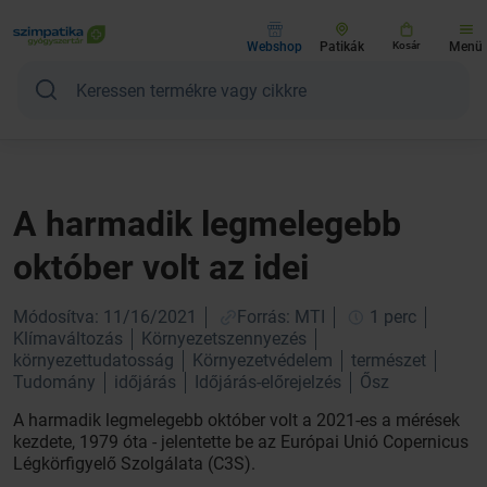
Webshop
Patikák
Kosár
Menü
A harmadik legmelegebb
október volt az idei
Módosítva: 11/16/2021
Forrás: MTI
1 perc
Klímaváltozás
Környezetszennyezés
környezettudatosság
Környezetvédelem
természet
Tudomány
időjárás
Időjárás-előrejelzés
Ősz
A harmadik legmelegebb október volt a 2021-es a mérések
kezdete, 1979 óta - jelentette be az Európai Unió Copernicus
Légkörfigyelő Szolgálata (C3S).