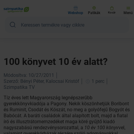
Webshop
Patikák
Kosár
Menü
100 könyvet 10 év alatt?
Módosítva: 10/27/2011
Szerző: Bényi Péter, Kalocsai Kristóf
1 perc
Szimpatika TV
Tíz éves lett Magyarország legnépszerűbb
gyerekkönyvkiadója a Pagony. Nekik köszönhetjük Boribont
és Ruminit, Csodát és Kószát, no meg a golyófejű Bogyót és
Babócát. A baráti családok által alapított bolt, majd a fiatal
író és illusztrátornemzedéket maga köré gyűjtő kiadó
nagyszabású rendezvénysorozattal, a
10 év 100 könyv
vel,
valamint gyerekkórházak részére szóló adományokkal