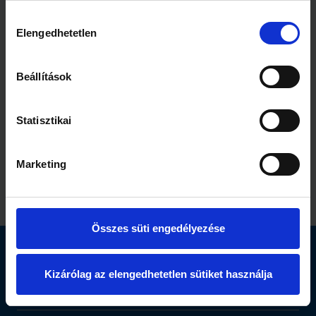
Akiknek nincs
Wossala Rozina: „
Hozzájárulás
lehetetlen
Először magamat kell
Elengedhetetlen
kiválasztása
rendbe raknom”
Beállítások
Statisztikai
1 perc
1 perc
Marketing
Kincsesbánya
Mi terem meg a
Csepelen
balkonon?
Összes süti engedélyezése
Elérhetőség
Kizárólag az elengedhetetlen sütiket használja
Segítség