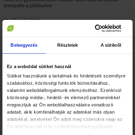
ünnepelte a jubileumot
{DwFFwo2eEbQ}
Beleegyezés
Részletek
A sütikről
Ez a weboldal sütiket használ
Sütiket használunk a tartalmak és hirdetések személyre
Kapcsolódó cikkek
szabásához, közösségi funkciók biztosításához,
valamint weboldalforgalmunk elemzéséhez. Ezenkívül
közösségi média-, hirdető- és elemező partnereinkkel
megosztjuk az Ön weboldalhasználatra vonatkozó
adatait, akik kombinálhatják az adatokat más olyan
adatokkal, amelyeket Ön adott meg számukra vagy az
Ön által használt más szolgáltatásokból gyűjtöttek.
1 perc
1 perc
Az adatkezelési tájékoztató elérhető itt.