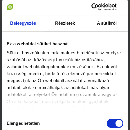
Beleegyezés
Részletek
A sütikről
Kapcsolódó cikkek
Ez a weboldal sütiket használ
Sütiket használunk a tartalmak és hirdetések személyre
szabásához, közösségi funkciók biztosításához,
valamint weboldalforgalmunk elemzéséhez. Ezenkívül
közösségi média-, hirdető- és elemező partnereinkkel
megosztjuk az Ön weboldalhasználatra vonatkozó
1 perc
1 perc
adatait, akik kombinálhatják az adatokat más olyan
adatokkal, amelyeket Ön adott meg számukra vagy az
Embert esznek ez
Rejtélyes ösvény a
erdőben
Duna-parton
Ön által használt más szolgáltatásokból gyűjtöttek.
Az adatkezelési tájékoztató elérhető itt.
Hozzájárulás
Elengedhetetlen
kiválasztása