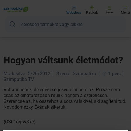
Webshop
Patikák
Kosár
Menü
Hogyan váltsunk életmódot?
Módosítva: 5/20/2012
Szerző: Szimpatika
1 perc
Szimpatika TV
Váltani nehéz, de egészségesen élni nem az. Persze nem
csak az elhatározáson múlik, hanem a szerencsén.
Szerencse az, ha összehoz a sors valakivel, aki segíteni tud.
Novodomszky Évának sikerült.
{O3L1oqrwSxc}