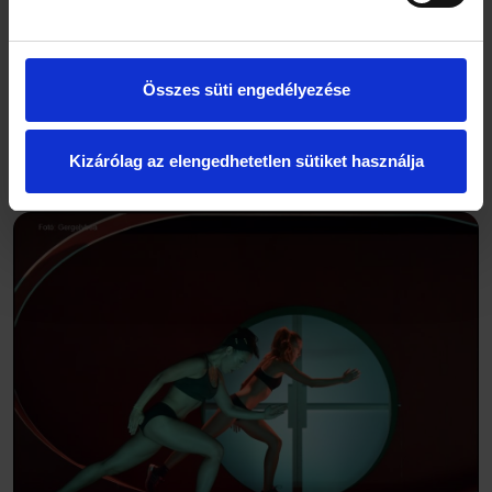
megkeresett Kováts Adél, és az ajánlatára nem lehetett
nemet mondani. Bár imádtam a kaposvári közeget, onnan
mégis nagyon távolinak tűnt az a lehetőség, hogy én
egyszer nap mint nap az Andrássy úton fogok besétálni a
Összes süti engedélyezése
próbáimra… Ha visszagondolok az akkori önmagamra, úgy
érzem, mintha valóra vált volna egy álom, pedig sosem
álmodoztam róla. Most pedig ez az életem, és nagyon
Kizárólag az elengedhetetlen sütiket használja
büszke vagyok rá.