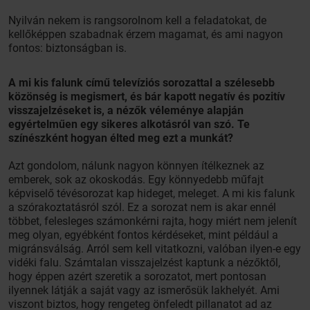
Nyilván nekem is rangsorolnom kell a feladatokat, de
kellőképpen szabadnak érzem magamat, és ami nagyon
fontos: biztonságban is.
A mi kis falunk című televíziós sorozattal a szélesebb
közönség is megismert, és bár kapott negatív és pozitív
visszajelzéseket is, a nézők véleménye alapján
egyértelműen egy sikeres alkotásról van szó. Te
színészként hogyan élted meg ezt a munkát?
Azt gondolom, nálunk nagyon könnyen ítélkeznek az
emberek, sok az okoskodás. Egy könnyedebb műfajt
képviselő tévésorozat kap hideget, meleget. A mi kis falunk
a szórakoztatásról szól. Ez a sorozat nem is akar ennél
többet, felesleges számonkérni rajta, hogy miért nem jelenít
meg olyan, egyébként fontos kérdéseket, mint például a
migránsválság. Arról sem kell vitatkozni, valóban ilyen-e egy
vidéki falu. Számtalan visszajelzést kaptunk a nézőktől,
hogy éppen azért szeretik a sorozatot, mert pontosan
ilyennek látják a saját vagy az ismerősük lakhelyét. Ami
viszont biztos, hogy rengeteg önfeledt pillanatot ad az