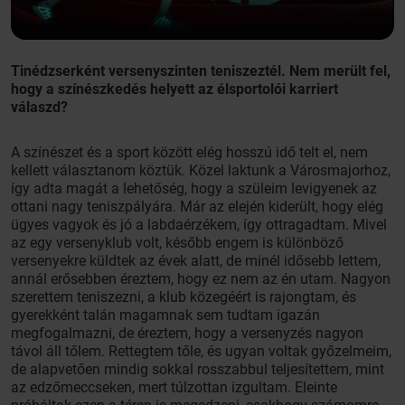
Tinédzserként versenyszinten teniszeztél. Nem merült fel,
hogy a színészkedés helyett az élsportolói karriert
válaszd?
A színészet és a sport között elég hosszú idő telt el, nem
kellett választanom köztük. Közel laktunk a Városmajorhoz,
így adta magát a lehetőség, hogy a szüleim levigyenek az
ottani nagy teniszpályára. Már az elején kiderült, hogy elég
ügyes vagyok és jó a labdaérzékem, így ottragadtam. Mivel
az egy versenyklub volt, később engem is különböző
versenyekre küldtek az évek alatt, de minél idősebb lettem,
annál erősebben éreztem, hogy ez nem az én utam. Nagyon
szerettem teniszezni, a klub közegéért is rajongtam, és
gyerekként talán magamnak sem tudtam igazán
megfogalmazni, de éreztem, hogy a versenyzés nagyon
távol áll tőlem. Rettegtem tőle, és ugyan voltak győzelmeim,
de alapvetően mindig sokkal rosszabbul teljesítettem, mint
az edzőmeccseken, mert túlzottan izgultam. Eleinte