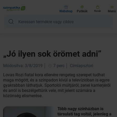
Webshop
Patikák
Kosár
Menü
„Jó ilyen sok örömet adni”
Módosítva: 3/8/2019
7 perc
Címlapsztori
Lovas Rozi fiatal kora ellenére rengeteg szerepet tudhat
maga mögött, és a színpadon kívül a televízióban is egyre
gyakrabban láthatjuk. Sportolói múltjáról, zenei karrierjéről
és arról is beszélgettünk vele, mit jelent számára a
közönség elismerése.
Több nagy színházban is
társulati tag voltál, jelenleg a