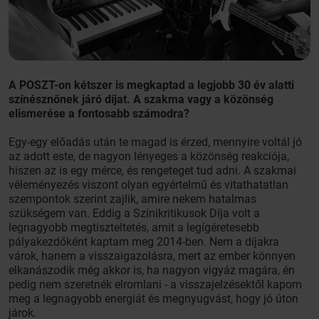
A POSZT-on kétszer is megkaptad a legjobb 30 év alatti
színésznőnek járó díjat. A szakma vagy a közönség
elismerése a fontosabb számodra?
Egy-egy előadás után te magad is érzed, mennyire voltál jó
az adott este, de nagyon lényeges a közönség reakciója,
hiszen az is egy mérce, és rengeteget tud adni. A szakmai
véleményezés viszont olyan egyértelmű és vitathatatlan
szempontok szerint zajlik, amire nekem hatalmas
szükségem van. Eddig a Színikritikusok Díja volt a
legnagyobb megtiszteltetés, amit a legígéretesebb
pályakezdőként kaptam meg 2014-ben. Nem a díjakra
várok, hanem a visszaigazolásra, mert az ember könnyen
elkanászodik még akkor is, ha nagyon vigyáz magára, én
pedig nem szeretnék elromlani - a visszajelzésektől kapom
meg a legnagyobb energiát és megnyugvást, hogy jó úton
járok.