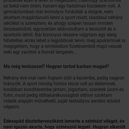
próbáltak ezen a téren is megedzeni, csakhogy számomra
ez belül nem öröm, hanem egy hatalmas küzdelem volt. A
gimnáziumban már komolyra fordultak a dolgok, nem
akartam magántanuló lenni a sport miatt, ráadásul néhány
sérülést is szereztem, és ahogy szépen lassan minden
összeadódott, egyszerűen eltávolodtam a tenisztől és a
sportolói léttől. Bár bizonyos részeire vágytam egy ideig:
hihetetlen érzés lehet a legjobbnak lenni, meg apukámnak is
megígértem, hogy a wimbledoni fizetésemből majd veszek
neki egy yachtot a horvát tengeren….
Ma még teniszezel? Hogyan tartod karban magad?
Néhány éve már nem fogtam ütőt a kezembe, pedig nagyon
hiányzik. A sport mindig fontos része volt az életemnek,
korábban konditerembe jártam, jógáztam, szeretek úszni és
futni, most pedig időtakarékosságból otthon szoktam
videók alapján művelhető, saját testsúlyos aerobic edzést
végezni.
Édesapád díszlettervezőként ismerte a színházi világot, és
nem igazán akarta, hogy színésznő legyél. Hogyan sikerült