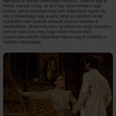
leginkább a tanulás lehetősége ösztönöz. Lehet ez egy új
forma, helyzet, műfaj, de akár egy olyan rendező vagy
kolléga, akivel korábban még nem dolgoztunk együtt. Az
idő, a kimerültség vagy a pénz, tehát az észszerű érvek
egyáltalán nem szoktak szerepet játszani ezekben a
döntésekben. Mivel még nincs gyerekem és nagy családom,
nem ez határozza meg, hogy miben veszek részt.
Szerencsére sokféle helyzetben képes vagyok meglátni a
fejlődési lehetőséget.