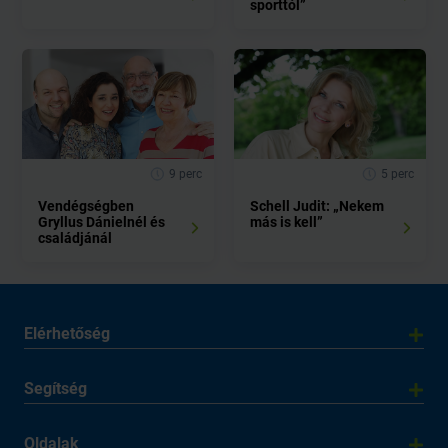
sporttól”
9 perc
5 perc
Vendégségben
Schell Judit: „Nekem
Gryllus Dánielnél és
más is kell”
családjánál
Elérhetőség
Segítség
Oldalak