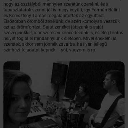
hogy az osztályból mennyien szeretünk zenélni, és a
tapasztalatok szerint jól is megy együtt, így Formán Bálint
és Keresztény Tamás megalapították az együttest.
Elsősorban örömből zenélünk, de azért komolyan vesszük
ezt az örömforrást. Saját zenéket játszunk a saját
szövegeinkkel, rendszeresen koncertezünk is, és elég fontos
helyet foglal el mindannyiunk életében. Mivel énekelni is
szeretek, akkor sem jönnék zavarba, ha ilyen jellegű
színházi feladatot kapnék – sőt, vágyom is rá.