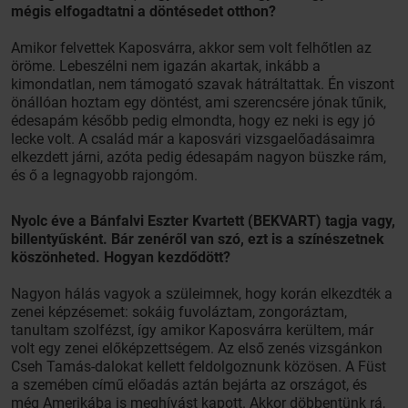
mégis elfogadtatni a döntésedet otthon?
Amikor felvettek Kaposvárra, akkor sem volt felhőtlen az
öröme. Lebeszélni nem igazán akartak, inkább a
kimondatlan, nem támogató szavak hátráltattak. Én viszont
önállóan hoztam egy döntést, ami szerencsére jónak tűnik,
édesapám később pedig elmondta, hogy ez neki is egy jó
lecke volt. A család már a kaposvári vizsgaelőadásaimra
elkezdett járni, azóta pedig édesapám nagyon büszke rám,
és ő a legnagyobb rajongóm.
Nyolc éve a Bánfalvi Eszter Kvartett (BEKVART) tagja vagy,
billentyűsként. Bár zenéről van szó, ezt is a színészetnek
köszönheted. Hogyan kezdődött?
Nagyon hálás vagyok a szüleimnek, hogy korán elkezdték a
zenei képzésemet: sokáig fuvoláztam, zongoráztam,
tanultam szolfézst, így amikor Kaposvárra kerültem, már
volt egy zenei előképzettségem. Az első zenés vizsgánkon
Cseh Tamás-dalokat kellett feldolgoznunk közösen. A Füst
a szemében című előadás aztán bejárta az országot, és
még Amerikába is meghívást kapott. Akkor döbbentünk rá,