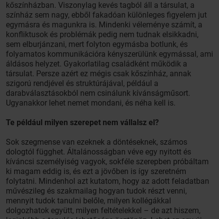
kőszínházban. Viszonylag kevés tagból áll a társulat, a
színház sem nagy, ebből fakadóan különleges figyelem jut
egymásra és magunkra is. Mindenki véleménye számít, a
konfliktusok és problémák pedig nem tudnak elsikkadni,
sem elburjánzani, mert folyton egymásba botlunk, és
folyamatos kommunikációra kényszerülünk egymással, ami
áldásos helyzet. Gyakorlatilag családként működik a
társulat. Persze azért ez mégis csak kőszínház, annak
szigorú rendjével és struktúrájával, például a
darabválasztásokból nem csinálunk kívánságműsort.
Ugyanakkor lehet nemet mondani, és néha kell is.
Te például milyen szerepet nem vállalsz el?
Sok szegmense van ezeknek a döntéseknek, számos
dologtól függhet. Általánosságban véve egy nyitott és
kíváncsi személyiség vagyok, sokféle szerepben próbáltam
ki magam eddig is, és ezt a jövőben is így szeretném
folytatni. Mindenhol azt kutatom, hogy az adott feladatban
művészileg és szakmailag hogyan tudok részt venni,
mennyit tudok tanulni belőle, milyen kollégákkal
dolgozhatok együtt, milyen feltételekkel – de azt hiszem,