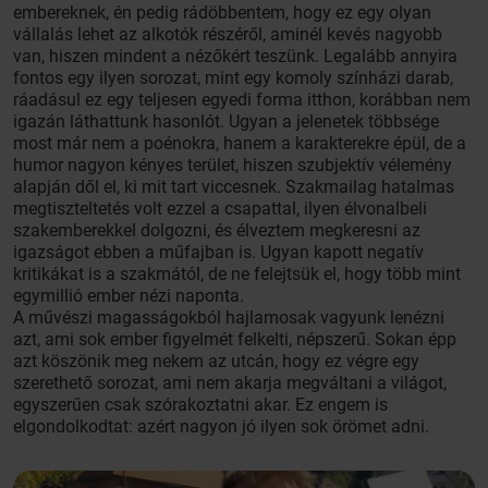
embereknek, én pedig rádöbbentem, hogy ez egy olyan
vállalás lehet az alkotók részéről, aminél kevés nagyobb
van, hiszen mindent a nézőkért teszünk. Legalább annyira
fontos egy ilyen sorozat, mint egy komoly színházi darab,
ráadásul ez egy teljesen egyedi forma itthon, korábban nem
igazán láthattunk hasonlót. Ugyan a jelenetek többsége
most már nem a poénokra, hanem a karakterekre épül, de a
humor nagyon kényes terület, hiszen szubjektív vélemény
alapján dől el, ki mit tart viccesnek. Szakmailag hatalmas
megtiszteltetés volt ezzel a csapattal, ilyen élvonalbeli
szakemberekkel dolgozni, és élveztem megkeresni az
igazságot ebben a műfajban is. Ugyan kapott negatív
kritikákat is a szakmától, de ne felejtsük el, hogy több mint
egymillió ember nézi naponta.
A művészi magasságokból hajlamosak vagyunk lenézni
azt, ami sok ember figyelmét felkelti, népszerű. Sokan épp
azt köszönik meg nekem az utcán, hogy ez végre egy
szerethető sorozat, ami nem akarja megváltani a világot,
egyszerűen csak szórakoztatni akar. Ez engem is
elgondolkodtat: azért nagyon jó ilyen sok örömet adni.