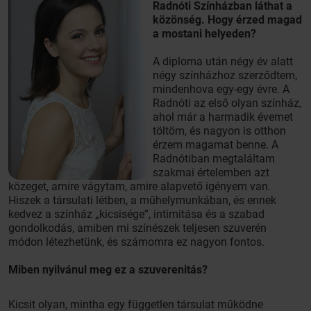
Radnóti Színházban láthat a
közönség. Hogy érzed magad
a mostani helyeden?
A diploma után négy év alatt
négy színházhoz szerződtem,
mindenhova egy-egy évre. A
Radnóti az első olyan színház,
ahol már a harmadik évemet
töltöm, és nagyon is otthon
érzem magamat benne. A
Radnótiban megtaláltam
szakmai értelemben azt
közeget, amire vágytam, amire alapvető igényem van.
Hiszek a társulati létben, a műhelymunkában, és ennek
kedvez a színház „kicsisége”, intimitása és a szabad
gondolkodás, amiben mi színészek teljesen szuverén
módon létezhetünk, és számomra ez nagyon fontos.
Miben nyilvánul meg ez a szuverenitás?
Kicsit olyan, mintha egy független társulat működne