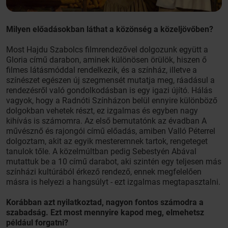
Milyen előadásokban láthat a közönség a közeljövőben?
Most Hajdu Szabolcs filmrendezővel dolgozunk együtt a
Gloria című darabon, aminek különösen örülök, hiszen ő
filmes látásmóddal rendelkezik, és a színház, illetve a
színészet egészen új szegmensét mutatja meg, ráadásul a
rendezésről való gondolkodásban is egy igazi újító. Hálás
vagyok, hogy a Radnóti Színházon belül ennyire különböző
dolgokban vehetek részt, ez izgalmas és egyben nagy
kihívás is számomra. Az első bemutatónk az évadban A
művésznő és rajongói című előadás, amiben Valló Péterrel
dolgoztam, akit az egyik mesteremnek tartok, rengeteget
tanulok tőle. A közelmúltban pedig Sebestyén Abával
mutattuk be a 10 című darabot, aki szintén egy teljesen más
színházi kultúrából érkező rendező, ennek megfelelően
másra is helyezi a hangsúlyt - ezt izgalmas megtapasztalni.
Korábban azt nyilatkoztad, nagyon fontos számodra a
szabadság. Ezt most mennyire kapod meg, elmehetsz
például forgatni?