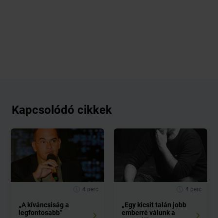
Kapcsolódó cikkek
4 perc
4 perc
„A kíváncsiság a
„Egy kicsit talán jobb
legfontosabb”
emberré válunk a