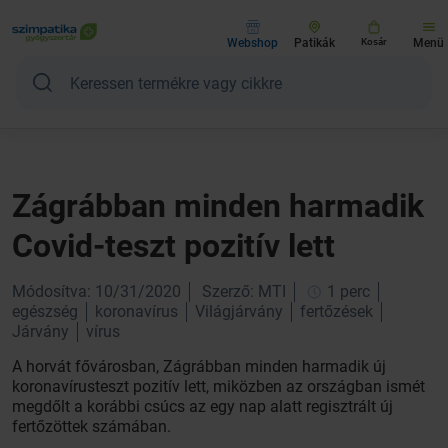
Webshop
Patikák
Kosár
Menü
Zágrábban minden harmadik
Covid-teszt pozitív lett
Módosítva: 10/31/2020
Szerző: MTI
1 perc
egészség
koronavírus
Világjárvány
fertőzések
Járvány
vírus
A horvát fővárosban, Zágrábban minden harmadik új
koronavírusteszt pozitív lett, miközben az országban ismét
megdőlt a korábbi csúcs az egy nap alatt regisztrált új
fertőzöttek számában.