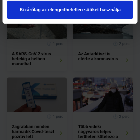
Kizárólag az elengedhetetlen sütiket használja
1 perc
2 perc
A SARS-CoV-2 vírus
Az Antarktiszt is
hetekig a bélben
elérte a koronavírus
maradhat
1 perc
2 perc
Zágrábban minden
Több vidéki
harmadik Covid-teszt
nagyváros teljes
pozitív lett
területén kötelező a