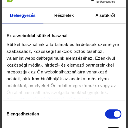
családtagjaik iránti felelősségérzetük is magas hőfokú,
ezért a szeretteikkel kapcsolatos negatív információ
drámaian hat rájuk. A trükknek pedig épp ez a lényege,
Beleegyezés
Részletek
A sütikről
azzal hívják fel vezetékes (hagyományos) telefonon – nagy
keletjük van mostanság a régi telefonkönyveknek –,
rendszerint a hajnali órákban az idős személyeket, hogy
Ez a weboldal sütiket használ
unokájukat (olykor más közvetlen hozzátartozójukat)
valamilyen baj érte. A legenda szinte kimeríthetetlen –
Sütiket használunk a tartalmak és hirdetések személyre
balesetet szenvedett az unoka, bűncselekmény áldozata
szabásához, közösségi funkciók biztosításához,
lett, lerobbant a kocsija –, teljesen mindegy, hiszen
valamint weboldalforgalmunk elemzéséhez. Ezenkívül
állandóan változik a mese, a lényeg, hogy azonnal pénz kell,
amiért már el is indult valaki, ezért szedjenek össze mindent,
közösségi média-, hirdető- és elemező partnereinkkel
ami csak otthon van.
megosztjuk az Ön weboldalhasználatra vonatkozó
adatait, akik kombinálhatják az adatokat más olyan
adatokkal, amelyeket Ön adott meg számukra vagy az
Ön által használt más szolgáltatásokból gyűjtöttek.
Az adatkezelési tájékoztató elérhető itt.
Hozzájárulás
Elengedhetetlen
kiválasztása