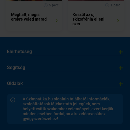
5 perc
1 perc
Meghalt, mégis
Készül az új
örökre veled marad
skizofrénia elleni
szer
Elérhetőség
Segítség
Oldalak
A Szimpatika.hu oldalain található információk,
szolgáltatások tájékoztató jellegűek, nem
helyettesítik szakember véleményét, ezért kérjük
minden esetben forduljon a kezelőorvosához,
gyógyszerészéhez!