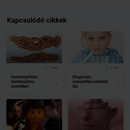
Kapcsolódó cikkek
1 perc
2 perc
Hormonpótlás
Diagnózis:
természetes
ismeretlen eredetű
szerekkel
láz