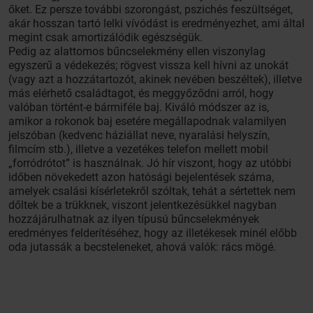
őket. Ez persze további szorongást, pszichés feszültséget,
akár hosszan tartó lelki vívódást is eredményezhet, ami által
megint csak amortizálódik egészségük.
Pedig az alattomos bűncselekmény ellen viszonylag
egyszerű a védekezés; rögvest vissza kell hívni az unokát
(vagy azt a hozzátartozót, akinek nevében beszéltek), illetve
más elérhető családtagot, és meggyőződni arról, hogy
valóban történt-e bármiféle baj. Kiváló módszer az is,
amikor a rokonok baj esetére megállapodnak valamilyen
jelszóban (kedvenc háziállat neve, nyaralási helyszín,
filmcím stb.), illetve a vezetékes telefon mellett mobil
„forródrótot” is használnak. Jó hír viszont, hogy az utóbbi
időben növekedett azon hatósági bejelentések száma,
amelyek csalási kísérletekről szóltak, tehát a sértettek nem
dőltek be a trükknek, viszont jelentkezésükkel nagyban
hozzájárulhatnak az ilyen típusú bűncselekmények
eredményes felderítéséhez, hogy az illetékesek minél előbb
oda jutassák a becsteleneket, ahová valók: rács mögé.