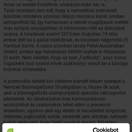
innen az eredeti Enkeltrick, unokázós-trükk név is.
Talán mondani sem kell, hogy a nemzetközi szervezett
bűnözés mindenre azonnal ráteszi mocskos kezét, amiben
extraprofitot lát, így hamarosan a német nyugdíjasok mellett
más európai országokban is rohamosan nőtt az áldozatok
száma. A híradások szerint 2015-ben Svájcban 74 idős
ember dőlt be a galád trükköknek, és összesen négymillió (!)
frankjuk bánta. A csúcs azonban tavaly Felső-Ausztriában
történt, amikor egy hetvenéves férfitől csaltak ki ötszázezer
(!) eurót. Nem véletlen, hogy az eset „FatBooty”, azaz zsíros
fogásként (szó szerint kövér zsákmány) vonult be a bűnügyi
krónikák történetébe.
A potenciális sértetti kör védelme kiemelt helyen szerepel a
Nemzeti Bűnmegelőzési Stratégiában is, hiszen ők azok,
akik a bűnmegelőzés szempontjából speciális célcsoportot
jelentenek. Az időskorúakat más kommunikációs
eszközökkel és csatornákon lehet elérni a prevenció
érdekében, ugyanis akik egy életen át becsülettel dolgoztak,
önkéntes jogkövetők voltak, senkinek sem ártottak, nehezen
tudják elképzelni, hogy bárki javaikat akarná. Másképp
szocializálódtak, így empátiájuk, együttérzésük és