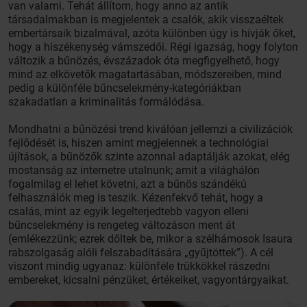
van valami. Tehát állítom, hogy anno az antik
társadalmakban is megjelentek a csalók, akik visszaéltek
embertársaik bizalmával, azóta különben úgy is hívják őket,
hogy a hiszékenység vámszedői. Régi igazság, hogy folyton
változik a bűnözés, évszázadok óta megfigyelhető, hogy
mind az elkövetők magatartásában, módszereiben, mind
pedig a különféle bűncselekmény-kategóriákban
szakadatlan a kriminalitás formálódása.
Mondhatni a bűnözési trend kiválóan jellemzi a civilizációk
fejlődését is, hiszen amint megjelennek a technológiai
újítások, a bűnözők szinte azonnal adaptálják azokat, elég
mostanság az internetre utalnunk; amit a világhálón
fogalmilag el lehet követni, azt a bűnös szándékú
felhasználók meg is teszik. Kézenfekvő tehát, hogy a
csalás, mint az egyik legelterjedtebb vagyon elleni
bűncselekmény is rengeteg változáson ment át
(emlékezzünk; ezrek dőltek be, mikor a szélhámosok Isaura
rabszolgaság alóli felszabadítására „gyűjtöttek”). A cél
viszont mindig ugyanaz: különféle trükkökkel rászedni
embereket, kicsalni pénzüket, értékeiket, vagyontárgyaikat.