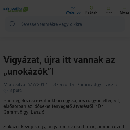
Webshop
Patikák
Kosár
Menü
Vigyázat, újra itt vannak az
„unokázók”!
Módosítva: 6/7/2017
Szerző: Dr. Garamvölgyi László
3 perc
Bűnmegelőzési rovatunkban egy sajnos nagyon elterjedt,
elsősorban az időseket fenyegető átverésről ír Dr.
Garamvölgyi László.
Sokszor kezdjük úgy, hogy már az ókorban is, amiben azért