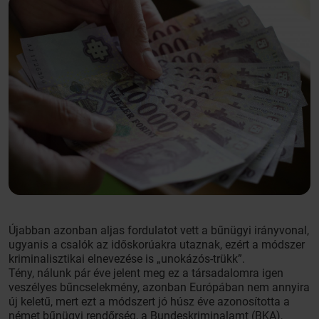
Újabban azonban aljas fordulatot vett a bűnügyi irányvonal,
ugyanis a csalók az időskorúakra utaznak, ezért a módszer
kriminalisztikai elnevezése is „unokázós-trükk”.
Tény, nálunk pár éve jelent meg ez a társadalomra igen
veszélyes bűncselekmény, azonban Európában nem annyira
új keletű, mert ezt a módszert jó húsz éve azonosította a
német bűnügyi rendőrség, a Bundeskriminalamt (BKA),