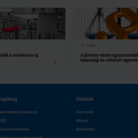
2 perc
dik a védekezés új
A járvány miatt egyszerűsödi
a
lakossági és vállalati ügyint
egítség
Oldalak
datvédelmi nyilatkozat
Kapcsolat
SZF
Rólunk
ásárlási feltételek
Reklámfilm