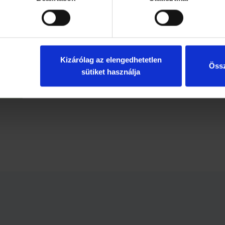
 megengedi, akkor alkalmas lehet donációra. A közvetlen felha
 a későbbiekben, amikor már esetlegesen gyári gyógyszereket lehe
ől van szó, amelyben ki kell emelni az állami szervek, a népegé
lat példás együttműködését.
Kizárólag az elengedhetetlen
Össz
ak az OVSZ állíthat elő.
sütiket használja
zma.hu