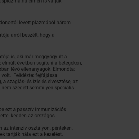
rusplazma.hu címen is várják
 donortól levett plazmából három
ója arról beszélt, hogy a
atója is, aki már meggyógyult a
 elmúlt években segíteni a betegeken,
bban lévő ellenanyagok. Elmondta:
olt. Felidézte: fejfájással
a szaglás- és ízlelés elvesztése, az
: nem szedett semmilyen speciális
k be ezt a passzív immunizációs
ette: kedden az országos
 az intenzív osztályon, pénteken,
 tartják nála ezt a kezelést.