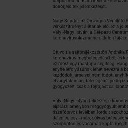
Vérplazma adására kérik a koronavíru
donorjelöltek jelentkezését.
Nagy Sándor, az Országos Vérellátó S
vérkészítményt állítanak elő, ez a jele
Vályi-Nagy István, a Dél-pesti Centru
koronavirusplazma.hu oldalon tájékozt
Ott volt a sajtótájékoztatón Andréka 
koronavírus-megbetegedéséből, és ked
ez most egy másfajta segítség. Hang
enyhe lefolyásúnak lehet nevezni a b
kezdődött, amelyet nem tudott enyhíte
étvágytalanság, feleségénél pedig iz
gyógyszert, csak a fejfájást csillapít
Vályi-Nagy István felidézte: a korona
eljárást, amelyben meggyógyult embe
tisztifőorvos levélben fordult azokhoz
Jelenleg egy - más, súlyos betegségbe
szombaton és vasárnap kapta meg háro