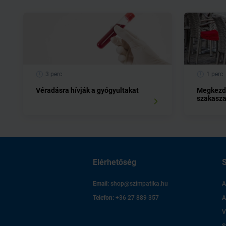
3 perc
1 perc
Véradásra hívják a gyógyultakat
Megkezdő
szakasz
Elérhetőség
S
Email:
shop@szimpatika.hu
A
Telefon:
+36 27 889 357
A
V