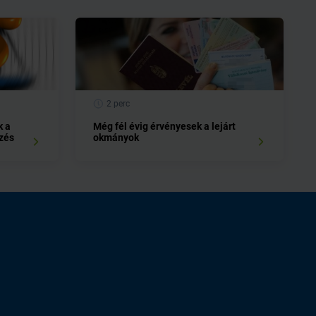
2 perc
k a
Még fél évig érvényesek a lejárt
ézés
okmányok