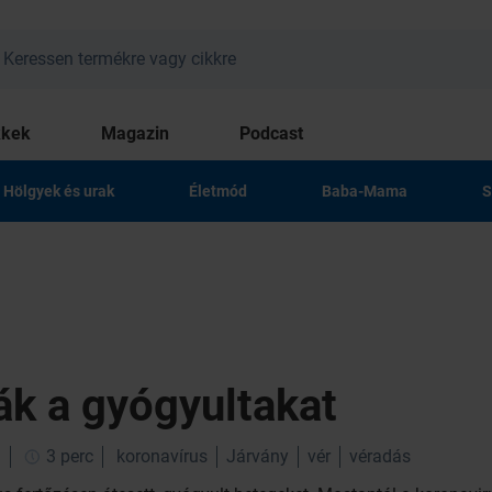
kkek
Magazin
Podcast
Hölgyek és urak
Életmód
Baba-Mama
S
ák a gyógyultakat
I
3 perc
koronavírus
Járvány
vér
véradás