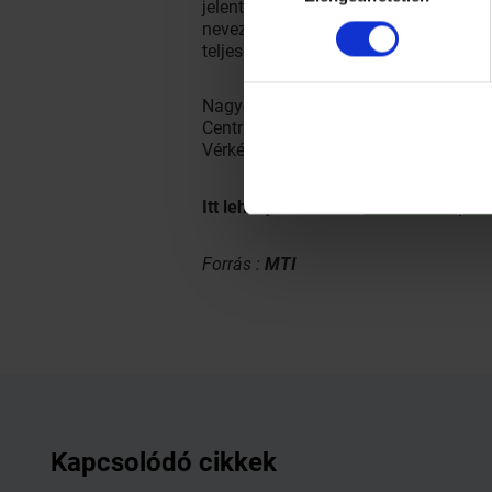
jelentkezik és az egészségi állapota
nevezte, ha a donor férfi, ugyanakkor
teljesértékű lehet.
Nagyon gyorsan kidolgozott rendszerr
Centrumkórház és a vérellátó szolgá
Vérkészítményeket Magyarországon cs
Itt lehet jelentkezni:
koronaviruspla
Forrás :
MTI
Kapcsolódó cikkek