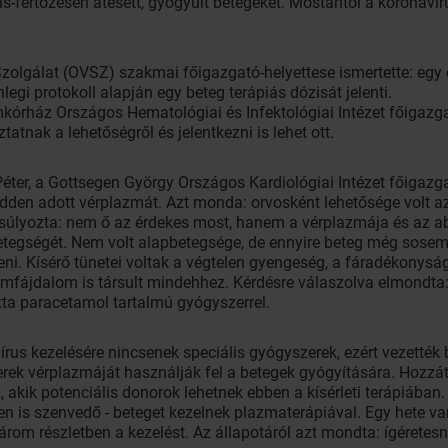
s-fertőzésen átesett, gyógyult betegeket. Mostantól a koronavi
zolgálat (OVSZ) szakmai főigazgató-helyettese ismertette: egy
nlegi protokoll alapján egy beteg terápiás dózisát jelenti.
mkórház Országos Hematológiai és Infektológiai Intézet főigazgat
atnak a lehetőségről és jelentkezni is lehet ott.
Péter, a Gottsegen György Országos Kardiológiai Intézet főigazg
den adott vérplazmát. Azt monda: orvosként lehetősége volt az
súlyozta: nem ő az érdekes most, hanem a vérplazmája és az a
etegségét. Nem volt alapbetegsége, de ennyire beteg még sosem v
ni. Kísérő tünetei voltak a végtelen gyengeség, a fáradékonyság, 
omfájdalom is társult mindehhez. Kérdésre válaszolva elmondta
otta paracetamol tartalmú gyógyszerrel.
vírus kezelésére nincsenek speciális gyógyszerek, ezért vezetté
rek vérplazmáját használják fel a betegek gyógyítására. Hozzát
, akik potenciális donorok lehetnek ebben a kísérleti terápiában.
n is szenvedő - beteget kezelnek plazmaterápiával. Egy hete van
m részletben a kezelést. Az állapotáról azt mondta: ígéretesnek