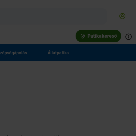
Patikakereső
zépségápolás
Állatpatika