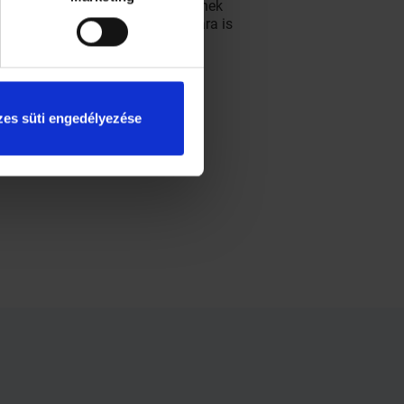
sználás szempontjából kedvezőbbnek
t előállítani, a nők vérplazmájára is
szségügyi központ, a Dél-Pesti
es süti engedélyezése