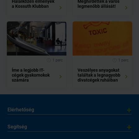
Halálközeli élmények
Meghirdették a város
a Kossuth Klubban
legmenőbb állását!
1 perc
1 perc
Íme a legjobb IT-
Veszélyes anyagokat
cégek gyakornokok
találtak a legnagyobb
számára
divatcégek ruháiban
Elérhetőség
Segítség