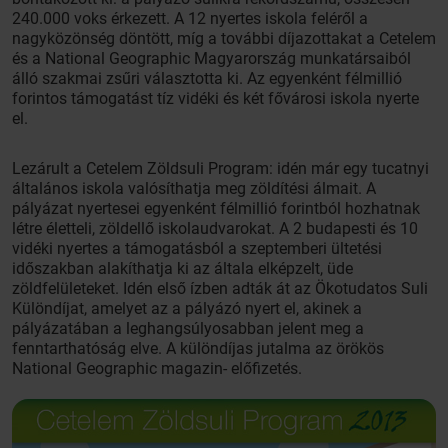
240.000 voks érkezett. A 12 nyertes iskola feléről a
nagyközönség döntött, míg a további díjazottakat a Cetelem
és a National Geographic Magyarország munkatársaiból
álló szakmai zsűri választotta ki. Az egyenként félmillió
forintos támogatást tíz vidéki és két fővárosi iskola nyerte
el.
Lezárult a Cetelem Zöldsuli Program: idén már egy tucatnyi
általános iskola valósíthatja meg zöldítési álmait. A
pályázat nyertesei egyenként félmillió forintból hozhatnak
létre életteli, zöldellő iskolaudvarokat. A 2 budapesti és 10
vidéki nyertes a támogatásból a szeptemberi ültetési
időszakban alakíthatja ki az általa elképzelt, üde
zöldfelületeket. Idén első ízben adták át az Ökotudatos Suli
Különdíjat, amelyet az a pályázó nyert el, akinek a
pályázatában a leghangsúlyosabban jelent meg a
fenntarthatóság elve. A különdíjas jutalma az örökös
National Geographic magazin- előfizetés.