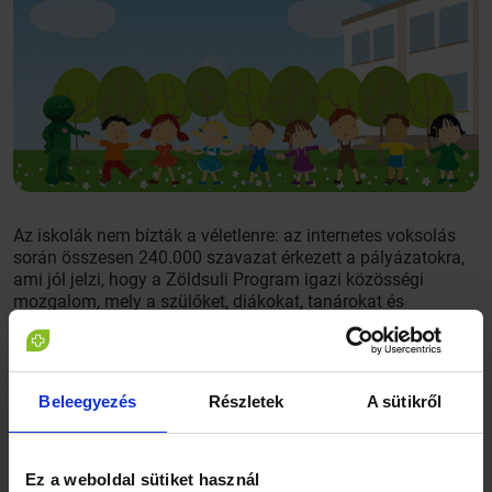
Az iskolák nem bízták a véletlenre: az internetes voksolás
során összesen 240.000 szavazat érkezett a pályázatokra,
ami jól jelzi, hogy a Zöldsuli Program igazi közösségi
mozgalom, mely a szülőket, diákokat, tanárokat és
barátokat egyaránt bevonja. Az ilyen módon kiválasztott hat
győztes mellett a Cetelem és a National Geographic
Magyarország munkatársaiból álló zsűri a pályázatok
minősége, illetve a rászorultság figyelembevételével további
Beleegyezés
Részletek
A sütikről
hat iskolának ítélte oda a zöldítési támogatást.
A Cetelem Zöldsuli Program nyertesei 2013-ban:
Ez a weboldal sütiket használ