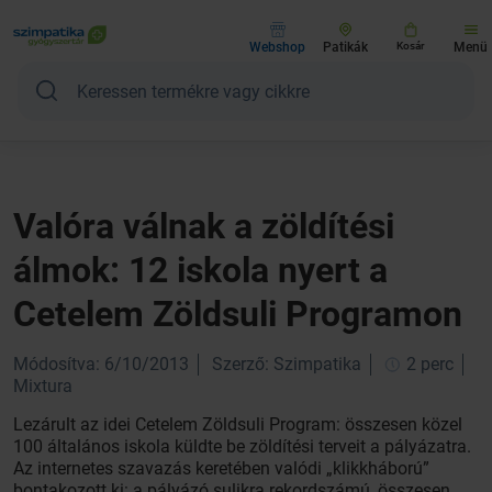
Webshop
Patikák
Kosár
Menü
Valóra válnak a zöldítési
álmok: 12 iskola nyert a
Cetelem Zöldsuli Programon
Módosítva: 6/10/2013
Szerző: Szimpatika
2 perc
Mixtura
Lezárult az idei Cetelem Zöldsuli Program: összesen közel
100 általános iskola küldte be zöldítési terveit a pályázatra.
Az internetes szavazás keretében valódi „klikkháború”
bontakozott ki: a pályázó sulikra rekordszámú, összesen