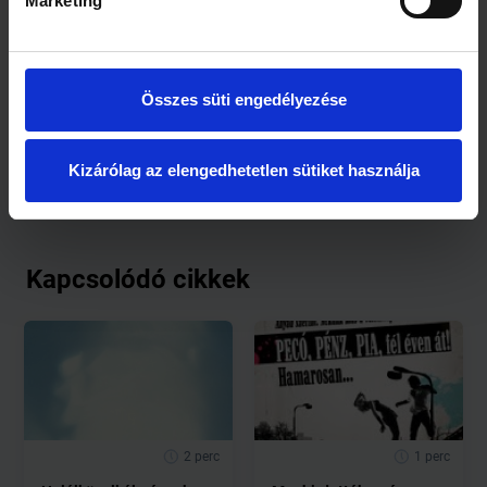
Marketing
Ökotudatos Suli Különdíjas pályázat:
Összes süti engedélyezése
Nyírtassi Tas Vezér Általános Iskola és Ökoiskola,
Nyírtass
Kizárólag az elengedhetetlen sütiket használja
Kapcsolódó cikkek
2 perc
1 perc