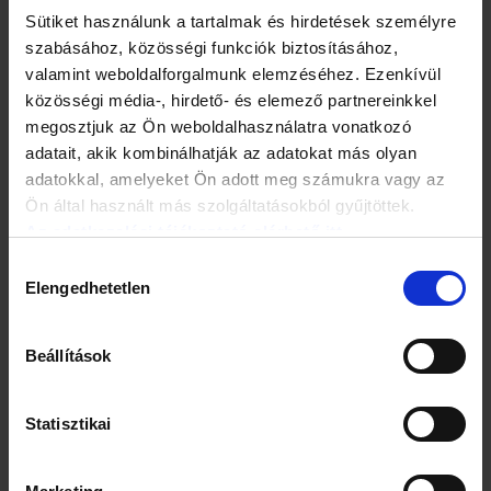
Sütiket használunk a tartalmak és hirdetések személyre
A közönségszavazás nyertesei:
szabásához, közösségi funkciók biztosításához,
valamint weboldalforgalmunk elemzéséhez. Ezenkívül
Taksony Vezér Német Nemzetiségi Általános Iskola,
közösségi média-, hirdető- és elemező partnereinkkel
Taksony
József Attila Általános Iskola és AMI,
megosztjuk az Ön weboldalhasználatra vonatkozó
Szigetszentmiklós
adatait, akik kombinálhatják az adatokat más olyan
Dózsa György Általános Iskola, Pilisjászfalu
adatokkal, amelyeket Ön adott meg számukra vagy az
Mecsekaljai Iskola Kovács Béla Általános Iskolája, Pécs
Ön által használt más szolgáltatásokból gyűjtöttek.
Herman Ottó Általános Iskola, Budapest
Csányi Szent György Általános Iskola, Csány
Az adatkezelési tájékoztató elérhető itt.
Hozzájárulás
A zsűri által kiválasztott iskolák:
Elengedhetetlen
kiválasztása
KISZI-Tiszaszalkai Általános Iskola és Óvoda,
Beállítások
Tiszaszalka
Kapocs Általános és Magyar-Angol Két Tannyelvű
Iskola, Budapest
Szent László Katolikus Általános Iskola, Sárvár
Statisztikai
Tolcsvai Általános Iskola, Tolcsva
Deák Ferenc Általános Iskola, Iregszemcse
Tiszalúci ÁMK Arany János Általános Iskola, Tiszalúc