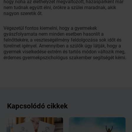
hogy noha az élethelyzet megváltozott, házaspárként már
nem tudnak együtt élni, örökre a szülei maradnak, akik
nagyon szeretik őt.
Végezetül fontos kiemelni, hogy a gyermekek
gyászfolyamata nem minden esetben hasonlít a
felnőttekére, a veszteségélmény feldolgozása sok időt és
türelmet igényel. Amennyiben a szülők úgy látják, hogy a
gyermek viselkedése extrém és tartós módon változik meg,
érdemes gyermekpszichológus szakember segítségét kérni.
Kapcsolódó cikkek