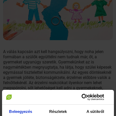
A válás kapcsán azt kell hangsúlyozni, hogy noha jelen
formában a szülők együttélni nem tudnak már, őt, a
gyermeket ugyanúgy szeretik. Gyermekünket az is
nagymértékben megnyugtatja, ha látja, hogy szülei képesek
egymással tisztelettel kommunikálni. Az egyes döntéseknél
a gyermek jólléte, biztonságérzete, érzelmei előbbre valók a
felnőttekénél. Az érzelmi reakciókat ilyenkor nem lehet
megspórolni, sőt lehetőséget kell adni a gyermekeknek,
hogy a válás kapcsán megéljék saját érzéseiket. A gyermek
lehet dühös, szomorú, ezeket az érzéseket szülőként „el kell
viselni”, és sokat segíthet az is, ha elmondjuk, hogy
megértjük az érzéseit, és el tudjuk fogadni, hogy most
Beleegyezés
Részletek
A sütikről
nehéz. Az érzések ilyesfajta legálissá tétele azt az élményt