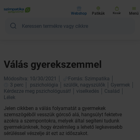
Webshop
Patikák
Kosár
Menü
Válás gyerekszemmel
Módosítva: 10/30/2021
Forrás: Szimpatika
3 perc
pszichológia
szülők, nagyszülők
Gyermek
Kérdezze meg pszichológusát!
viselkedés
Család
Lélek
Jelen cikkben a válás folyamatát a gyermekek
szemszögéből vesszük górcső alá, hangsúlyt fektetve
azokra a szempontokra, melyek által segíteni tudunk
gyermekünknek, hogy érzelmileg a lehető legkevesebb
sérüléssel vészelje át ezt az időszakot.