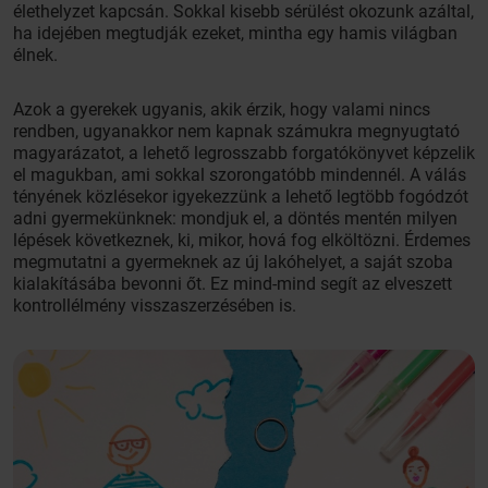
élethelyzet kapcsán. Sokkal kisebb sérülést okozunk azáltal,
ha idejében megtudják ezeket, mintha egy hamis világban
élnek.
Azok a gyerekek ugyanis, akik érzik, hogy valami nincs
rendben, ugyanakkor nem kapnak számukra megnyugtató
magyarázatot, a lehető legrosszabb forgatókönyvet képzelik
el magukban, ami sokkal szorongatóbb mindennél. A válás
tényének közlésekor igyekezzünk a lehető legtöbb fogódzót
adni gyermekünknek: mondjuk el, a döntés mentén milyen
lépések következnek, ki, mikor, hová fog elköltözni. Érdemes
megmutatni a gyermeknek az új lakóhelyet, a saját szoba
kialakításába bevonni őt. Ez mind-mind segít az elveszett
kontrollélmény visszaszerzésében is.