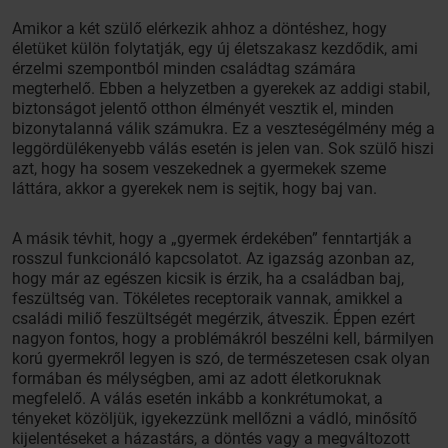
Amikor a két szülő elérkezik ahhoz a döntéshez, hogy
életüket külön folytatják, egy új életszakasz kezdődik, ami
érzelmi szempontból minden családtag számára
megterhelő. Ebben a helyzetben a gyerekek az addigi stabil,
biztonságot jelentő otthon élményét vesztik el, minden
bizonytalanná válik számukra. Ez a veszteségélmény még a
leggördülékenyebb válás esetén is jelen van. Sok szülő hiszi
azt, hogy ha sosem veszekednek a gyermekek szeme
láttára, akkor a gyerekek nem is sejtik, hogy baj van.
A másik tévhit, hogy a „gyermek érdekében” fenntartják a
rosszul funkcionáló kapcsolatot. Az igazság azonban az,
hogy már az egészen kicsik is érzik, ha a családban baj,
feszültség van. Tökéletes receptoraik vannak, amikkel a
családi miliő feszültségét megérzik, átveszik. Éppen ezért
nagyon fontos, hogy a problémákról beszélni kell, bármilyen
korú gyermekről legyen is szó, de természetesen csak olyan
formában és mélységben, ami az adott életkoruknak
megfelelő. A válás esetén inkább a konkrétumokat, a
tényeket közöljük, igyekezzünk mellőzni a vádló, minősítő
kijelentéseket a házastárs, a döntés vagy a megváltozott