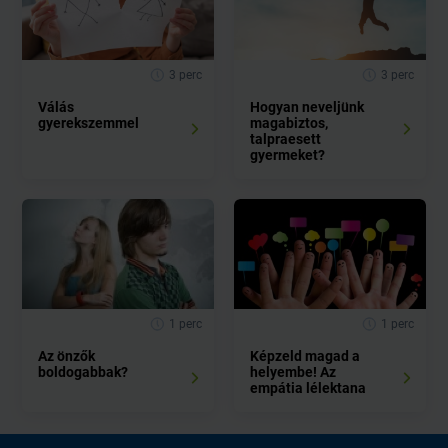
3 perc
3 perc
Válás
Hogyan neveljünk
gyerekszemmel
magabiztos,
talpraesett
gyermeket?
1 perc
1 perc
Az önzők
Képzeld magad a
boldogabbak?
helyembe! Az
empátia lélektana