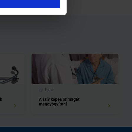
1 perc
ek
A szív képes önmagát
meggyógyítani