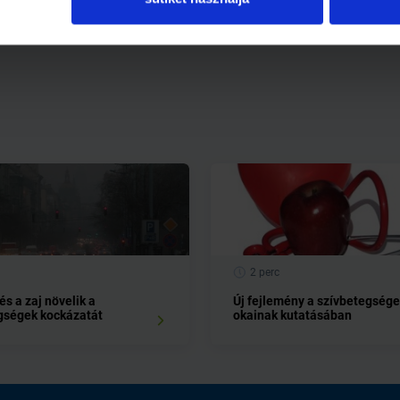
2 perc
s a zaj növelik a
Új fejlemény a szívbetegség
gségek kockázatát
okainak kutatásában