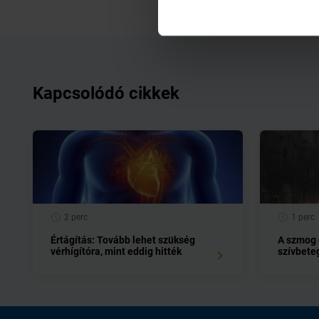
Kapcsolódó cikkek
2 perc
1 perc
Értágítás: Tovább lehet szükség
A szmog é
vérhígítóra, mint eddig hitték
szívbete