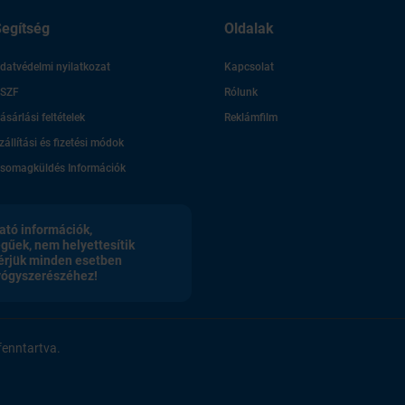
egítség
Oldalak
datvédelmi nyilatkozat
Kapcsolat
SZF
Rólunk
ásárlási feltételek
Reklámfilm
zállítási és fizetési módok
somagküldés Információk
ató információk,
egűek, nem helyettesítik
érjük minden esetben
gyógyszerészéhez!
enntartva.