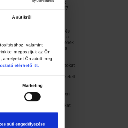
ársai tanulmányukban annak jártak
izték az L-karnitin szintjét, és 77
gtalálható L-karnitinban gazdag
A sütikről
ztatja a koleszterin-anyagcserét és
 étrend-kiegészítő fogyasztásakor a
úsevők és a nem húsevők székletének
tosításához, valamint
dszeres húsevés serkenti annak a
einkkel megosztjuk az Ön
l, amelyeket Ön adott meg
ag diétának vetették alá az állatokat
oztató elérhető itt.
ület kialakulását. A másik
karnitinban gazdag diéta nem vezetett
Marketing
éjében. Ez az anyag a természetben
ható. Étrend-kiegészítőként is
sságra int, és további kutatásokat
es süti engedélyezése