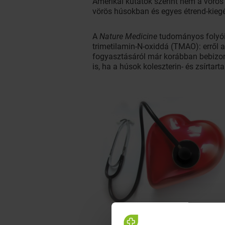
Amerikai kutatók szerint nem a vörös 
vörös húsokban és egyes étrend-kieg
A
Nature Medicine
tudományos folyóir
trimetilamin-N-oxiddá (TMAO): erről a
fogyasztásáról már korábban bebizon
is, ha a húsok koleszterin- és zsírtar