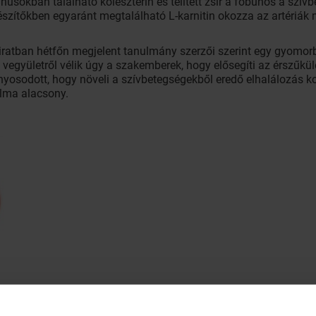
húsokban található koleszterin és telített zsír a főbűnös a szí
észítőkben egyaránt megtalálható L-karnitin okozza az artériá
atban hétfőn megjelent tanulmány szerzői szerint egy gyomorbak
 vegyületről vélik úgy a szakemberek, hogy elősegíti az érszűkül
yosodott, hogy növeli a szívbetegségekből eredő elhalálozás 
talma alacsony.