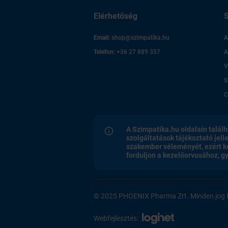
Elérhetőség
S
Email:
shop@szimpatika.hu
A
Telefon:
+36 27 889 357
A
V
S
C
A Szimpatika.hu oldalain találh
szolgáltatások tájékoztató jell
szakember véleményét, ezért k
forduljon a kezelőorvosához, 
© 2025 PHOENIX Pharma Zrt. Minden jog f
Webfejlesztés: