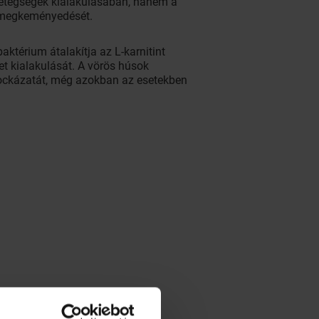
vbetegségek kialakulásában, hanem a
k megkeményedését.
térium átalakítja az L-karnitint
et kialakulását. A vörös húsok
kockázatát, még azokban az esetekben