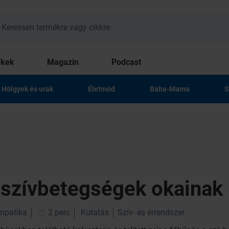
kkek
Magazin
Podcast
Hölgyek és urak
Életmód
Baba-Mama
S
a szívbetegségek okainak
impatika
2 perc
Kutatás
Szív- és érrendszer