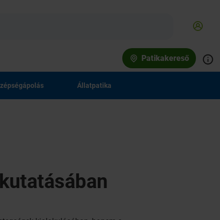
Patikakereső
zépségápolás
Állatpatika
 kutatásában