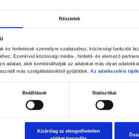
szív- és érrendszeri betegségek intézetének vezetője és munkat
5, kardiológiai vizsgálaton részt vevő ember vérmintáiban ellenőr
letve vegetáriánusnak a vörös húsokban és a tejtermékekben me
Részletek
arnitin elfogyasztása növelte a vér TMAO-szintjét, ami megválto
ál
pedig így felhalmozódik az artériák falán. L-karnitint tartalmazó
al kevesebb TMAO keletkezett a vérben, mint a húsevőknél. A h
mak és hirdetések személyre szabásához, közösségi funkciók biz
an nagyon különböző baktériumok vannak. Hazen szerint a ren
hez. Ezenkívül közösségi média-, hirdető- és elemező partner
L-karnitint trimetilamin-N-oxiddá alakítja.
zó adatait, akik kombinálhatják az adatokat más olyan adatokka
rek egérkísérleteket is végeztek, amelyekben L-karnitinban gazd
asznált más szolgáltatásokból gyűjtöttek.
Az adatkezelési tájék
gy találták, hogy az ilyen étrend kétszeresére növelte az érszűk
ium-állományát antibiotikumos kezeléssel csökkentették, az L-
Beállítások
Statisztikai
, amely igen fontos szerepet játszik a szervezet zsíranyagcser
 – a marha-, a bárány-, a kacsa- és a disznóhúsban is – megtalál
egyik összetevője. Tanulmányuk eredménye nyomán Hansen óvato
észítőként való biztonságos használatáról.
Kizárólag az elengedhetetlen
Össz
sütiket használja