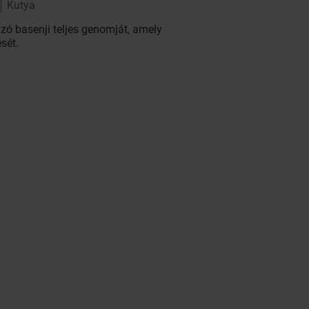
Kutya
azó basenji teljes genomját, amely
sét.