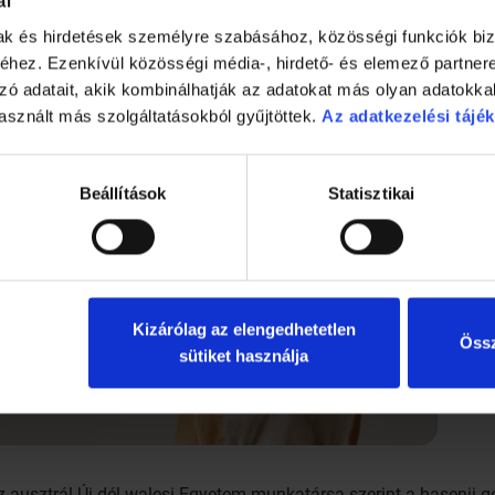
ál
mak és hirdetések személyre szabásához, közösségi funkciók biz
hez. Ezenkívül közösségi média-, hirdető- és elemező partner
zó adatait, akik kombinálhatják az adatokat más olyan adatokka
asznált más szolgáltatásokból gyűjtöttek.
Az adatkezelési tájék
Beállítások
Statisztikai
Kizárólag az elengedhetetlen
Össz
sütiket használja
 ausztrál Új-dél-walesi Egyetem munkatársa szerint a basenji ge