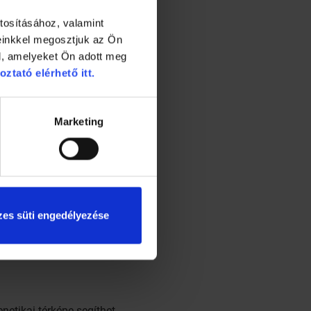
tosításához, valamint
einkkel megosztjuk az Ön
l, amelyeket Ön adott meg
oztató elérhető itt.
Marketing
es süti engedélyezése
netikai térképe segíthet