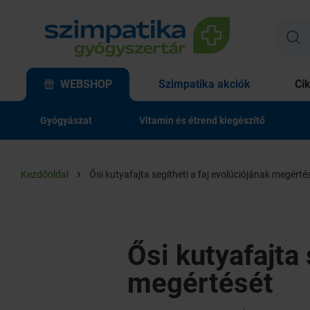
WEBSHOP
Szimpatika akciók
Ci
Gyógyászat
Vitamin és étrend kiegészítő
Kezdőoldal
Ősi kutyafajta segítheti a faj evolúciójának megérté
Ősi kutyafajta 
megértését