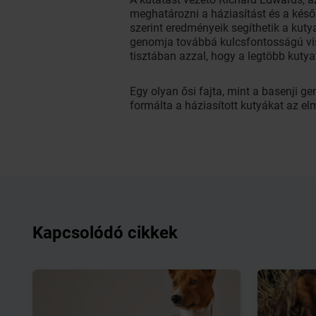
meghatározni a háziasítást és a későb
szerint eredményeik segíthetik a kut
genomja továbbá kulcsfontosságú vis
tisztában azzal, hogy a legtöbb kuty
Egy olyan ősi fajta, mint a basenji 
formálta a háziasított kutyákat az el
Kapcsolódó cikkek