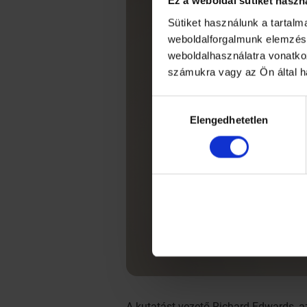
Ez a weboldal sütiket haszn
Sütiket használunk a tartal
weboldalforgalmunk elemzésé
weboldalhasználatra vonatko
számukra vagy az Ön által h
Hozzájárulás
Elengedhetetlen
kiválasztása
A kutatást vezető Richard Edwards, az