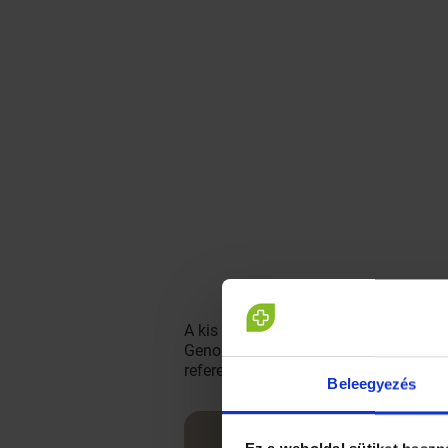
A kis termetű basenji, amelynek egyik
Genomics című folyóiratban publikált
referenciaként fog szolgálni a különb
Beleegyezés