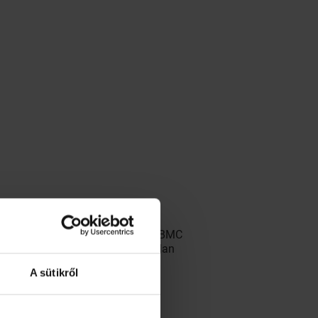
néhány afrikai törzs tagjaival. A BMC
yezkedő basenji genomja torzítatlan
A sütikről