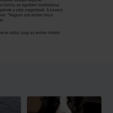
ylie Cairns, az egyetem munkatársa
geknek a jobb megértését. A basenji
ében. “Nagyon sok ember nincs
er.
sébe és abba, hogy az ember miként