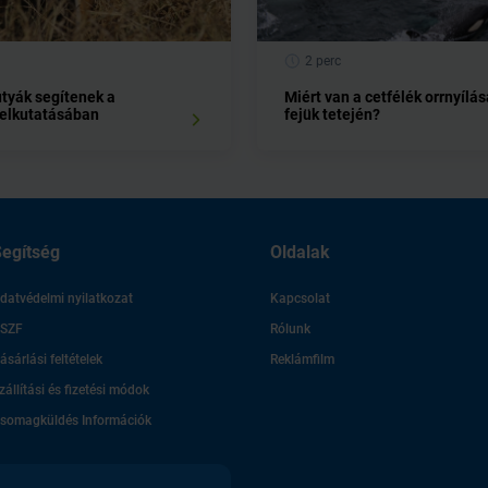
2 perc
tyák segítenek a
Miért van a cetfélék orrnyílás
felkutatásában
fejük tetején?
egítség
Oldalak
datvédelmi nyilatkozat
Kapcsolat
SZF
Rólunk
ásárlási feltételek
Reklámfilm
zállítási és fizetési módok
somagküldés Információk