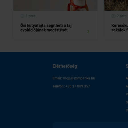
1 perc
2 perc
Ősi kutyafajta segítheti a faj
Keresőku
evolúciójának megértését
sakálok 
Elérhetőség
S
Email:
shop@szimpatika.hu
A
Telefon:
+36 27 889 357
A
V
S
C