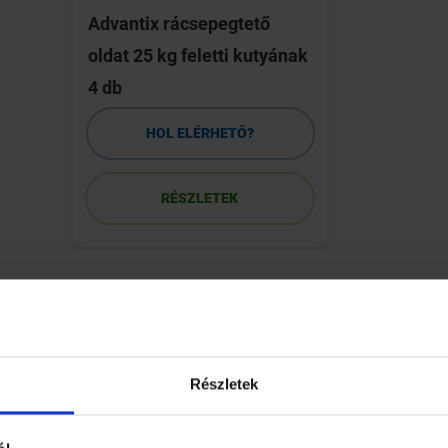
Advantix rácsepegtető
oldat 25 kg feletti kutyának
4 db
HOL ELÉRHETŐ?
RÉSZLETEK
 sajátossága, hogy nem tud ugatni, ma is együtt él és vadászik 
 tanulmány szerint a kutyafajták családfájának törzsénél elhel
öző fajták jövőbeli összehasonlításakor.
Részletek