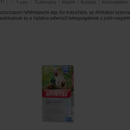
TI
1 perc
Tudomány
Állatok
Kutatás
Állatvédelem
tócsoport feltérképezte egy ősi kutyafajta, az Afrikából szárm
iasításának és a fajtákra jellemző betegségeknek a jobb megérté