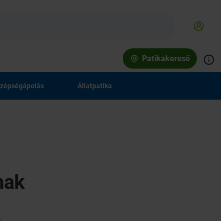
Patikakereső
zépségápolás
Állatpatika
nak