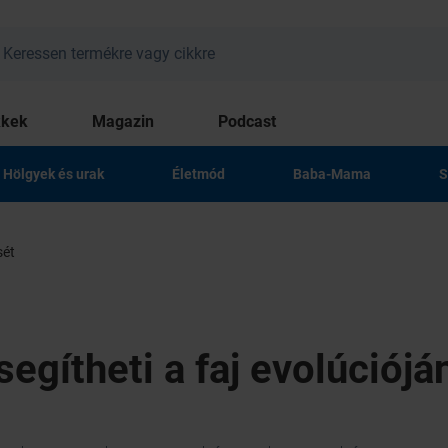
kkek
Magazin
Podcast
Hölgyek és urak
Életmód
Baba-Mama
S
sét
segítheti a faj evolúciójá