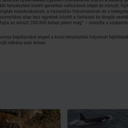
bi tenyésztést kísérő genetikai változások idejét és irányát. K
yafajták kialakulásának, a háziasítás folyamatának és a betegsé
zonyítása alap lesz egyebek között a farkasok és dingók eset
afajta az elmúlt 200-300 évben jelent meg” – mondta a szakemb
genomja bepillantást enged a korai tenyésztési folyamat fejlődé
múlt néhány ezer évben.