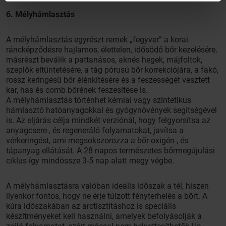
6. Mélyhámlasztás
A mélyhámlasztás egyrészt remek „fegyver” a korai
ráncképződésre hajlamos, élettelen, idősödő bőr kezelésére,
másrészt beválik a pattanásos, aknés hegek, májfoltok,
szeplők eltüntetésére, a tág pórusú bőr korrekciójára, a fakó,
rossz keringésű bőr élénkítésére és a feszességét vesztett
kar, has és comb bőrének feszesítése is.
A mélyhámlasztás történhet kémiai vagy szintetikus
hámlasztó hatóanyagokkal és gyógynövények segítségével
is. Az eljárás célja mindkét verziónál, hogy felgyorsítsa az
anyagcsere-, és regeneráló folyamatokat, javítsa a
vérkeringést, ami megsokszorozza a bőr oxigén-, és
tápanyag ellátását. A 28 napos természetes bőrmegújulási
ciklus így mindössze 3-5 nap alatt megy végbe.
A mélyhámlasztásra valóban ideális időszak a tél, hiszen
ilyenkor fontos, hogy ne érje túlzott fényterhelés a bőrt. A
kúra időszakában az arctisztításhoz is speciális
készítményeket kell használni, amelyek befolyásolják a