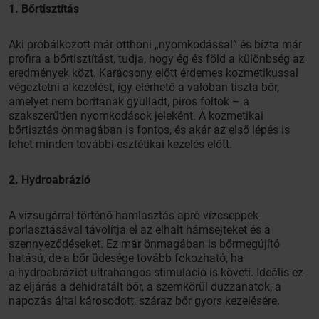
1. Bőrtisztítás
Aki próbálkozott már otthoni „nyomkodással” és bízta már
profira a bőrtisztítást, tudja, hogy ég és föld a különbség az
eredmények közt. Karácsony előtt érdemes kozmetikussal
végeztetni a kezelést, így elérhető a valóban tiszta bőr,
amelyet nem borítanak gyulladt, piros foltok – a
szakszerűtlen nyomkodások jeleként. A kozmetikai
bőrtisztás önmagában is fontos, és akár az első lépés is
lehet minden további esztétikai kezelés előtt.
2. Hydroabrázió
A vízsugárral történő hámlasztás apró vízcseppek
porlasztásával távolítja el az elhalt hámsejteket és a
szennyeződéseket. Ez már önmagában is bőrmegújító
hatású, de a bőr üdesége tovább fokozható, ha
a hydroabráziót ultrahangos stimuláció is követi. Ideális ez
az eljárás a dehidratált bőr, a szemkörül duzzanatok, a
napozás által károsodott, száraz bőr gyors kezelésére.