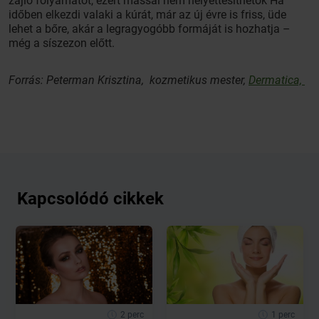
zajló folyamatot, ezért mással nem helyettesíthetők Ha
időben elkezdi valaki a kúrát, már az új évre is friss, üde
lehet a bőre, akár a legragyogóbb formáját is hozhatja –
még a síszezon előtt.
Forrás: Peterman Krisztina, kozmetikus mester,
Dermatica,
Kapcsolódó cikkek
2 perc
1 perc