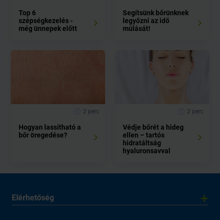
Top 6
Segítsünk bőrünknek
szépségkezelés -
legyőzni az idő
még ünnepek előtt
múlását!
2 perc
2 perc
Hogyan lassítható a
Védje bőrét a hideg
bőr öregedése?
ellen – tartós
hidratáltság
hyaluronsavval
Elérhetőség