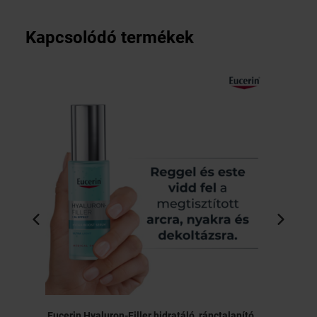
Kapcsolódó termékek
Eucerin Hyaluron-Filler hidratáló, ránctalanító