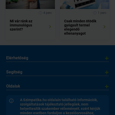
4 perc
1 perc
Mi vár ránk az
Csak minden ötödik
immunológus
gyógyult termel
szerint?
elegendő
ellenanyagot
Elérhetőség
Segítség
Oldalak
A Szimpatika.hu oldalain található információk,
szolgáltatások tájékoztató jellegűek, nem
helyettesítik szakember véleményét, ezért kérjük
minden esetben forduljon a kezelőorvosához,