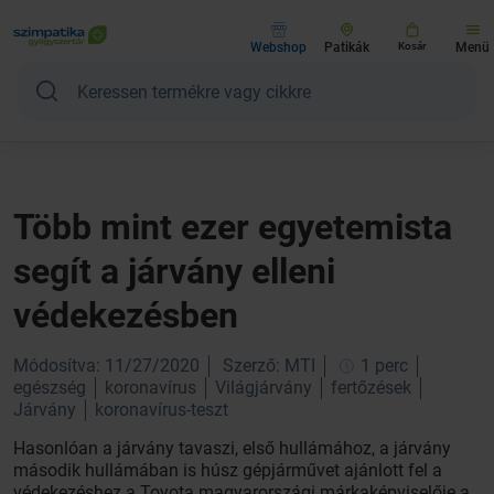
Webshop
Patikák
Kosár
Menü
Több mint ezer egyetemista
segít a járvány elleni
védekezésben
Módosítva: 11/27/2020
Szerző: MTI
1 perc
egészség
koronavírus
Világjárvány
fertőzések
Járvány
koronavírus-teszt
Hasonlóan a járvány tavaszi, első hullámához, a járvány
második hullámában is húsz gépjárművet ajánlott fel a
védekezéshez a Toyota magyarországi márkaképviselője a