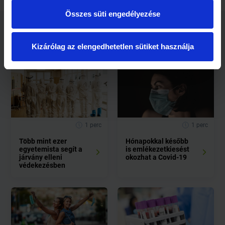
Összes süti engedélyezése
Kapcsolódó cikkek
Kizárólag az elengedhetetlen sütiket használja
1 perc
1 perc
Több mint ezer
Hónapokkal később
egyetemista segít a
is emlékezetkiesést
járvány elleni
okozhat a Covid-19
védekezésben