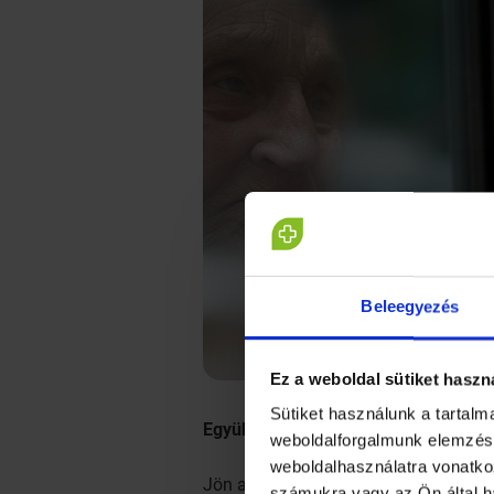
Beleegyezés
Ez a weboldal sütiket haszn
Sütiket használunk a tartal
Együk szépre magunkat
weboldalforgalmunk elemzésé
weboldalhasználatra vonatko
Jön az ötlet, akkor együk meg! Itt a g
számukra vagy az Ön által h