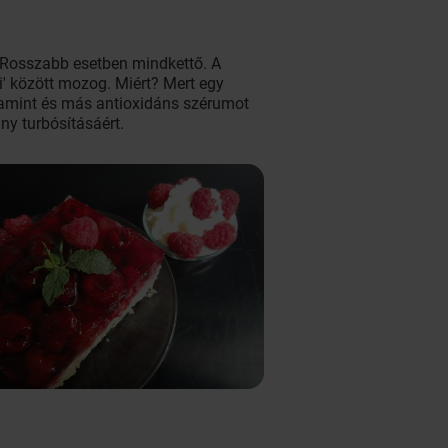
. Rosszabb esetben mindkettő. A
i' között mozog. Miért? Mert egy
itamint és más antioxidáns szérumot
ny turbósításáért.