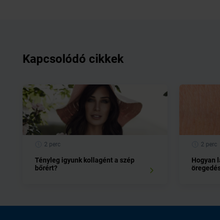
Kapcsolódó cikkek
2 perc
2 perc
Tényleg igyunk kollagént a szép
Hogyan l
bőrért?
öregedé