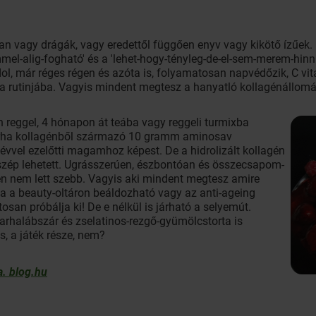
nban vagy drágák, vagy eredettől függően enyv vagy kikötő ízűek
mel-alig-fogható' és a 'lehet-hogy-tényleg-de-el-sem-merem-hinn
ol, már réges régen és azóta is, folyamatosan napvédőzik, C v
t a rutinjába. Vagyis mindent megtesz a hanyatló kollagénállomá
 reggel, 4 hónapon át teába vagy reggeli turmixba
marha kollagénből származó 10 gramm aminosav
évvel ezelőtti magamhoz képest. De a hidrolizált kollagén
 szép lehetett. Ugrásszerúen, észbontóan és összecsapom-
űen nem lett szebb. Vagyis aki mindent megtesz amire
a a beauty-oltáron beáldozható vagy az anti-ageing
osan próbálja ki! De e nélkül is járható a selyemút.
marhalábszár és zselatinos-rezgő-gyümölcstorta is
és, a játék része, nem?
a. blog.hu