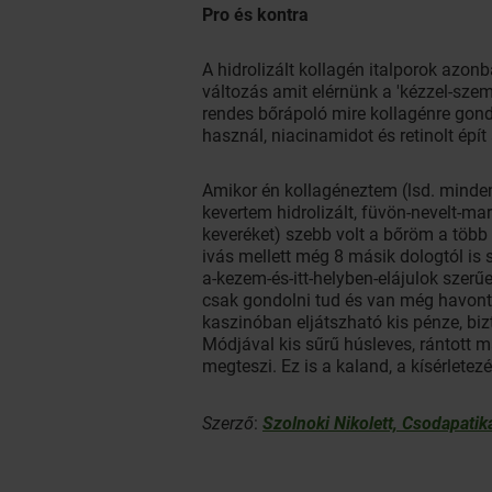
Pro és kontra
A hidrolizált kollagén italporok azo
változás amit elérnünk a 'kézzel-szem
rendes bőrápoló mire kollagénre gond
használ, niacinamidot és retinolt épí
Amikor én kollagéneztem (lsd. minden
kevertem hidrolizált, füvön-nevelt-
keveréket) szebb volt a bőröm a több 
ivás mellett még 8 másik dologtól is
a-kezem-és-itt-helyben-elájulok szer
csak gondolni tud és van még havont
kaszinóban eljátszható kis pénze, bizt
Módjával kis sűrű húsleves, rántott 
megteszi. Ez is a kaland, a kísérletez
Szerző
:
Szolnoki Nikolett, Csodapatik