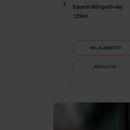
he-Posay Kerium
Eucerin Bőrápoló olaj
hámlasztó hatású
125ml
ampon száraz
a 200ml
HOL ELÉRHETŐ?
HOL ELÉRHETŐ?
RÉSZLETEK
RÉSZLETEK