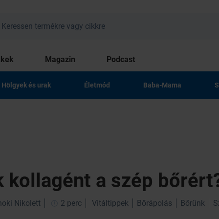
kkek
Magazin
Podcast
Hölgyek és urak
Életmód
Baba-Mama
S
 kollagént a szép bőrért
oki Nikolett
2 perc
Vitáltippek
Bőrápolás
Bőrünk
S