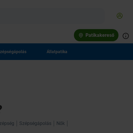
Patikakereső
zépségápolás
Állatpatika
?
zépség
Szépségápolás
Nők