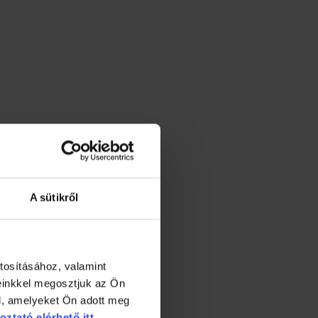
A sütikről
tosításához, valamint
einkkel megosztjuk az Ön
l, amelyeket Ön adott meg
idegen fehérjének tilos tábla.
oztató elérhető itt.