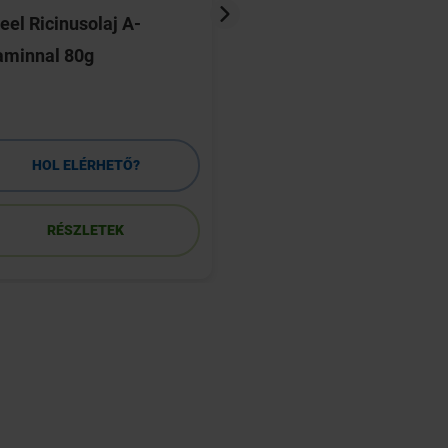
eel Ricinusolaj A-
Eucerin Sun Allergy 
aminnal 80g
Napallergia elleni 
SPF50+ 150ml
HOL ELÉRHETŐ?
HOL ELÉRHETŐ
RÉSZLETEK
RÉSZLETEK