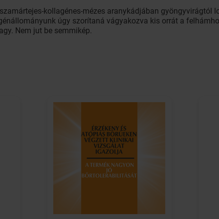
 szamártejes-kollagénes-mézes aranykádjában gyöngyvirágtól l
agénállományunk úgy szorítaná vágyakozva kis orrát a felhámhoz
nagy. Nem jut be semmikép.