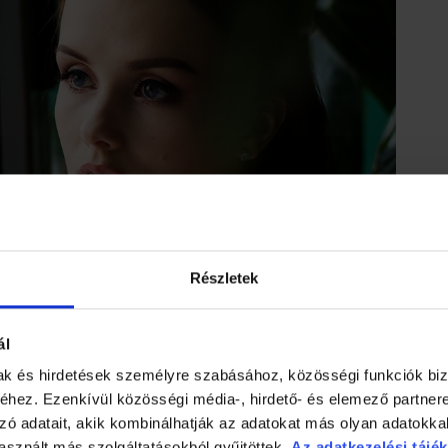
Részletek
ál
mak és hirdetések személyre szabásához, közösségi funkciók biz
hez. Ezenkívül közösségi média-, hirdető- és elemező partner
zó adatait, akik kombinálhatják az adatokat más olyan adatokka
yomor és a bélrendszer a kerékkötő, akik csak végzik a dolgukat: 
asznált más szolgáltatásokból gyűjtöttek.
Az adatkezelési tájék