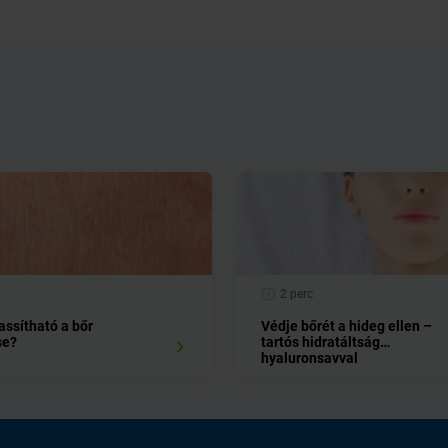
2 perc
assítható a bőr
Védje bőrét a hideg ellen –
se?
tartós hidratáltság
hyaluronsavval