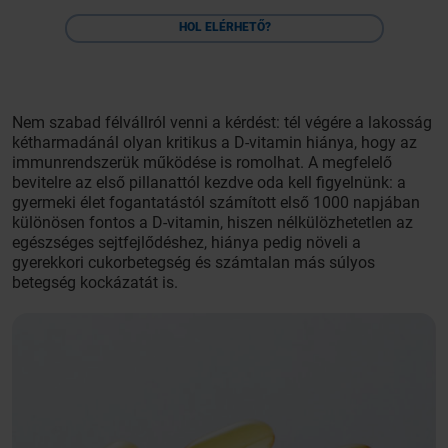
HOL ELÉRHETŐ?
Nem szabad félvállról venni a kérdést: tél végére a lakosság
kétharmadánál olyan kritikus a D-vitamin hiánya, hogy az
immunrendszerük működése is romolhat. A megfelelő
bevitelre az első pillanattól kezdve oda kell figyelnünk: a
gyermeki élet fogantatástól számított első 1000 napjában
különösen fontos a D-vitamin, hiszen nélkülözhetetlen az
egészséges sejtfejlődéshez, hiánya pedig növeli a
gyerekkori cukorbetegség és számtalan más súlyos
betegség kockázatát is.