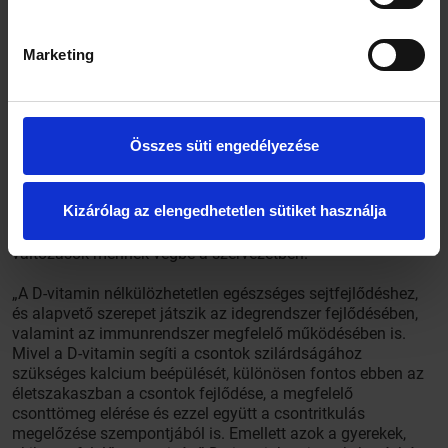
Marketing
Összes süti engedélyezése
Bár a D-vitamin hiánya mindenkinél komoly egészségügyi
kockázatot jelent, a vitamin megfelelő szintje különösen
Kizárólag az elengedhetetlen sütiket használja
fontos a fogantatástól számított első 1000 napban, amikor
soha meg nem ismételhető minőségi és mennyiségi
változások mennek végbe a szervezetben.
„A D-vitamin nélkülözhetetlen egészséges sejtfejlődéshez,
és alapvető szerepet játszik az idegrendszer fejlődésében,
valamint az immunrendszer megfelelő működésében is.
Mivel a D-vitamin segíti a csontok szilárdságához
szükséges kalcium beépülését, különösen fontos ebben az
életszakaszban a csontok fejlődése, a megfelelő
csonttömeg elérése és ezzel együtt a csontritkulás
megelőzése szempontjából is. Emellett azok a gyerekek,