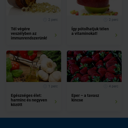
2 perc
2 perc
Tél végére
Így pótolhatjuk télen
veszélyben az
a vitaminokat!
immunrendszerünk!
1 perc
4 perc
Egészséges élet:
Eper – a tavasz
harminc és negyven
kincse
között