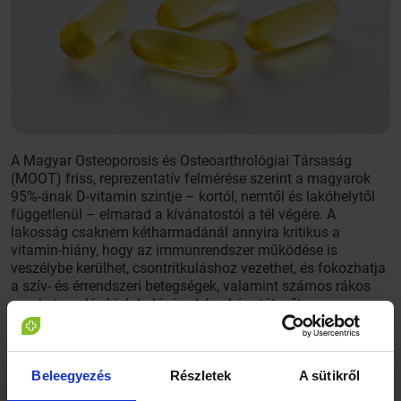
A Magyar Osteoporosis és Osteoarthrológiai Társaság
(MOOT) friss, reprezentatív felmérése szerint a magyarok
95%-ának D-vitamin szintje – kortól, nemtől és lakóhelytől
függetlenül – elmarad a kívánatostól a tél végére. A
lakosság csaknem kétharmadánál annyira kritikus a
vitamin-hiány, hogy az immunrendszer működése is
veszélybe kerülhet, csontritkuláshoz vezethet, és fokozhatja
a szív- és érrendszeri betegségek, valamint számos rákos
megbetegedés kialakulásának kockázatát, sőt, a
depresszióra való hajlamot is. A D-vitamin hiánynak is
szerepe lehet abban, hogy ilyenkor könnyebben terjed az
influenza: egy japán kutatás szerint az influenzás
megbetegedések kialakulásának kockázata 42%-kal
Beleegyezés
Részletek
A sütikről
csökkenthető megfelelő mennyiségű D-vitaminnal.