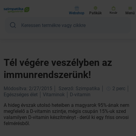
Webshop
Patikák
Kosár
Menü
Tél végére veszélyben az
immunrendszerünk!
Módosítva: 2/27/2015
Szerző: Szimpatika
2 perc
Egészséges élet
Vitaminok
D-vitamin
A hideg évszak utolsó heteiben a magyarok 95%-ának nem
megfelelő a D-vitamin szintje, mégis csupán 15%-uk szed
valamilyen D-vitamin készítményt - derül ki egy friss orvosi
felmérésből.