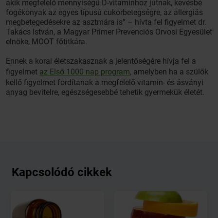
akik megfelelő mennyiségű D-vitaminhoz jutnak, kevésbé
fogékonyak az egyes típusú cukorbetegségre, az allergiás
megbetegedésekre az asztmára is” – hívta fel figyelmet dr.
Takács István, a Magyar Primer Prevenciós Orvosi Egyesület
elnöke, MOOT főtitkára.
Ennek a korai életszakasznak a jelentőségére hívja fel a
figyelmet
az Első 1000 nap program
, amelyben ha a szülők
kellő figyelmet fordítanak a megfelelő vitamin- és ásványi
anyag bevitelre, egészségesebbé tehetik gyermekük életét.
Kapcsolódó cikkek